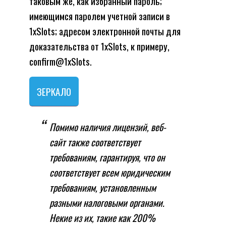
таковым же, как избранный пароль;
имеющимся паролем учетной записи в
1xSlots; адресом электронной почты для
доказательства от 1xSlots, к примеру,
confirm@1xSlots.
ЗЕРКАЛО
Помимо наличия лицензий, веб-
сайт также соответствует
требованиям, гарантируя, что он
соответствует всем юридическим
требованиям, установленным
разными налоговыми органами.
Некие из их, такие как 200%