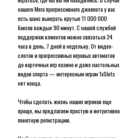
нашего Мега прогрессивного джекпота у вас
есть шанс выиграть крутые 11 000 000
баксов каждые 90 минут. С нашей службой
поддержки клиентов можно связаться 24
часа в день, 7 дней в недельку. От видео-
слотов и прогрессивных игровых автоматов
до карточных игр казино и даже настольных
видов спорта — интересным играм 1xSlots
нет конца.
Чтобы сделать жизнь наших игроков еще
проще, мы предлагаем простую и интуитивно
понятную регистрацию.