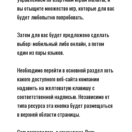
вы отыщите множество игр, которые для вас
будет любопытно попробовать.
Затем для вас будет предложено сделать
выбор: мобильный либо онлайн, а потом
один из пары языков.
Необходимо перейти в основной раздел хоть
какого доступного веб-сайта компании
надавить на желтоватую клавишу с
соответственной надписью. Независимо от
типа ресурса эта кнопка будет размещаться
в верхней области страницы.
Com встретилась с командами Лиги