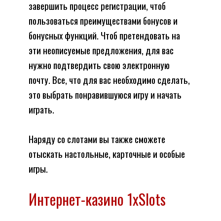
завершить процесс регистрации, чтоб
пользоваться преимуществами бонусов и
бонусных функций. Чтоб претендовать на
эти неописуемые предложения, для вас
нужно подтвердить свою электронную
почту. Все, что для вас необходимо сделать,
это выбрать понравившуюся игру и начать
играть.
Наряду со слотами вы также сможете
отыскать настольные, карточные и особые
игры.
Интернет-казино 1xSlots