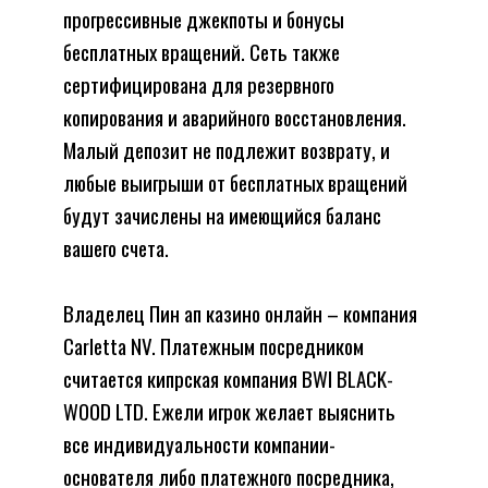
прогрессивные джекпоты и бонусы
бесплатных вращений. Сеть также
сертифицирована для резервного
копирования и аварийного восстановления.
Малый депозит не подлежит возврату, и
любые выигрыши от бесплатных вращений
будут зачислены на имеющийся баланс
вашего счета.
Владелец Пин ап казино онлайн – компания
Carletta NV. Платежным посредником
считается кипрская компания BWI BLACK-
WOOD LTD. Ежели игрок желает выяснить
все индивидуальности компании-
основателя либо платежного посредника,