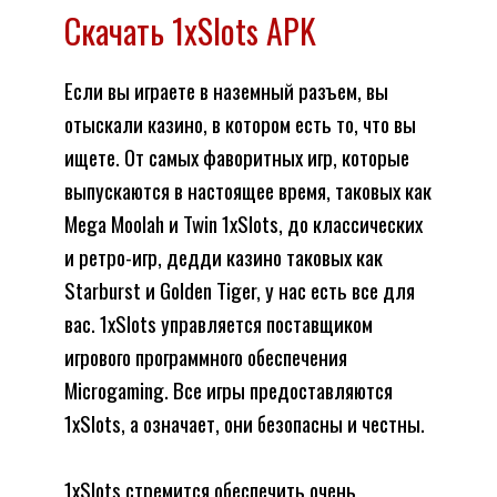
Скачать 1xSlots APK
Если вы играете в наземный разъем, вы
отыскали казино, в котором есть то, что вы
ищете. От самых фаворитных игр, которые
выпускаются в настоящее время, таковых как
Mega Moolah и Twin 1xSlots, до классических
и ретро-игр, дедди казино таковых как
Starburst и Golden Tiger, у нас есть все для
вас. 1xSlots управляется поставщиком
игрового программного обеспечения
Microgaming. Все игры предоставляются
1xSlots, а означает, они безопасны и честны.
1xSlots стремится обеспечить очень