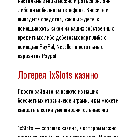
настольные игры можно играться онлайн
либо на мобильном телефоне. Вносите и
выводите средства, как вы ждете, с
помощью хоть какой из ваших собственных
кредитных либо дебетовых карт либо с
помощью PayPal, Neteller и остальных
вариантов Paypal.
Лотерея 1xSlots казино
Просто зайдите на всякую из наших
бессчетных страничек с играми, и вы можете
сыграть в сотки умопомрачительных игр.
1xSlots — хорошее казино, в котором можно
играться, где бы вы ни находились. В случае