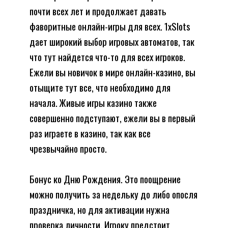
почти всех лет и продолжает давать
фаворитные онлайн-игры для всех. 1xSlots
дает широкий выбор игровых автоматов, так
что тут найдется что-то для всех игроков.
Ежели вы новичок в мире онлайн-казино, вы
отыщите тут все, что необходимо для
начала. Живые игры казино также
совершенно подступают, ежели вы в первый
раз играете в казино, так как все
чрезвычайно просто.
Бонус ко Дню Рождения. Это поощрение
можно получить за недельку до либо опосля
праздничка, но для активации нужна
проверка личности. Игроку предстоит