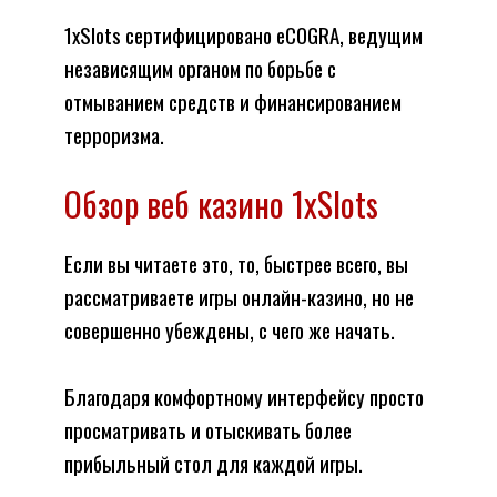
1xSlots сертифицировано eCOGRA, ведущим
независящим органом по борьбе с
отмыванием средств и финансированием
терроризма.
Обзор веб казино 1xSlots
Если вы читаете это, то, быстрее всего, вы
рассматриваете игры онлайн-казино, но не
совершенно убеждены, с чего же начать.
Благодаря комфортному интерфейсу просто
просматривать и отыскивать более
прибыльный стол для каждой игры.