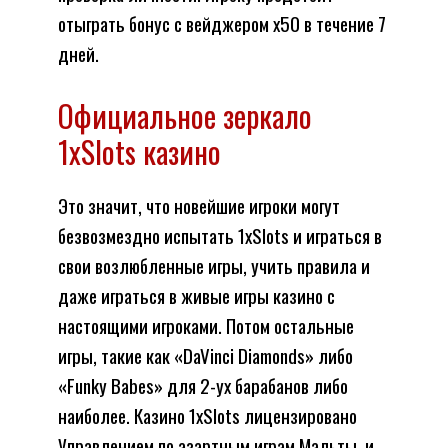
отыграть бонус с вейджером х50 в течение 7
дней.
Официальное зеркало
1xSlots казино
Это значит, что новейшие игроки могут
безвозмездно испытать 1xSlots и играться в
свои возлюбленные игры, учить правила и
даже играться в живые игры казино с
настоящими игроками. Потом остальные
игры, такие как «DaVinci Diamonds» либо
«Funky Babes» для 2-ух барабанов либо
наиболее. Казино 1xSlots лицензировано
Управлением по азартным играм Мальты, и