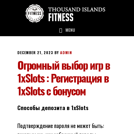
Skip
Skip
Skip
to
to
to
main
primary
footer
MENU
content
sidebar
DECEMBER 21, 2023
BY
ADMIN
Огромный выбор игр в
1xSlots : Регистрация в
1xSlots с бонусом
Способы депозита в 1xSlots
Подтверждение пароля не может быть: