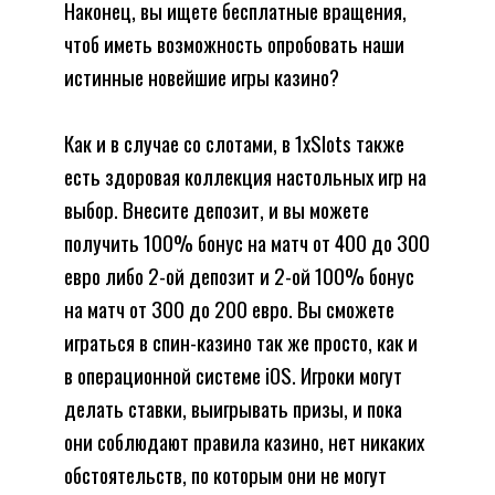
Наконец, вы ищете бесплатные вращения,
чтоб иметь возможность опробовать наши
истинные новейшие игры казино?
Как и в случае со слотами, в 1xSlots также
есть здоровая коллекция настольных игр на
выбор. Внесите депозит, и вы можете
получить 100% бонус на матч от 400 до 300
евро либо 2-ой депозит и 2-ой 100% бонус
на матч от 300 до 200 евро. Вы сможете
играться в спин-казино так же просто, как и
в операционной системе iOS. Игроки могут
делать ставки, выигрывать призы, и пока
они соблюдают правила казино, нет никаких
обстоятельств, по которым они не могут