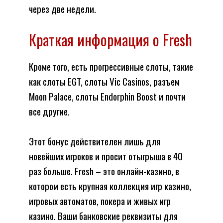
через две недели.
Краткая информация о Fresh
Кроме того, есть прогрессивные слоты, такие
как слоты EGT, слоты Vic Casinos, разъем
Moon Palace, слоты Endorphin Boost и почти
все другие.
Этот бонус действителен лишь для
новейших игроков и просит отыгрыша в 40
раз больше. Fresh – это онлайн-казино, в
котором есть крупная коллекция игр казино,
игровых автоматов, покера и живых игр
казино. Ваши банковские реквизиты для