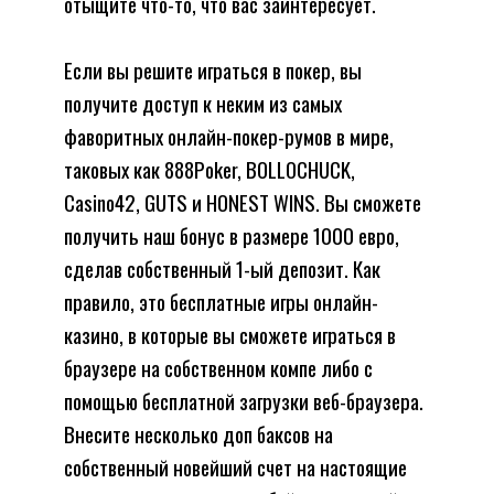
отыщите что-то, что вас заинтересует.
Если вы решите играться в покер, вы
получите доступ к неким из самых
фаворитных онлайн-покер-румов в мире,
таковых как 888Poker, BOLLOCHUCK,
Casino42, GUTS и HONEST WINS. Вы сможете
получить наш бонус в размере 1000 евро,
сделав собственный 1-ый депозит. Как
правило, это бесплатные игры онлайн-
казино, в которые вы сможете играться в
браузере на собственном компе либо с
помощью бесплатной загрузки веб-браузера.
Внесите несколько доп баксов на
собственный новейший счет на настоящие