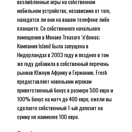
возлюбленные игры на собственном
мобильном устройстве, независимо от того,
находятся ли они на вашем телефоне либо
планшете. Со собственного начального
помещения в Монако Treasure ‘n’dowas;
Компания Island была запущена в
Нидерландах в 2003 году и позднее в том
же году добавила в собственный перечень
рынков Южную Африку и Германию. Fresh
предоставляет новеньким игрокам
приветственный бонус в размере 500 евро и
100% бонус на матч до 400 евро, ежели вы
сделаете собственный 1-ый депозит на
сумму не наименее 100 евро.