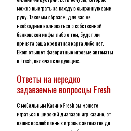
можно выиграть за каждую сыгранную вами
руку. Таковым образом, для вас не
необходимо волноваться о собственной
банковской инфы либо о том, будет ли
принята ваша кредитная карта либо нет.
Ekom отыщет фаворитные игровые автоматы
в Fresh, включая следующие:.
Ответы на нередко
задаваемые вопросцы Fresh
С мобильным Казино Fresh вы можете
играться в широкий диапазон игр казино, от
ваших возлюбленных игровых автоматов до