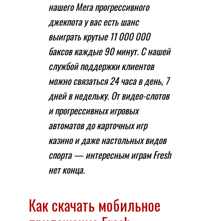
нашего Мега прогрессивного
джекпота у вас есть шанс
выиграть крутые 11 000 000
баксов каждые 90 минут. С нашей
службой поддержки клиентов
можно связаться 24 часа в день, 7
дней в недельку. От видео-слотов
и прогрессивных игровых
автоматов до карточных игр
казино и даже настольных видов
спорта — интересным играм Fresh
нет конца.
Как скачать мобильное