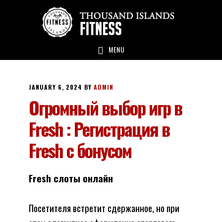
Skip
Skip
Skip
to
to
to
main
primary
footer
MENU
content
sidebar
JANUARY 6, 2024
BY
ADMIN
Огромный выбор игр в
Fresh : Регистрация в
Fresh с бонусом
Fresh слоты онлайн
Посетителя встретит сдержанное, но при