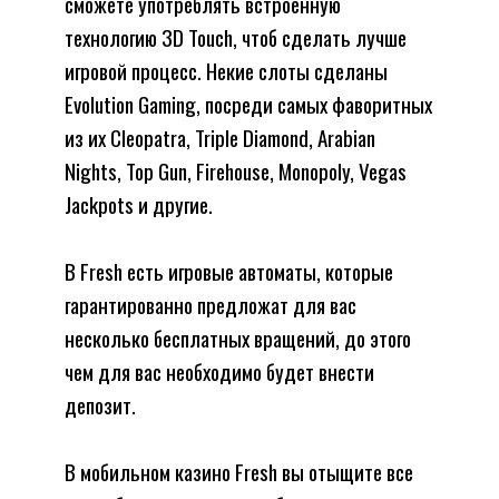
сможете употреблять встроенную
технологию 3D Touch, чтоб сделать лучше
игровой процесс. Некие слоты сделаны
Evolution Gaming, посреди самых фаворитных
из их Cleopatra, Triple Diamond, Arabian
Nights, Top Gun, Firehouse, Monopoly, Vegas
Jackpots и другие.
В Fresh есть игровые автоматы, которые
гарантированно предложат для вас
несколько бесплатных вращений, до этого
чем для вас необходимо будет внести
депозит.
В мобильном казино Fresh вы отыщите все