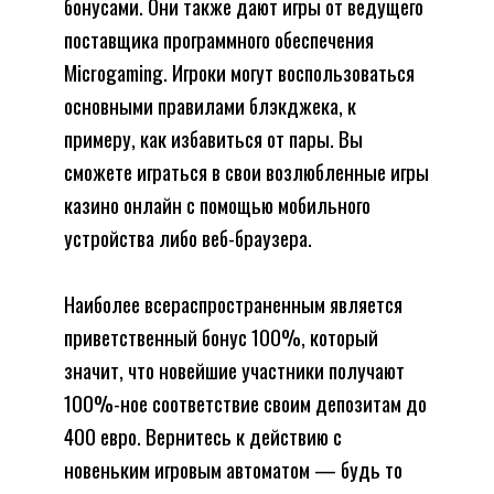
бонусами. Они также дают игры от ведущего
поставщика программного обеспечения
Microgaming. Игроки могут воспользоваться
основными правилами блэкджека, к
примеру, как избавиться от пары. Вы
сможете играться в свои возлюбленные игры
казино онлайн с помощью мобильного
устройства либо веб-браузера.
Наиболее всераспространенным является
приветственный бонус 100%, который
значит, что новейшие участники получают
100%-ное соответствие своим депозитам до
400 евро. Вернитесь к действию с
новеньким игровым автоматом — будь то