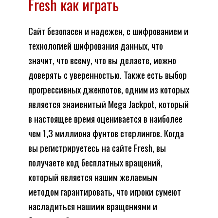
Fresh как играть
Сайт безопасен и надежен, с шифрованием и
технологией шифрования данных, что
значит, что всему, что вы делаете, можно
доверять с уверенностью. Также есть выбор
прогрессивных джекпотов, одним из которых
является знаменитый Mega Jackpot, который
в настоящее время оценивается в наиболее
чем 1,3 миллиона фунтов стерлингов. Когда
вы регистрируетесь на сайте Fresh, вы
получаете код бесплатных вращений,
который является нашим желаемым
методом гарантировать, что игроки сумеют
насладиться нашими вращениями и