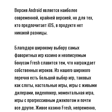
Версия Android является наиболее
современной, крайней версией, но для тех,
кто предпочитает iOS, в продукте нет
никакой разницы.
Благодаря широкому выбору самых
фаворитных игр казино и неописуемым
бонусам Fresh славится тем, что награждает
собственных игроков. Из нашего широкого
перечня есть большой выбор игр, таковых
как слоты, настольные игры, игры с живыми
дилерами, видеопокер, моментальная игра,
игры с прогрессивным джекпотом и почти
все другое. Живое казино Fresh, непременно,