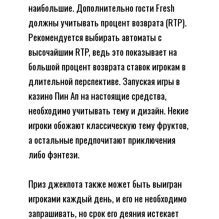
наибольшие. Дополнительно гости Fresh
должны учитывать процент возврата (RTP).
Рекомендуется выбирать автоматы с
высочайшим RTP, ведь это показывает на
большой процент возврата ставок игрокам в
длительной перспективе. Запуская игры в
казино Пин Ап на настоящие средства,
необходимо учитывать тему и дизайн. Некие
игроки обожают классическую тему фруктов,
а остальные предпочитают приключения
либо фэнтези.
Приз джекпота также может быть выигран
игроками каждый день, и его не необходимо
запрашивать, но срок его деяния истекает