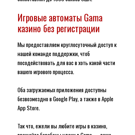
Игровые автоматы Gama
казино без регистрации
Мы предоставляем круглосуточный доступ к
нашей команде поддержки, чтоб
посодействовать для вас в хоть какой части
вашего игрового процесса.
Оба загружаемых приложения доступны
безвозмездно в Google Play, а также в Apple
App Store.
Так что, ежели вы любите игры в казино,
вращайте барабаны удачи в Gama — ваше