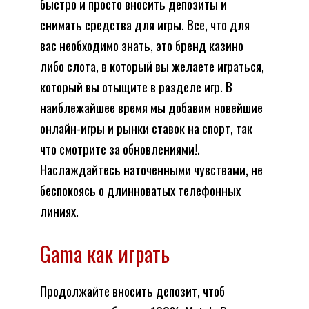
быстро и просто вносить депозиты и
снимать средства для игры. Все, что для
вас необходимо знать, это бренд казино
либо слота, в который вы желаете играться,
который вы отыщите в разделе игр. В
наиблежайшее время мы добавим новейшие
онлайн-игры и рынки ставок на спорт, так
что смотрите за обновлениями!.
Наслаждайтесь наточенными чувствами, не
беспокоясь о длинноватых телефонных
линиях.
Gama как играть
Продолжайте вносить депозит, чтоб