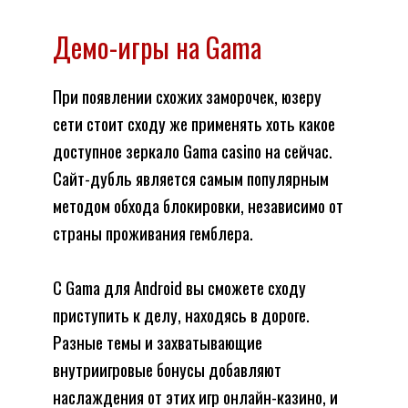
Демо-игры на Gama
При появлении схожих заморочек, юзеру
сети стоит сходу же применять хоть какое
доступное зеркало Gama casino на сейчас.
Сайт-дубль является самым популярным
методом обхода блокировки, независимо от
страны проживания гемблера.
С Gama для Android вы сможете сходу
приступить к делу, находясь в дороге.
Разные темы и захватывающие
внутриигровые бонусы добавляют
наслаждения от этих игр онлайн-казино, и