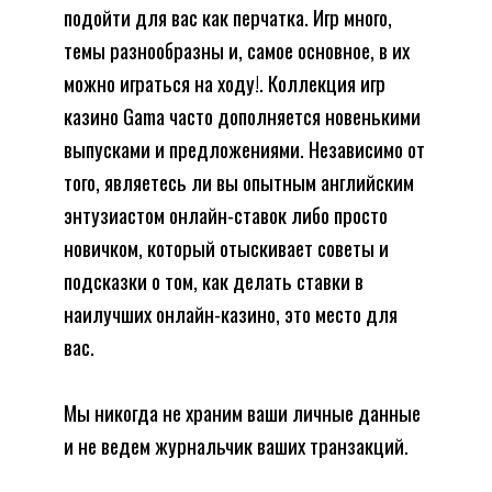
подойти для вас как перчатка. Игр много,
темы разнообразны и, самое основное, в их
можно играться на ходу!. Коллекция игр
казино Gama часто дополняется новенькими
выпусками и предложениями. Независимо от
того, являетесь ли вы опытным английским
энтузиастом онлайн-ставок либо просто
новичком, который отыскивает советы и
подсказки о том, как делать ставки в
наилучших онлайн-казино, это место для
вас.
Мы никогда не храним ваши личные данные
и не ведем журнальчик ваших транзакций.