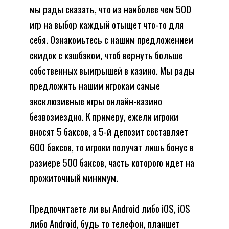
мы рады сказать, что из наиболее чем 500
игр на выбор каждый отыщет что-то для
себя. Ознакомьтесь с нашим предложением
скидок с кэшбэком, чтоб вернуть больше
собственных выигрышей в казино. Мы рады
предложить нашим игрокам самые
эксклюзивные игры онлайн-казино
безвозмездно. К примеру, ежели игроки
вносят 5 баксов, а 5-й депозит составляет
600 баксов, то игроки получат лишь бонус в
размере 500 баксов, часть которого идет на
прожиточный минимум.
Предпочитаете ли вы Android либо iOS, iOS
либо Android, будь то телефон, планшет