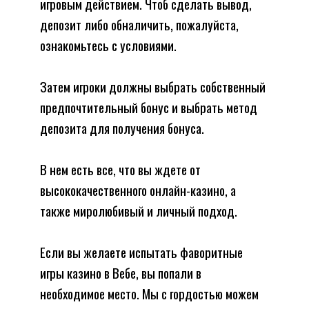
игровым действием. Чтоб сделать вывод,
депозит либо обналичить, пожалуйста,
ознакомьтесь с условиями.
Затем игроки должны выбрать собственный
предпочтительный бонус и выбрать метод
депозита для получения бонуса.
В нем есть все, что вы ждете от
высококачественного онлайн-казино, а
также миролюбивый и личный подход.
Если вы желаете испытать фаворитные
игры казино в Вебе, вы попали в
необходимое место. Мы с гордостью можем