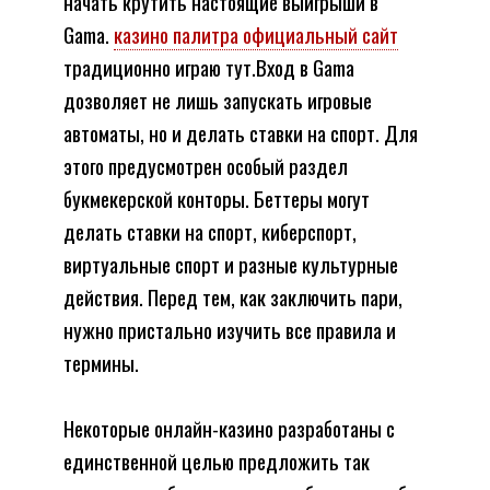
начать крутить настоящие выигрыши в
Gama.
казино палитра официальный сайт
традиционно играю тут.Вход в Gama
дозволяет не лишь запускать игровые
автоматы, но и делать ставки на спорт. Для
этого предусмотрен особый раздел
букмекерской конторы. Беттеры могут
делать ставки на спорт, киберспорт,
виртуальные спорт и разные культурные
действия. Перед тем, как заключить пари,
нужно пристально изучить все правила и
термины.
Некоторые онлайн-казино разработаны с
единственной целью предложить так