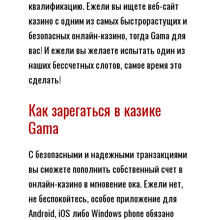
квалификацию. Ежели вы ищете веб-сайт
казино с одним из самых быстрорастущих и
безопасных онлайн-казино, тогда Gama для
вас! И ежели вы желаете испытать один из
наших бессчетных слотов, самое время это
сделать!
Как зарегаться в казике
Gama
С безопасными и надежными транзакциями
вы сможете пополнить собственный счет в
онлайн-казино в мгновение ока. Ежели нет,
не беспокойтесь, особое приложение для
Android, iOS либо Windows phone обязано