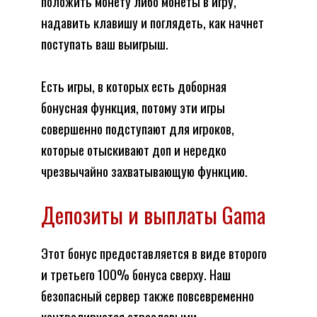
положить монету либо монеты в игру,
надавить клавишу и поглядеть, как начнет
поступать ваш выигрыш.
Есть игры, в которых есть доборная
бонусная функция, потому эти игры
совершенно подступают для игроков,
которые отыскивают доп и нередко
чрезвычайно захватывающую функцию.
Депозиты и выплаты Gama
Этот бонус предоставляется в виде второго
и третьего 100% бонуса сверху. Наш
безопасный сервер также повсевременно
контролируется отраслевыми