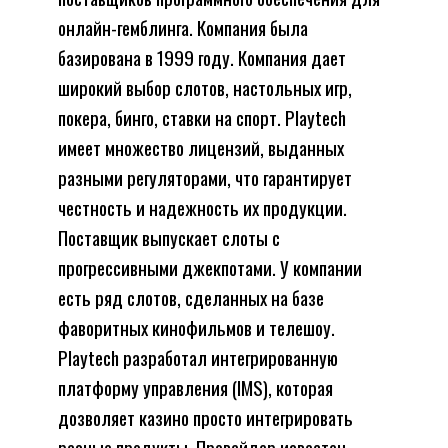
онлайн-гемблинга. Компания была
базирована в 1999 году. Компания дает
широкий выбор слотов, настольных игр,
покера, бинго, ставки на спорт. Playtech
имеет множество лицензий, выданных
разными регуляторами, что гарантирует
честность и надежность их продукции.
Поставщик выпускает слоты с
прогрессивными джекпотами. У компании
есть ряд слотов, сделанных на базе
фаворитных кинофильмов и телешоу.
Playtech разработал интегрированную
платформу управления (IMS), которая
дозволяет казино просто интегрировать
разные продукты. Провайдер известен