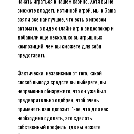
начать играться в нашем казино. Хотя вы не
сможете владеть истинной игрой, мы в Gama
взяли все наилучшее, что есть в игровом
автомате, в виде онлайн-игр в видеопокер и
добавили еще несколько выигрышных
композиций, чем вы сможете для себя
представить.
Фактически, независимо от того, какой
способ вывода средств вы выберете, вы
непременно обнаружите, что он уже был
предварительно одобрен, чтоб очень
применять ваш депозит. 1-ое, что для вас
необходимо сделать, это сделать
собственный профиль, где вы можете