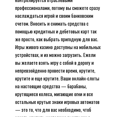
профессионалами, потому вы сможете сразу
наслаждаться игрой и своим банковским
счетом. Вносить и снимать средства с
помощью кредитных и дебетовых карт так
же просто, как выбрать пригодную для вас.
Игры живого казино доступны на мобильных
устройствах, и их можно загрузить. Ежели
вы желаете взять игру с собой в дорогу и
непревзойденно провести время, крутите,
крутите и еще крутите. Ваши онлайн-слоты
на настоящие средства — барабаны,
крутящиеся колеса, мигающие огни и все
остальные крутые знаки игровых автоматов
— это то, что для вас необходимо, чтоб