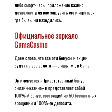
либо смарт-часы, приложение казино
дозволяет для вас загрузить его и играться,
где бы вы ни находились.
Официальное зеркало
GamaCasino
Даем слово, что все эти бонусы и акции
будут на вес золота — лишь тут, в Gama.
Он именуется «Приветственный бонус
онлайн-казино» и представляет собой
100%-й бонус, состоящий из 50 бесплатных
вращений и 100%-го депозита.