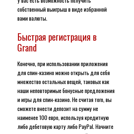
собственный выигрыш в виде избранной
вами валюты.
Быстрая регистрация в
Grand
Конечно, при использовании приложения
для спин-казино можно открыть для себя
множество остальных вещей, таковых как
наши неповторимые бонусные предложения
и игры для спин-казино. Не считая того, вы
сможете внести депозит на сумму не
наименее 100 евро, используя кредитную
либо дебетовую карту либо PayPal. Начните