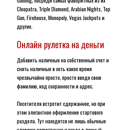
Cleopatra, Triple Diamond, Arabian Nights, Top
Gun, Firehouse, Monopoly, Vegas Jackpots и
другие.
Онлайн рулетка на деньги
Добавить наличные на собственный счет и
снять наличные в хоть какое время
чрезвычайно просто, просто введя свою
фамилию, код сохранности и адрес.
Посетителя встретит сдержанное, но при
этом элегантное оформление стартового
раздела. Тут находятся не лишь обычные
клавиши регистрации и входа в личный