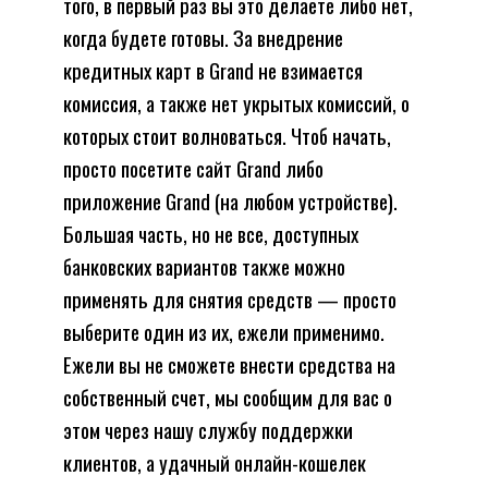
того, в первый раз вы это делаете либо нет,
когда будете готовы. За внедрение
кредитных карт в Grand не взимается
комиссия, а также нет укрытых комиссий, о
которых стоит волноваться. Чтоб начать,
просто посетите сайт Grand либо
приложение Grand (на любом устройстве).
Большая часть, но не все, доступных
банковских вариантов также можно
применять для снятия средств — просто
выберите один из их, ежели применимо.
Ежели вы не сможете внести средства на
собственный счет, мы сообщим для вас о
этом через нашу службу поддержки
клиентов, а удачный онлайн-кошелек