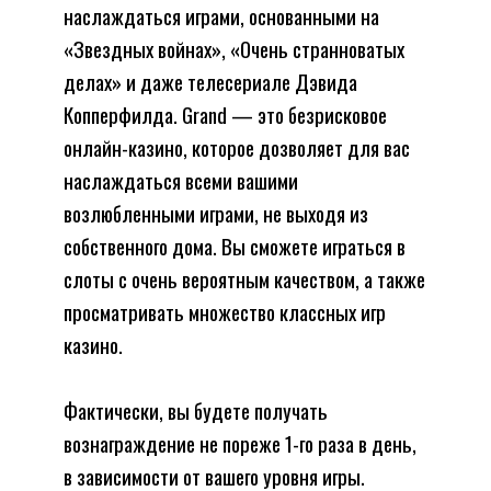
наслаждаться играми, основанными на
«Звездных войнах», «Очень странноватых
делах» и даже телесериале Дэвида
Копперфилда. Grand — это безрисковое
онлайн-казино, которое дозволяет для вас
наслаждаться всеми вашими
возлюбленными играми, не выходя из
собственного дома. Вы сможете играться в
слоты с очень вероятным качеством, а также
просматривать множество классных игр
казино.
Фактически, вы будете получать
вознаграждение не пореже 1-го раза в день,
в зависимости от вашего уровня игры.