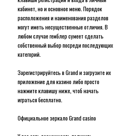
кабинет, но и основное меню. Порядок
расположения и наименования разделов
могут иметь несущественные отличия. В
любом случае гемблер сумеет сделать
собственный выбор посреди последующих
категорий.
Зарегистрируйтесь в Grand и загрузите их
приложение для казино либо просто
нажмите клавишу ниже, чтоб начать
играться бесплатно.
Официальное зеркало Grand casino
У вас есть возможность получить