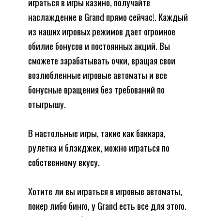
играться в игры казино, получайте
наслаждение в Grand прямо сейчас!. Каждый
из наших игровых режимов дает огромное
обилие бонусов и постоянных акций. Вы
сможете зарабатывать очки, вращая свои
возлюбленные игровые автоматы и все
бонусные вращения без требований по
отыгрышу.
В настольные игры, такие как баккара,
рулетка и блэкджек, можно играться по
собственному вкусу.
Хотите ли вы играться в игровые автоматы,
покер либо бинго, у Grand есть все для этого.