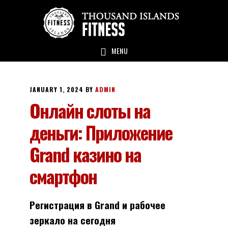
Skip
Skip
Skip
to
to
to
main
primary
footer
MENU
content
sidebar
JANUARY 1, 2024
BY
ADMIN
Онлайн слоты на
деньги: Приложение
Grand казино на
смартфон
Регистрация в Grand и рабочее
зеркало на сегодня