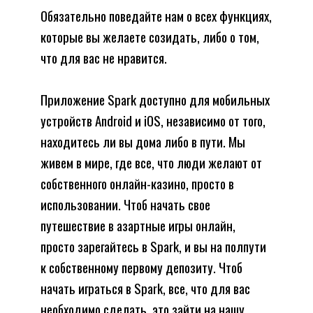
Обязательно поведайте нам о всех функциях,
которые вы желаете созидать, либо о том,
что для вас не нравится.
Приложение Spark доступно для мобильных
устройств Android и iOS, независимо от того,
находитесь ли вы дома либо в пути. Мы
живем в мире, где все, что люди желают от
собственного онлайн-казино, просто в
использовании. Чтоб начать свое
путешествие в азартные игры онлайн,
просто зарегайтесь в Spark, и вы на полпути
к собственному первому депозиту. Чтоб
начать играться в Spark, все, что для вас
необходимо сделать, это зайти на нашу