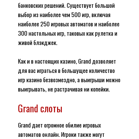
банковских решений. Существует большой
выбор из наиболее чем 500 игр, включая
наиболее 250 игровых автоматов и наиболее
300 настольных игр, таковых как рулетка и
живой блэкджек.
Как и в настоящих казино, Grand дозволяет
для вас играться в большущее количество
игр казино безвозмездно, а выигрыши можно
выигрывать, не растрачивая ни копейки.
Grand слоты
Grand дает огромное обилие игровых
автоматов онлайн. Игроки также могут