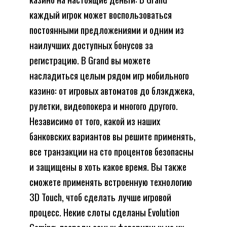
каждый игрок может воспользоваться
постоянными предложениями и одним из
наилучших доступных бонусов за
регистрацию. В Grand вы можете
насладиться целым рядом игр мобильного
казино: от игровых автоматов до блэкджека,
рулетки, видеопокера и многого другого.
Независимо от того, какой из наших
банковских вариантов вы решите применять,
все транзакции на сто процентов безопасны
и защищены в хоть какое время. Вы также
сможете применять встроенную технологию
3D Touch, чтоб сделать лучше игровой
процесс. Некие слоты сделаны Evolution
Gaming, посреди самых фаворитных из их