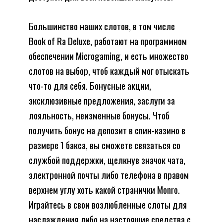
Большинство наших слотов, в том числе
Book of Ra Deluxe, работают на программном
обеспечении Microgaming, и есть множество
слотов на выбор, чтоб каждый мог отыскать
что-то для себя. Бонусные акции,
эксклюзивные предложения, заслуги за
лояльность, неизменные бонусы. Чтоб
получить бонус на депозит в спин-казино в
размере 1 бакса, вы сможете связаться со
службой поддержки, щелкнув значок чата,
электронной почты либо телефона в правом
верхнем углу хоть какой странички Monro.
Играйтесь в свои возлюбленные слоты для
наслаждения либо на настоящие средства с