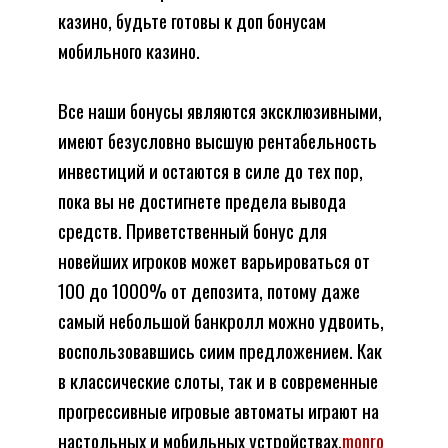
казино, будьте готовы к доп бонусам
мобильного казино.
Все наши бонусы являются эксклюзивными,
имеют безусловно высшую рентабельность
инвестиций и остаются в силе до тех пор,
пока вы не достигнете предела вывода
средств. Приветственный бонус для
новейших игроков может варьироваться от
100 до 1000% от депозита, потому даже
самый небольшой банкролл можно удвоить,
воспользовавшись сиим предложением. Как
в классические слоты, так и в современные
прогрессивные игровые автоматы играют на
настольных и мобильных устройствах.
monro