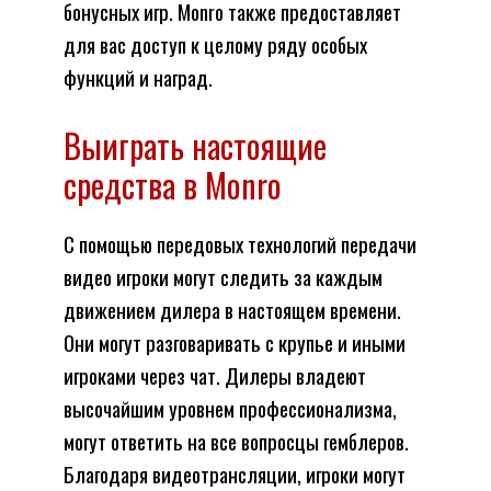
бонусных игр. Monro также предоставляет
для вас доступ к целому ряду особых
функций и наград.
Выиграть настоящие
средства в Monro
С помощью передовых технологий передачи
видео игроки могут следить за каждым
движением дилера в настоящем времени.
Они могут разговаривать с крупье и иными
игроками через чат. Дилеры владеют
высочайшим уровнем профессионализма,
могут ответить на все вопросцы гемблеров.
Благодаря видеотрансляции, игроки могут