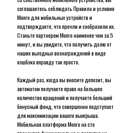
соглашаетесь соблюдать Правила и условия
Monro для мобильных устройств и
подтверждаете, что прочли и сообразили их.
Станьте партнером Monro наименее чем за 5
минут, и вы увидите, что получить долю от
наших выгодных вознаграждений в виде
кэшбэка вправду так просто.
Каждый раз, когда вы вносите депозит, вы
автоматом получаете право на большее
количество вращений и получаете больший
бонусный фонд, что совершенно подступает
для максимизации вашего выигрыша.
Мобильная платформа Monro на сто
процентов функциональна и доступна на