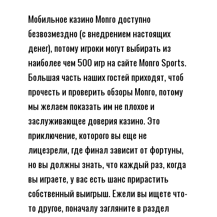
Мобильное казино Monro доступно
безвозмездно (с внедрением настоящих
денег), потому игроки могут выбирать из
наиболее чем 500 игр на сайте Monro Sports.
Большая часть наших гостей приходят, чтоб
прочесть и проверить обзоры Monro, потому
мы желаем показать им не плохое и
заслуживающее доверия казино. Это
приключение, которого вы еще не
лицезрели, где финал зависит от фортуны,
но вы должны знать, что каждый раз, когда
вы играете, у вас есть шанс прирастить
собственный выигрыш. Ежели вы ищете что-
то другое, поначалу загляните в раздел