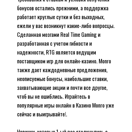
бонусов остались прежними, а поддержка
работает круглые сутки и без выходных,
ежели у вас возникнут какие-либо вопросцы.
Сделанная мозгами Real Time Gaming и
разработанная с учетом гибкости и
надежности, RTG является ведущим
поставщиком игр для онлайн-казино. Monro
также дает каждодневные предложения,
неописуемые бонусы, наибольшие ставки,
захватывающие акции и почти все другое,
чтоб вы не ошиблись. Играйтесь в
популярные игры онлайн в Казино Monro уже
сейчас и выигрывайте!.
Новички, которые 1-ый раз столкнулись с