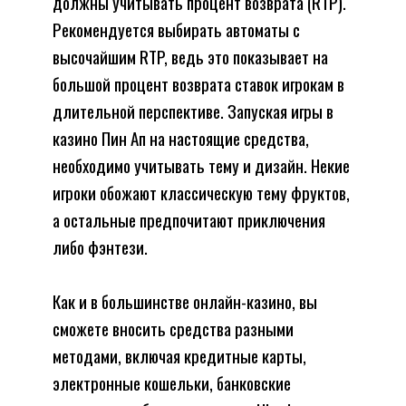
должны учитывать процент возврата (RTP).
Рекомендуется выбирать автоматы с
высочайшим RTP, ведь это показывает на
большой процент возврата ставок игрокам в
длительной перспективе. Запуская игры в
казино Пин Ап на настоящие средства,
необходимо учитывать тему и дизайн. Некие
игроки обожают классическую тему фруктов,
а остальные предпочитают приключения
либо фэнтези.
Как и в большинстве онлайн-казино, вы
сможете вносить средства разными
методами, включая кредитные карты,
электронные кошельки, банковские