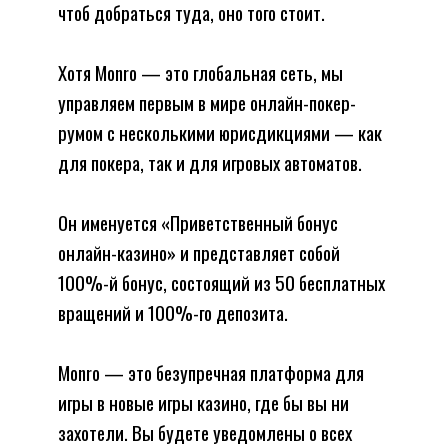
чтоб добраться туда, оно того стоит.
Хотя Monro — это глобальная сеть, мы
управляем первым в мире онлайн-покер-
румом с несколькими юрисдикциями — как
для покера, так и для игровых автоматов.
Он именуется «Приветственный бонус
онлайн-казино» и представляет собой
100%-й бонус, состоящий из 50 бесплатных
вращений и 100%-го депозита.
Monro — это безупречная платформа для
игры в новые игры казино, где бы вы ни
захотели. Вы будете уведомлены о всех