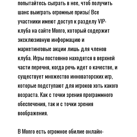
попытайтесь сыграть в нее, чтоб получить
шанс выиграть огромные призы! Все
участники имеют доступ к разделу VIP-
клуба на сайте Monro, который содержит
эксклюзивную информацию и
маркетинговые акции лишь для членов
клуба. Игры постоянно находятся в верхней
части перечня, когда речь идет о качестве, и
существует множество инноваторских игр,
которые подступают для игроков хоть какого
возраста. Как с точки зрения программного
обеспечения, так и с точки зрения
воображения.
В Monro есть огромное обилие онлайн-