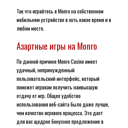
Так что играйтесь в Monro на собственном
мобильном устройстве в хоть какое время и в
любом месте.
Азартные игры на Monro
По данной причине Monro Casino имеет
удачный, непринужденный
пользовательский интерфейс, который
поможет игрокам получить наивысшую
отдачу от игр. Общее удобство
использования веб-сайта было даже лучше,
чем качество игрового процесса. Это дает
для вас щедрое бонусное предложение в