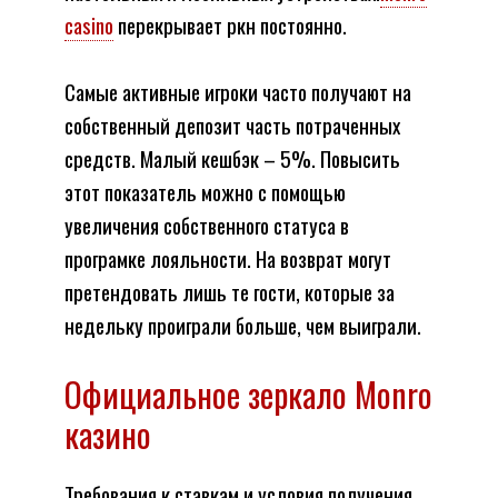
casino
перекрывает ркн постоянно.
Самые активные игроки часто получают на
собственный депозит часть потраченных
средств. Малый кешбэк – 5%. Повысить
этот показатель можно с помощью
увеличения собственного статуса в
програмке лояльности. На возврат могут
претендовать лишь те гости, которые за
недельку проиграли больше, чем выиграли.
Официальное зеркало Monro
казино
Требования к ставкам и условия получения