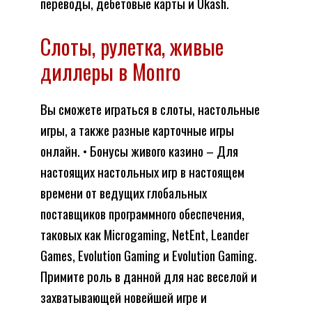
переводы, дебетовые карты и Ukash.
Слоты, рулетка, живые
диллеры в Monro
Вы сможете играться в слоты, настольные
игры, а также разные карточные игры
онлайн. • Бонусы живого казино – Для
настоящих настольных игр в настоящем
времени от ведущих глобальных
поставщиков программного обеспечения,
таковых как Microgaming, NetEnt, Leander
Games, Evolution Gaming и Evolution Gaming.
Примите роль в данной для нас веселой и
захватывающей новейшей игре и