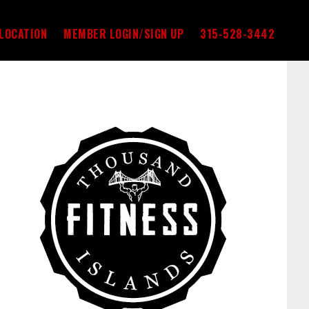
LOCATION
MEMBER LOGIN/SIGN UP
315-528-3442
Primary
Sidebar