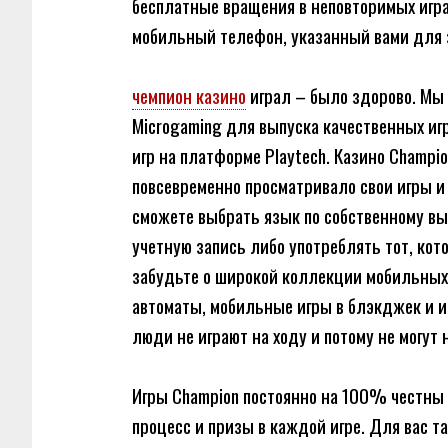
бесплатные вращения в неповторимых игра
мобильный телефон, указанный вами для 
чемпион казино
играл – было здорово. Мы
Microgaming для выпуска качественных иг
игр на платформе Playtech. Казино Champio
повсевременно просматривало свои игры и
сможете выбрать язык по собственному вы
учетную запись либо употреблять тот, кото
забудьте о широкой коллекции мобильных 
автоматы, мобильные игры в блэкджек и ин
люди не играют на ходу и потому не могут 
Игры Champion постоянно на 100% честны 
процесс и призы в каждой игре. Для вас т