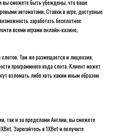
 и вы сможете быть убеждены, что ваше
гровыми автоматами. Ставки в игре, доступные
у возможность заработать бесплатное
 почти всеми играми онлайн-казино,
 слотов. Там же размещается и лицензия.
ости программного кода слота. Клиент может
могут взломать либо хоть каким иным образом
лии, так и за пределами Англии, вы сможете
XBet. Зарегайтесь в 1XBet и получите