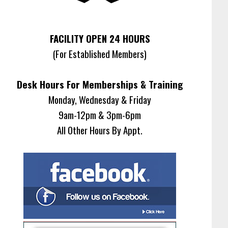
FACILITY OPEN 24 HOURS
(For Established Members)
Desk Hours For Memberships & Training
Monday, Wednesday & Friday
9am-12pm & 3pm-6pm
All Other Hours By Appt.