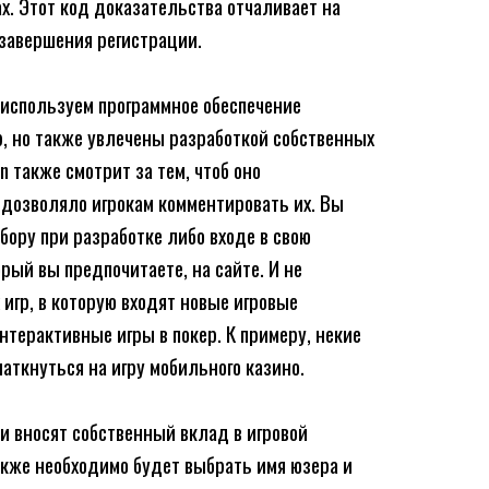
х. Этот код доказательства отчаливает на
завершения регистрации.
 используем программное обеспечение
р, но также увлечены разработкой собственных
n также смотрит за тем, чтоб оно
 дозволяло игрокам комментировать их. Вы
бору при разработке либо входе в свою
рый вы предпочитаете, на сайте. И не
игр, в которую входят новые игровые
терактивные игры в покер. К примеру, некие
наткнуться на игру мобильного казино.
и вносят собственный вклад в игровой
акже необходимо будет выбрать имя юзера и