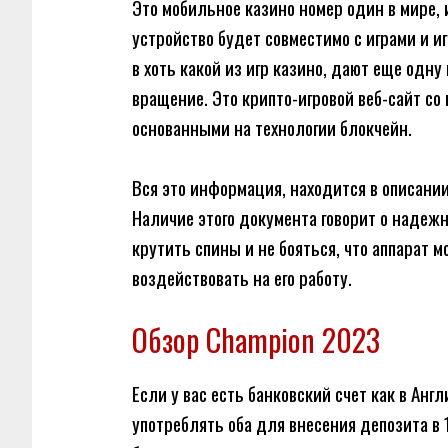
Это мобильное казино номер один в мире,
устройство будет совместимо с играми и и
в хоть какой из игр казино, дают еще одн
вращение. Это крипто-игровой веб-сайт со
основанными на технологии блокчейн.
Вся это информация, находится в описании
Наличие этого документа говорит о надежн
крутить спины и не бояться, что аппарат 
воздействовать на его работу.
Обзор Champion 2023
Если у вас есть банковский счет как в Анг
употреблять оба для внесения депозита в 1