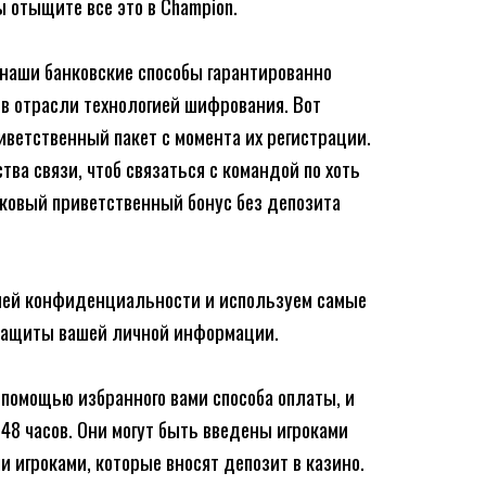
ы отыщите все это в Champion.
е наши банковские способы гарантированно
 отрасли технологией шифрования. Вот
ветственный пакет с момента их регистрации.
ва связи, чтоб связаться с командой по хоть
ковый приветственный бонус без депозита
шей конфиденциальности и используем самые
защиты вашей личной информации.
 помощью избранного вами способа оплаты, и
48 часов. Они могут быть введены игроками
и игроками, которые вносят депозит в казино.