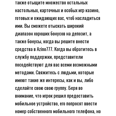
также отыщите множество остальных
настольных, карточных и особых игр казино,
готовых и ожидающих вас, чтоб насладиться
ими. Вы сможете отыскать широкий
диапазон хороших бонусов на депозит, а
также бонусы, когда вы решите внести
средства в Azino777. Когда вы обратитесь в
службу поддержки, представители
посодействуют для вас всеми возможными
методами. Свяжитесь с людьми, которые
имеют такие же интересы, как и вы, либо
сделайте свою свою группу. Беря во
внимание, что игрок решил предоставить
мобильное устройство, его попросят ввести
номер собственного мобильного телефона, но