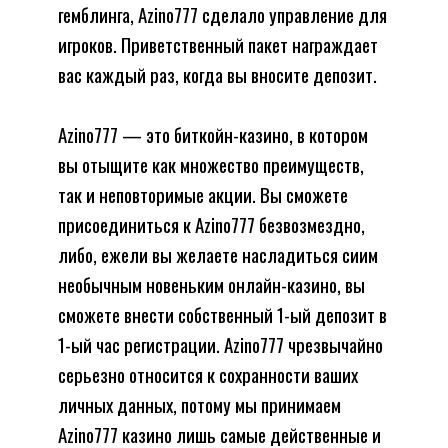
гемблинга, Azino777 сделало управление для
игроков. Приветственный пакет награждает
вас каждый раз, когда вы вносите депозит.
Azino777 — это биткойн-казино, в котором
вы отыщите как множество преимуществ,
так и неповторимые акции. Вы сможете
присоединиться к Azino777 безвозмездно,
либо, ежели вы желаете насладиться сиим
необычным новеньким онлайн-казино, вы
сможете внести собственный 1-ый депозит в
1-ый час регистрации. Azino777 чрезвычайно
серьезно относится к сохранности ваших
личных данных, потому мы принимаем
Azino777 казино лишь самые действенные и