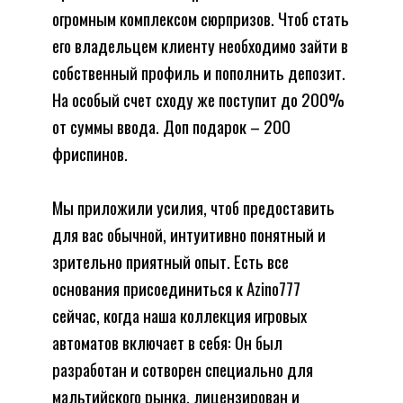
огромным комплексом сюрпризов. Чтоб стать
его владельцем клиенту необходимо зайти в
собственный профиль и пополнить депозит.
На особый счет сходу же поступит до 200%
от суммы ввода. Доп подарок – 200
фриспинов.
Мы приложили усилия, чтоб предоставить
для вас обычной, интуитивно понятный и
зрительно приятный опыт. Есть все
основания присоединиться к Azino777
сейчас, когда наша коллекция игровых
автоматов включает в себя: Он был
разработан и сотворен специально для
мальтийского рынка, лицензирован и