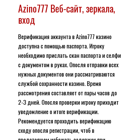
Azino777 Веб-сайт, зеркала,
вход
Верификация аккаунта в Azino777 казино
доступна с помощью паспорта. Игроку
необходимо прислать скан паспорта и селфи
с документом в руках. Опосля отправки всех
нужных документов они рассматриваются
службой сохранности казино. Время
рассмотрения составляет от пары часов до
2-3 дней. Опосля проверки игроку приходит
уведомление о итоге верификации.
Рекомендуется проходить верификацию
сходу опосля регистрации, чтоб в
предстоящем избежать задержек при