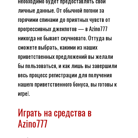
необходимо будет предоставлять свои
личные данные. От обычной погони за
горячими спинами до приятных чувств от
прогрессивных джекпотов — в Azino777
никогда не бывает скучновато. Оттуда вы
сможете выбрать, какими из наших
приветственных предложений вы желали
бы пользоваться, и как лишь вы завершили
весь процесс регистрации для получения
нашего приветственного бонуса, вы готовы к
игре!.
Играть на средства в
Azino777