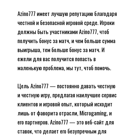
Azino777 имеет лучшую репутацию благодаря
честной и безопасной игровой среде. Игроки
должны быть участниками Azino777, чтоб
получить бонус за матч, и чем больше сумма
выигрыша, тем больше бонус за матч. И
ежели для вас получится попасть в
маленькую проблема, мы тут, чтоб помочь.
Цель Azino777 — постоянно давать честную
и честную игру, предлагая наилучшее сервис
клиентов и игровой опыт, который исходит
лишь от фаворита отрасли, Microgaming, и
его партнеров. Azino777 — это веб-сайт для
ставок, что делает его безупречным для