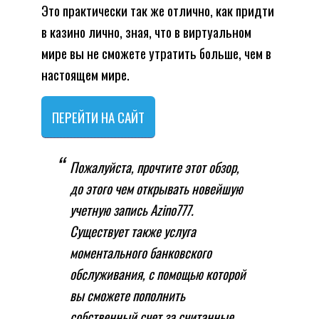
Это практически так же отлично, как придти
в казино лично, зная, что в виртуальном
мире вы не сможете утратить больше, чем в
настоящем мире.
ПЕРЕЙТИ НА САЙТ
Пожалуйста, прочтите этот обзор,
до этого чем открывать новейшую
учетную запись Azino777.
Существует также услуга
моментального банковского
обслуживания, с помощью которой
вы сможете пополнить
собственный счет за считанные