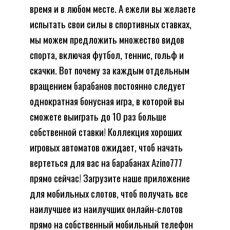
время и в любом месте. А ежели вы желаете
испытать свои силы в спортивных ставках,
мы можем предложить множество видов
спорта, включая футбол, теннис, гольф и
скачки. Вот почему за каждым отдельным
вращением барабанов постоянно следует
однократная бонусная игра, в которой вы
сможете выиграть до 10 раз больше
собственной ставки! Коллекция хороших
игровых автоматов ожидает, чтоб начать
вертеться для вас на барабанах Azino777
прямо сейчас! Загрузите наше приложение
для мобильных слотов, чтоб получать все
наилучшее из наилучших онлайн-слотов
прямо на собственный мобильный телефон