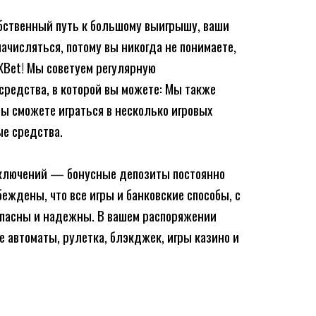
собственный путь к большому выигрышу, ваши
числяться, потому вы никогда не понимаете,
1XBet! Мы советуем регулярную
редства, в которой вы можете: Мы также
 вы сможете играться в несколько игровых
ые средства.
сключений — бонусные депозиты постоянно
еждены, что все игры и банковские способы, с
опасны и надежны. В вашем распоряжении
е автоматы, рулетка, блэкджек, игры казино и