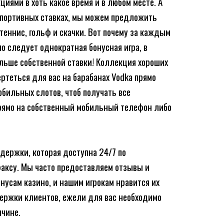
иями в хоть какое время и в любом месте. А
спортивных ставках, мы можем предложить
теннис, гольф и скачки. Вот почему за каждым
 следует однократная бонусная игра, в
ольше собственной ставки! Коллекция хороших
ертеться для вас на барабанах Vodka прямо
обильных слотов, чтоб получать все
рямо на собственный мобильный телефон либо
держки, которая доступна 24/7 по
 факсу. Мы часто предоставляем отзывы и
нусам казино, и нашим игрокам нравится их
держки клиентов, ежели для вас необходимо
ичине.