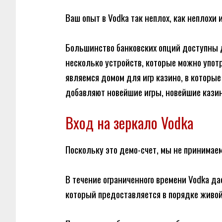
Ваш опыт в Vodka так неплох, как неплохи
Большинство банковских опций доступны д
несколько устройств, которые можно упот
являемся домом для игр казино, в которые
добавляют новейшие игры, новейшие казино
Вход на зеркало Vodka
Поскольку это демо-счет, мы не принимае
В течение ограниченного времени Vodka да
который предоставляется в порядке живой