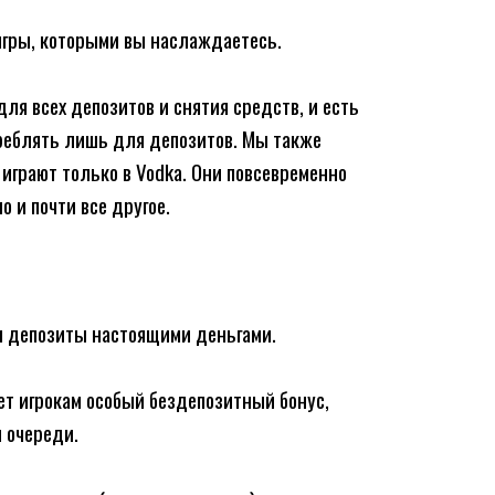
 игры, которыми вы наслаждаетесь.
ля всех депозитов и снятия средств, и есть
реблять лишь для депозитов. Мы также
 играют только в Vodka. Они повсевременно
 и почти все другое.
м депозиты настоящими деньгами.
ет игрокам особый бездепозитный бонус,
 очереди.