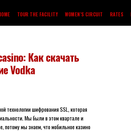
HOME
TOUR THE FACILITY
WOMEN’S CIRCUIT
RATES
asino: Как скачать
ие Vodka
ой технологии шифрования SSL, которая
иальности. Мы были в этом квартале и
, потому мы знаем, что мобильное казино