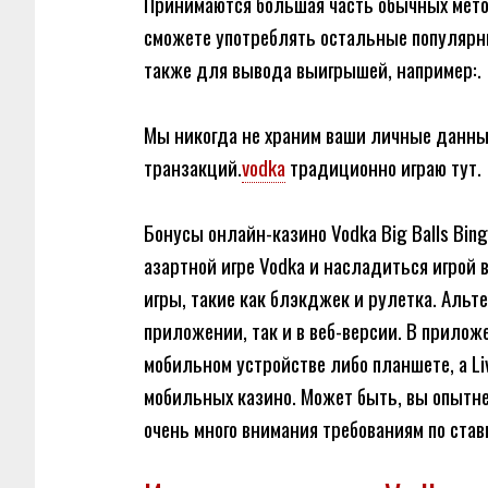
Принимаются большая часть обычных мето
сможете употреблять остальные популярн
также для вывода выигрышей, например:.
Мы никогда не храним ваши личные данны
транзакций.
vodka
традиционно играю тут.
Бонусы онлайн-казино Vodka Big Balls Bin
азартной игре Vodka и насладиться игрой 
игры, такие как блэкджек и рулетка. Альте
приложении, так и в веб-версии. В прилож
мобильном устройстве либо планшете, а Li
мобильных казино. Может быть, вы опытне
очень много внимания требованиям по став