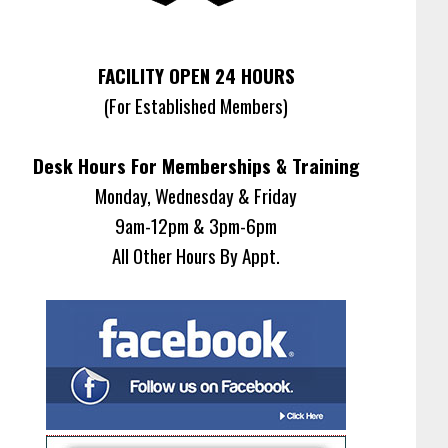
FACILITY OPEN 24 HOURS
(For Established Members)
Desk Hours For Memberships & Training
Monday, Wednesday & Friday
9am-12pm & 3pm-6pm
All Other Hours By Appt.