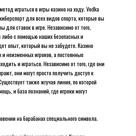
тод играться в игры казино на ходу. Vodka
 киберспорт для всех видов спорта, которые вы
ы для ставок в игре. Независимо от того,
 либо с помощью наших безопасных и
ет опыт, который вы не забудете. Казино
 и неизменных игроков, а постоянные
одить и играться. Независимо от того, где они
рают, они могут просто получить доступ к
уществует также жгучая линия, по которой
ощь, и база познаний, где игроки могут
овении на барабанах специального символа.