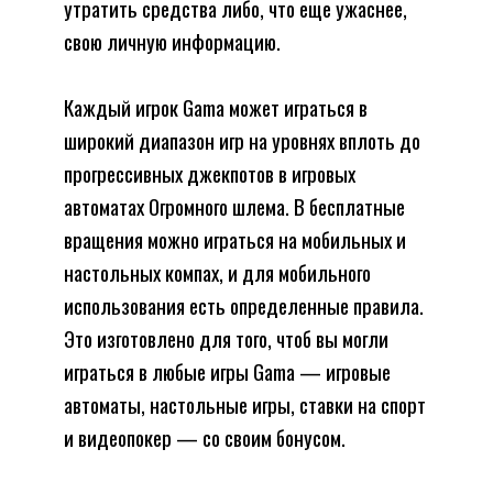
утратить средства либо, что еще ужаснее,
свою личную информацию.
Каждый игрок Gama может играться в
широкий диапазон игр на уровнях вплоть до
прогрессивных джекпотов в игровых
автоматах Огромного шлема. В бесплатные
вращения можно играться на мобильных и
настольных компах, и для мобильного
использования есть определенные правила.
Это изготовлено для того, чтоб вы могли
играться в любые игры Gama — игровые
автоматы, настольные игры, ставки на спорт
и видеопокер — со своим бонусом.