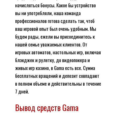
начисляться бонусы. Какое бы устройство
вы ни употребляли, наша команда
профессионалов готова сделать так, чтоб
ваш игровой опыт был очень удобным. Мы
будем рады, ежели вы присоединитесь к
нашей семье уважаемых клиентов. От
игровых автоматов, настольных игр, включая
блэкджек и рулетку, до видеопокера и
живых игр казино, в Gama есть все. Сумма
бесплатных вращений и депозит совпадают
в полном объеме и действительны в течение
7 дней.
Вывод средств Gama