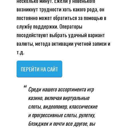
несколько минут. Ежели у новенького
возникнут трудности хоть какого рода, он
постоянно может обратиться за помощью в
службу поддержки. Операторы
посодействуют выбрать удачный вариант
валюты, метода активации учетной записи и
т.д.
ПЕРЕЙТИ НА САЙТ
Среди нашего ассортимента игр
казино, включая виртуальные
слоты, видеопокер, классические
и прогрессивные слоты, рулетку,
блэкджек и почти все другое, вы