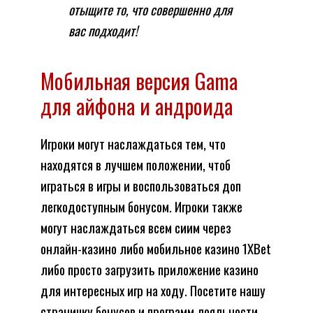
отыщите то, что совершенно для
вас подходит!
Мобильная версия Gama
для айфона и андроида
Игроки могут наслаждаться тем, что
находятся в лучшем положении, чтоб
играться в игры и воспользоваться доп
легкодоступным бонусом. Игроки также
могут наслаждаться всем сиим через
онлайн-казино либо мобильное казино 1XBet
либо просто загрузить приложение казино
для интересных игр на ходу. Посетите нашу
страничку бонусов и программ лояльности