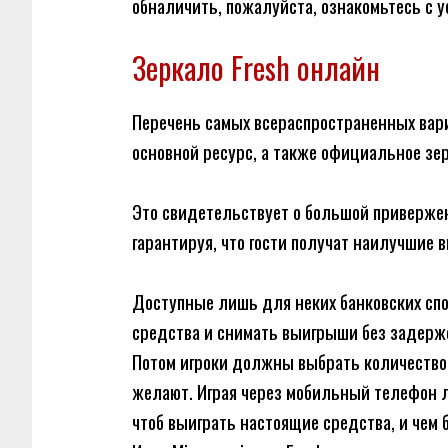
обналичить, пожалуйста, ознакомьтесь с у
Зеркало Fresh онлайн
Перечень самых всераспространенных вари
основной ресурс, а также официальное зер
Это свидетельствует о большой приверже
гарантируя, что гости получат наилучшие 
Доступные лишь для неких банковских сп
средства и снимать выигрыши без задерже
Потом игроки должны выбрать количество
желают. Играя через мобильный телефон л
чтоб выиграть настоящие средства, и чем 