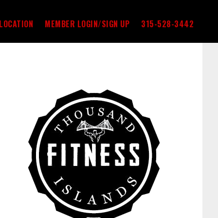
LOCATION
MEMBER LOGIN/SIGN UP
315-528-3442
Primary
Sidebar