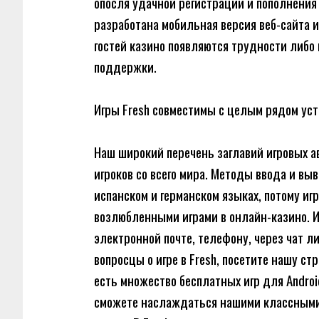
опосля удачной регистрации и пополнения
разработана мобильная версия веб-сайта 
гостей казино появляются трудности либо
поддержки.
Игры Fresh совместимы с целым рядом устро
Наш широкий перечень заглавий игровых а
игроков со всего мира. Методы ввода и вы
испанском и германском языках, потому иг
возлюбленными играми в онлайн-казино. Иг
электронной почте, телефону, через чат ли
вопросцы о игре в Fresh, посетите нашу ст
есть множество бесплатных игр для Androi
сможете наслаждаться нашими классными