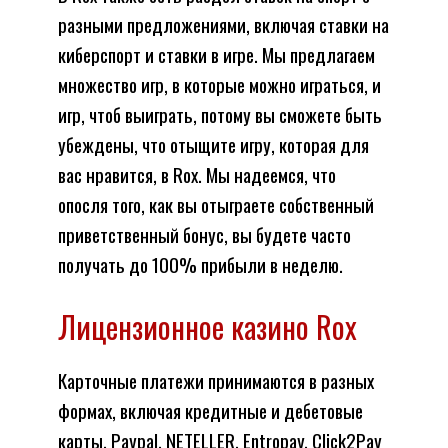
разными предложениями, включая ставки на
киберспорт и ставки в игре. Мы предлагаем
множество игр, в которые можно играться, и
игр, чтоб выиграть, потому вы сможете быть
убеждены, что отыщите игру, которая для
вас нравится, в Rox. Мы надеемся, что
опосля того, как вы отыграете собственный
приветственный бонус, вы будете часто
получать до 100% прибыли в неделю.
Лицензионное казино Rox
Карточные платежи принимаются в разных
формах, включая кредитные и дебетовые
карты, Paypal, NETELLER, Entropay, Click2Pay