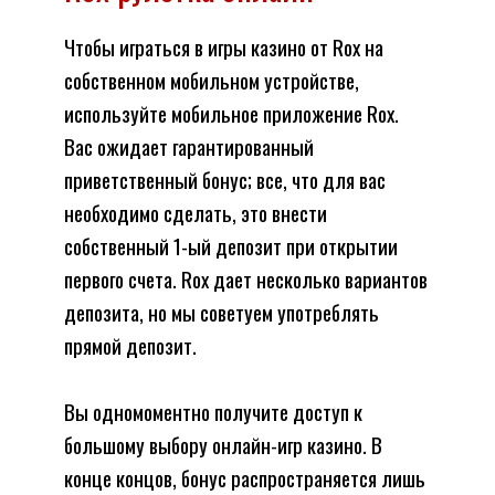
Чтобы играться в игры казино от Rox на
собственном мобильном устройстве,
используйте мобильное приложение Rox.
Вас ожидает гарантированный
приветственный бонус; все, что для вас
необходимо сделать, это внести
собственный 1-ый депозит при открытии
первого счета. Rox дает несколько вариантов
депозита, но мы советуем употреблять
прямой депозит.
Вы одномоментно получите доступ к
большому выбору онлайн-игр казино. В
конце концов, бонус распространяется лишь