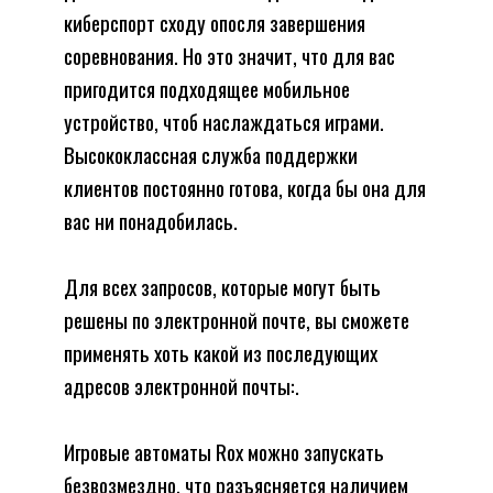
киберспорт сходу опосля завершения
соревнования. Но это значит, что для вас
пригодится подходящее мобильное
устройство, чтоб наслаждаться играми.
Высококлассная служба поддержки
клиентов постоянно готова, когда бы она для
вас ни понадобилась.
Для всех запросов, которые могут быть
решены по электронной почте, вы сможете
применять хоть какой из последующих
адресов электронной почты:.
Игровые автоматы Rox можно запускать
безвозмездно, что разъясняется наличием