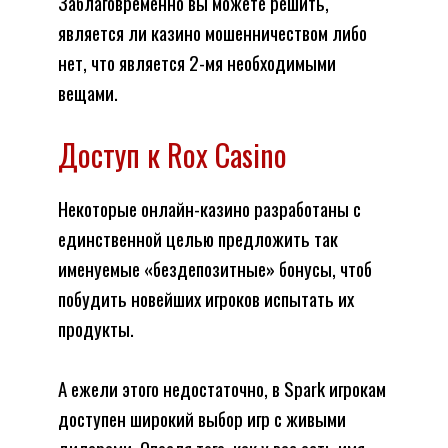
Заблаговременно вы можете решить,
является ли казино мошенничеством либо
нет, что является 2-мя необходимыми
вещами.
Доступ к Rox Casino
Некоторые онлайн-казино разработаны с
единственной целью предложить так
именуемые «бездепозитные» бонусы, чтоб
побудить новейших игроков испытать их
продукты.
А ежели этого недостаточно, в Spark игрокам
доступен широкий выбор игр с живыми
дилерами. Опосля того, как у вас есть имя