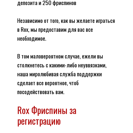
депозита и 250 фриспинов
Независимо от того, как вы желаете играться
в Rox, мы предоставим для вас все
необходимое.
В том маловероятном случае, ежели вы
столкнетесь с какими-либо неуввязками,
наша миролюбивая служба поддержки
сделает все вероятное, чтоб
посодействовать вам.
Rox Фриспины за
регистрацию