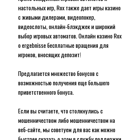
настольных игр, Rox также дает игры казино
с живыми дилерами, видеопокер,
видеослоты, онлайн-блэкджек и широкий
выбор игровых автоматов. Онлайн казино Rox
o ergebnisse бесплатные вращения для
игроков, вносящих депозит!
Предлагается множество бонусов с
возможностью получения еще большего
приветственного бонуса.
Если вы считаете, что столкнулись с
мошенничеством либо мошенничеством на
веб-сайте, мы советуем для вас как можно
быстрее сказать о этом в службу поддержки