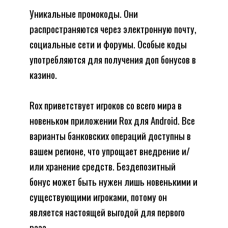
Уникальные промокоды. Они
распространяются через электронную почту,
социальные сети и форумы. Особые коды
употребляются для получения доп бонусов в
казино.
Rox приветствует игроков со всего мира в
новеньком приложении Rox для Android. Все
варианты банковских операций доступны в
вашем регионе, что упрощает внедрение и/
или хранение средств. Бездепозитный
бонус может быть нужен лишь новенькими и
существующими игроками, потому он
является настоящей выгодой для первого
раза.