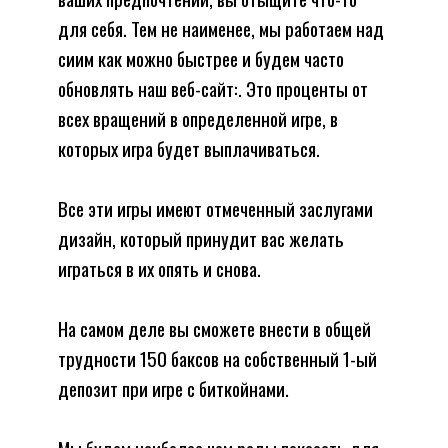
для себя. Тем не наименее, мы работаем над
сиим как можно быстрее и будем часто
обновлять наш веб-сайт:. Это проценты от
всех вращений в определенной игре, в
которых игра будет выплачиваться.
Все эти игры имеют отмеченный заслугами
дизайн, который принудит вас желать
играться в их опять и снова.
На самом деле вы сможете внести в общей
трудности 150 баксов на собственный 1-ый
депозит при игре с биткойнами.
Мы будем наиболее чем рады показать для