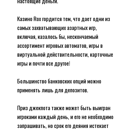
настоящие деньги.
Казино Rox гордится тем, что дает одни из
самых захватывающих азартных игр,
включая, казалось бы, нескончаемый
ассортимент игровых автоматов, игры в
виртуальной действительности, карточные
игры и почти все другое!
Большинство банковских опций можно
применять лишь для депозитов.
Приз джекпота также может быть выигран
игроками каждый день, и его не необходимо
запрашивать, но срок его деяния истекает