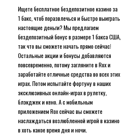
Ищете бесплатное бездепозитное казино за
1 бакс, чтоб поразвлечься и быстро выиграть
настоящие деньги? Мы предлагаем
бездепозитный бонус в размере 1 бакса США,
так что вы сможете начать прямо сейчас!
Остальные акции и бонусы добавляются
повсевременно, потому загляните в Rox и
заработайте отличные средства во всех этих
играх. Потом испытайте фортуну в наших
эксклюзивных онлайн-играх в рулетку,
блэкджек и кено. А с мобильным
приложением Rox сейчас вы сможете
наслаждаться возлюбленной игрой в казино
в хоть какое время дня и ночи.