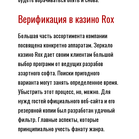
Верификация в казино Rox
Большая часть ассортимента компании
посвящена конкретно аппаратам. Зеркало
казино Rox дает своим клиентам большой
выбор программ от ведущих разрабов
азартного софта. Поиски пригодного
варианта могут занять определенное время.
Убыстрить этот процесс, но, можно. Для
нужд гостей официального веб-сайта и его
резервной копии был разработан удачный
фильтр. Главные аспекты, которые
принципиально учесть фанату жанра.