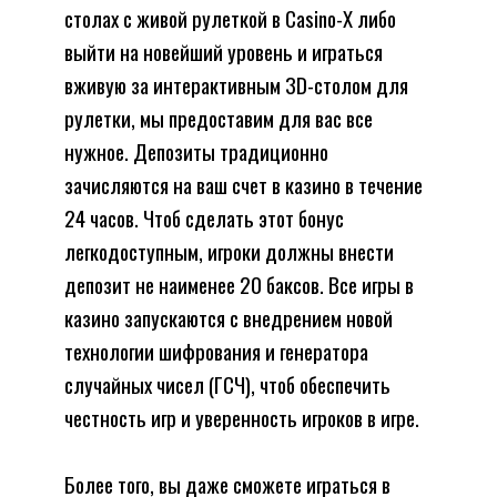
столах с живой рулеткой в Casino-X либо
выйти на новейший уровень и играться
вживую за интерактивным 3D-столом для
рулетки, мы предоставим для вас все
нужное. Депозиты традиционно
зачисляются на ваш счет в казино в течение
24 часов. Чтоб сделать этот бонус
легкодоступным, игроки должны внести
депозит не наименее 20 баксов. Все игры в
казино запускаются с внедрением новой
технологии шифрования и генератора
случайных чисел (ГСЧ), чтоб обеспечить
честность игр и уверенность игроков в игре.
Более того, вы даже сможете играться в