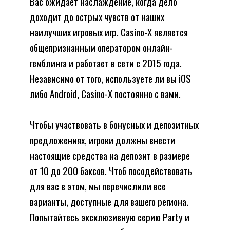
Вас ожидает наслаждение, когда дело
доходит до острых чувств от наших
наилучших игровых игр. Casino-X является
общепризнанным оператором онлайн-
гемблинга и работает в сети с 2015 года.
Независимо от того, используете ли вы iOS
либо Android, Casino-X постоянно с вами.
Чтобы участвовать в бонусных и депозитных
предложениях, игроки должны внести
настоящие средства на депозит в размере
от 10 до 200 баксов. Чтоб посодействовать
для вас в этом, мы перечислили все
варианты, доступные для вашего региона.
Попытайтесь эксклюзивную серию Party и