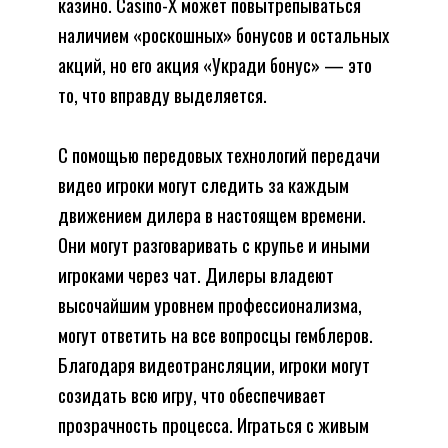
казино. Casino-X может повытрепываться
наличием «роскошных» бонусов и остальных
акций, но его акция «Укради бонус» — это
то, что вправду выделяется.
С помощью передовых технологий передачи
видео игроки могут следить за каждым
движением дилера в настоящем времени.
Они могут разговаривать с крупье и иными
игроками через чат. Дилеры владеют
высочайшим уровнем профессионализма,
могут ответить на все вопросцы гемблеров.
Благодаря видеотрансляции, игроки могут
созидать всю игру, что обеспечивает
прозрачность процесса. Играться с живым