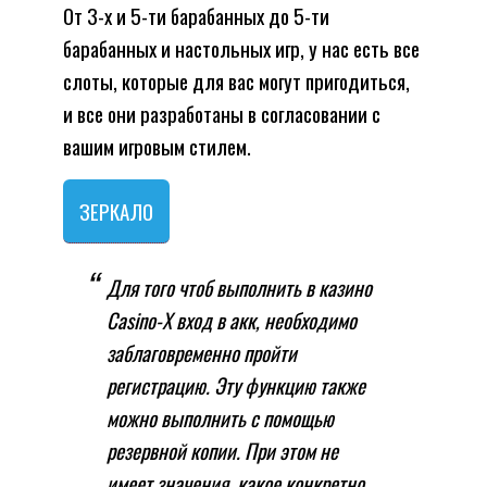
От 3-х и 5-ти барабанных до 5-ти
барабанных и настольных игр, у нас есть все
слоты, которые для вас могут пригодиться,
и все они разработаны в согласовании с
вашим игровым стилем.
ЗЕРКАЛО
Для того чтоб выполнить в казино
Casino-X вход в акк, необходимо
заблаговременно пройти
регистрацию. Эту функцию также
можно выполнить с помощью
резервной копии. При этом не
имеет значения, какое конкретно