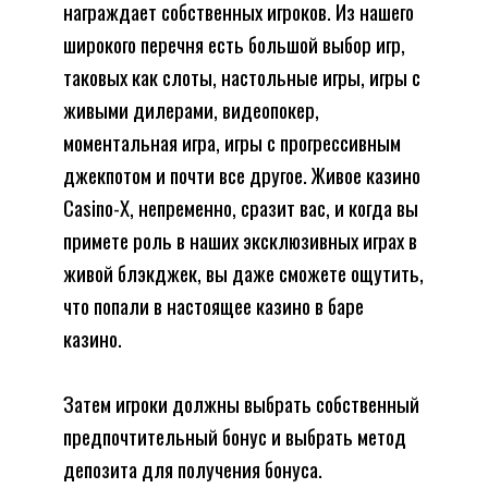
награждает собственных игроков. Из нашего
широкого перечня есть большой выбор игр,
таковых как слоты, настольные игры, игры с
живыми дилерами, видеопокер,
моментальная игра, игры с прогрессивным
джекпотом и почти все другое. Живое казино
Casino-X, непременно, сразит вас, и когда вы
примете роль в наших эксклюзивных играх в
живой блэкджек, вы даже сможете ощутить,
что попали в настоящее казино в баре
казино.
Затем игроки должны выбрать собственный
предпочтительный бонус и выбрать метод
депозита для получения бонуса.