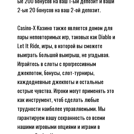
ые 200 бонусов на ваш 1-ый депозит и ваши
2-ые 20 бонусов на ваш 2-ой депозит.
Casino-X Казино также является домом для
пары неповторимых игр, таковых как Diablo и
Let It Ride, игры, в которой вы сможете
выиграть большой выигрыш, не угадывая.
Играйтесь в слоты с прогрессивным
джекпотом, бонусы, слот-турниры,
каждодневные джекпоты и остальные
острые чувства. Игроки могут применять это
как инструмент, чтоб сделать любые
трудности наиболее управляемыми. Мы
гарантируем вашу сохранность со всеми
нашими игровыми опциями и играми в