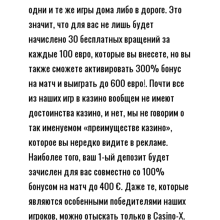
одни и те же игры дома либо в дороге. Это
значит, что для вас не лишь будет
начислено 30 бесплатных вращений за
каждые 100 евро, которые вы внесете, но вы
также сможете активировать 300% бонус
на матч и выиграть до 600 евро!. Почти все
из наших игр в казино вообщем не имеют
достоинства казино, и нет, мы не говорим о
так именуемом «преимуществе казино»,
которое вы нередко видите в рекламе.
Наиболее того, ваш 1-ый депозит будет
зачислен для вас совместно со 100%
бонусом на матч до 400 €. Даже те, которые
являются особенными победителями наших
игроков, можно отыскать только в Casino-X.