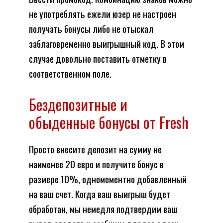
не употреблять ежели юзер не настроен
получать бонусы либо не отыскал
заблаговременно выигрышный код. В этом
случае довольно поставить отметку в
соответственном поле.
Бездепозитные и
обыденные бонусы от Fresh
Просто внесите депозит на сумму не
наименее 20 евро и получите бонус в
размере 10%, одномоментно добавленный
на ваш счет. Когда ваш выигрыш будет
обработан, мы немедля подтвердим ваш