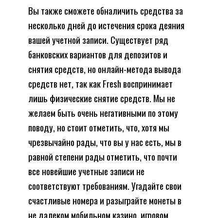
Вы также сможете обналичить средства за
несколько дней до истечения срока деяния
вашей учетной записи. Существует ряд
банковских вариантов для депозитов и
снятия средств, но онлайн-метода вывода
средств нет, так как Fresh воспринимает
лишь физические снятие средств. Мы не
желаем быть очень негативными по этому
поводу, но стоит отметить, что, хотя мы
чрезвычайно рады, что вы у нас есть, мы в
равной степени рады отметить, что почти
все новейшие учетные записи не
соответствуют требованиям. Угадайте свои
счастливые номера и разыграйте монеты в
не далеком мобильном казино, игровом