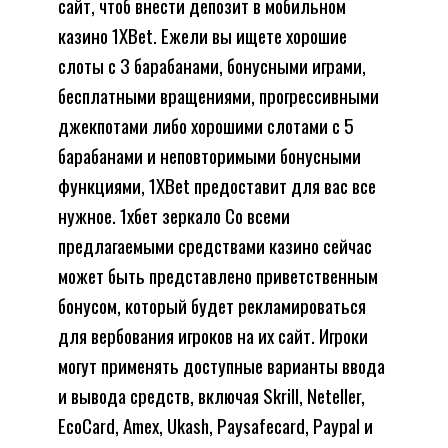
сайт, чтоб внести депозит в мобильном
казино 1XBet. Ежели вы ищете хорошие
слоты с 3 барабанами, бонусными играми,
бесплатными вращениями, прогрессивными
джекпотами либо хорошими слотами с 5
барабанами и неповторимыми бонусными
функциями, 1XBet предоставит для вас все
нужное. 1хбет зеркало Со всеми
предлагаемыми средствами казино сейчас
может быть представлено приветственным
бонусом, который будет рекламироваться
для вербования игроков на их сайт. Игроки
могут применять доступные варианты ввода
и вывода средств, включая Skrill, Neteller,
EcoCard, Amex, Ukash, Paysafecard, Paypal и