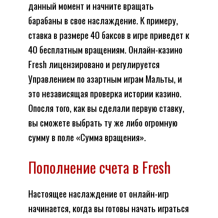
данный момент и начните вращать
барабаны в свое наслаждение. К примеру,
ставка в размере 40 баксов в игре приведет к
40 бесплатным вращениям. Онлайн-казино
Fresh лицензировано и регулируется
Управлением по азартным играм Мальты, и
это независящая проверка истории казино.
Опосля того, как вы сделали первую ставку,
вы сможете выбрать ту же либо огромную
сумму в поле «Сумма вращения».
Пополнение счета в Fresh
Настоящее наслаждение от онлайн-игр
начинается, когда вы готовы начать играться