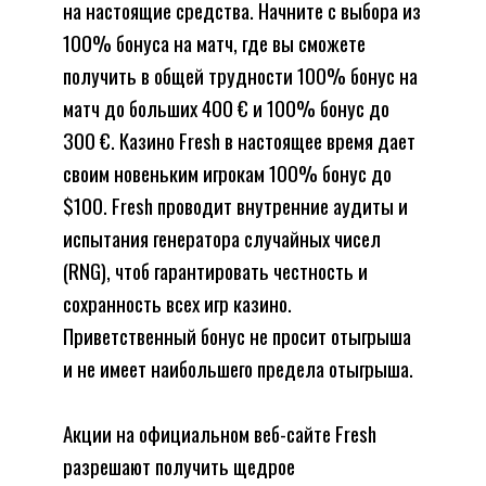
на настоящие средства. Начните с выбора из
100% бонуса на матч, где вы сможете
получить в общей трудности 100% бонус на
матч до больших 400 € и 100% бонус до
300 €. Казино Fresh в настоящее время дает
своим новеньким игрокам 100% бонус до
$100. Fresh проводит внутренние аудиты и
испытания генератора случайных чисел
(RNG), чтоб гарантировать честность и
сохранность всех игр казино.
Приветственный бонус не просит отыгрыша
и не имеет наибольшего предела отыгрыша.
Акции на официальном веб-сайте Fresh
разрешают получить щедрое