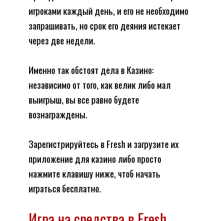
игроками каждый день, и его не необходимо
запрашивать, но срок его деяния истекает
через две недели.
Именно так обстоят дела в Казино:
независимо от того, как велик либо мал
выигрыш, вы все равно будете
вознаграждены.
Зарегистрируйтесь в Fresh и загрузите их
приложение для казино либо просто
нажмите клавишу ниже, чтоб начать
играться бесплатно.
Игра на средства в Fresh