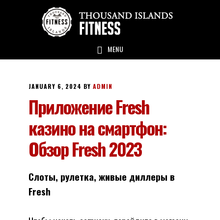
Skip
Skip
Skip
to
to
to
main
primary
footer
MENU
content
sidebar
JANUARY 6, 2024
BY
ADMIN
Приложение Fresh
казино на смартфон:
Обзор Fresh 2023
Слоты, рулетка, живые диллеры в
Fresh