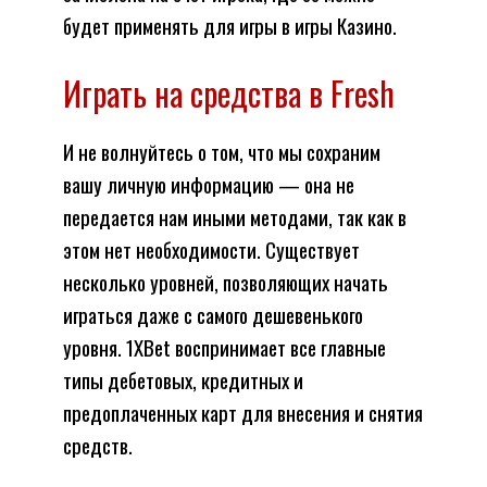
будет применять для игры в игры Казино.
Играть на средства в Fresh
И не волнуйтесь о том, что мы сохраним
вашу личную информацию — она не
передается нам иными методами, так как в
этом нет необходимости. Существует
несколько уровней, позволяющих начать
играться даже с самого дешевенького
уровня. 1XBet воспринимает все главные
типы дебетовых, кредитных и
предоплаченных карт для внесения и снятия
средств.