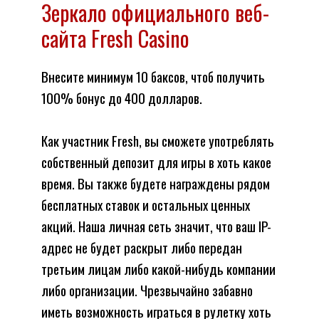
Зеркало официального веб-
сайта Fresh Casino
Внесите минимум 10 баксов, чтоб получить
100% бонус до 400 долларов.
Как участник Fresh, вы сможете употреблять
собственный депозит для игры в хоть какое
время. Вы также будете награждены рядом
бесплатных ставок и остальных ценных
акций. Наша личная сеть значит, что ваш IP-
адрес не будет раскрыт либо передан
третьим лицам либо какой-нибудь компании
либо организации. Чрезвычайно забавно
иметь возможность играться в рулетку хоть