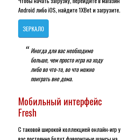
Чтобы начать загрузку, перейдите в магазин
Android либо iOS, найдите 1XBet и загрузите.
ЗЕРКАЛО
Иногда для вас необходимо
больше, чем просто игра на ходу
либо во что-то, во что можно
поиграть вне дома.
Мобильный интерфейс
Fresh
С таковой широкой коллекцией онлайн-игр у
вас постоянно будут фаворитные шансы на