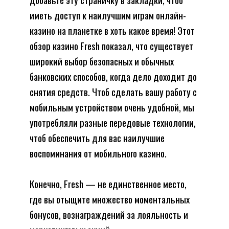
иметь доступ к наилучшим играм онлайн-
казино на планетке в хоть какое время! Этот
обзор казино Fresh показал, что существует
широкий выбор безопасных и обычных
банковских способов, когда дело доходит до
снятия средств. Чтоб сделать вашу работу с
мобильным устройством очень удобной, мы
употребляли разные передовые технологии,
чтоб обеспечить для вас наилучшие
воспоминания от мобильного казино.
Конечно, Fresh — не единственное место,
где вы отыщите множество моментальных
бонусов, вознаграждений за лояльность и