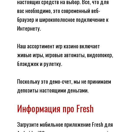
настоящих средств на выбор. Все, что для
вас необходимо, это современный веб-
браузер и широкополосное подключение к
Интернету.
Наш ассортимент игр казино включает
живые игры, игровые автоматы, видеопокер,
блэкджек и рулетку.
Поскольку это демо-счет, мы не принимаем
депозиты настоящими деньгами.
Информация про Fresh
Загрузите мобильное приложение Fresh для