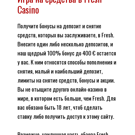
Casino
Получите бонусы на депозит и снятие
средств, которых вы заслуживаете, в Fresh.
Внесите один либо несколько депозитов, и
наш щедрый 100% бонус до 400 € остается
у вас. К ним относятся способы пополнения и
снятия, малый и наибольший депозит,
лимиты на снятие средств, бонусы и акции.
Вы не отыщите другого онлайн-казино в
мире, в котором есть больше, чем Fresh. Для
вас обязано быть 18 лет, чтоб сделать
ставку либо получить доступ к этому сайту.
Возможно, наилучшая часть обзора Fresh