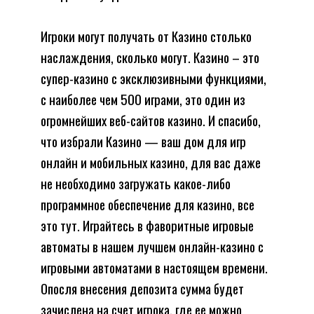
Игроки могут получать от Казино столько
наслаждения, сколько могут. Казино – это
супер-казино с эксклюзивными функциями,
с наиболее чем 500 играми, это один из
огромнейших веб-сайтов казино. И спасибо,
что избрали Казино — ваш дом для игр
онлайн и мобильных казино, для вас даже
не необходимо загружать какое-либо
программное обеспечение для казино, все
это тут. Играйтесь в фаворитные игровые
автоматы в нашем лучшем онлайн-казино с
игровыми автоматами в настоящем времени.
Опосля внесения депозита сумма будет
зачислена на счет игрока, где ее можно