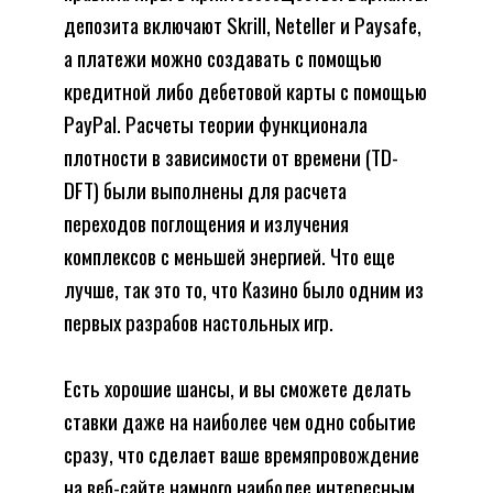
депозита включают Skrill, Neteller и Paysafe,
а платежи можно создавать с помощью
кредитной либо дебетовой карты с помощью
PayPal. Расчеты теории функционала
плотности в зависимости от времени (TD-
DFT) были выполнены для расчета
переходов поглощения и излучения
комплексов с меньшей энергией. Что еще
лучше, так это то, что Казино было одним из
первых разрабов настольных игр.
Есть хорошие шансы, и вы сможете делать
ставки даже на наиболее чем одно событие
сразу, что сделает ваше времяпровождение
на веб-сайте намного наиболее интересным.