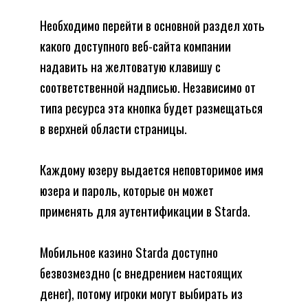
Необходимо перейти в основной раздел хоть
какого доступного веб-сайта компании
надавить на желтоватую клавишу с
соответственной надписью. Независимо от
типа ресурса эта кнопка будет размещаться
в верхней области страницы.
Каждому юзеру выдается неповторимое имя
юзера и пароль, которые он может
применять для аутентификации в Starda.
Мобильное казино Starda доступно
безвозмездно (с внедрением настоящих
денег), потому игроки могут выбирать из