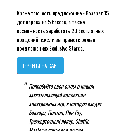
Кроме того, есть предложение «Возврат 15
долларов» на 5 баксов, а также
возможность заработать 20 бесплатных
вращений, ежели вы примете роль в
предложениях Exclusive Starda.
ПЕРЕЙТИ НА САЙТ
Попробуйте свои силы в нашей
захватывающей коллекции
электронных игр, в которую входят
Баккара, Понтон, Пай Гоу,
Трехкарточный покер, Shuffle
Master и почти все другие.