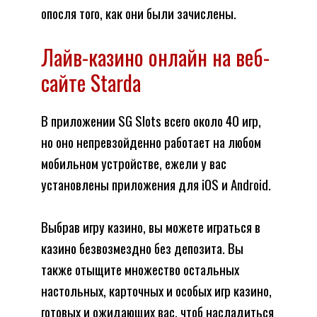
опосля того, как они были зачислены.
Лайв-казино онлайн на веб-
сайте Starda
В приложении SG Slots всего около 40 игр,
но оно непревзойденно работает на любом
мобильном устройстве, ежели у вас
установлены приложения для iOS и Android.
Выбрав игру казино, вы можете играться в
казино безвозмездно без депозита. Вы
также отыщите множество остальных
настольных, карточных и особых игр казино,
готовых и ожидающих вас, чтоб насладиться