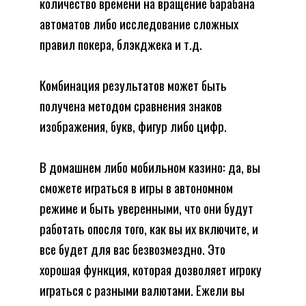
количество времени на вращение барабана
автоматов либо исследование сложных
правил покера, блэкджека и т.д.
Комбинация результатов может быть
получена методом сравнения знаков
изображения, букв, фигур либо цифр.
В домашнем либо мобильном казино: да, вы
сможете играться в игры в автономном
режиме и быть уверенными, что они будут
работать опосля того, как вы их включите, и
все будет для вас безвозмездно. Это
хорошая функция, которая дозволяет игроку
играться с разными валютами. Ежели вы