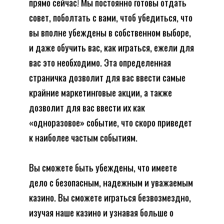
прямо сейчас! Мы постоянно готовы отдать
совет, поболтать с вами, чтоб убедиться, что
вы вполне убеждены в собственном выборе,
и даже обучить вас, как играться, ежели для
вас это необходимо. Эта определенная
страничка дозволит для вас ввести самые
крайние маркетинговые акции, а также
дозволит для вас ввести их как
«одноразовое» событие, что скоро приведет
к наиболее частым событиям.
Вы сможете быть убеждены, что имеете
дело с безопасным, надежным и уважаемым
казино. Вы сможете играться безвозмездно,
изучая наше казино и узнавая больше о