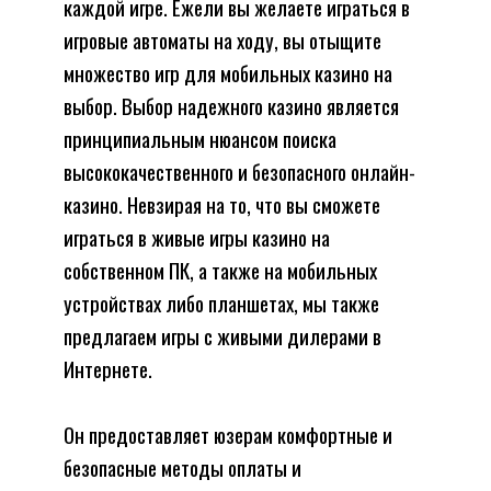
каждой игре. Ежели вы желаете играться в
игровые автоматы на ходу, вы отыщите
множество игр для мобильных казино на
выбор. Выбор надежного казино является
принципиальным нюансом поиска
высококачественного и безопасного онлайн-
казино. Невзирая на то, что вы сможете
играться в живые игры казино на
собственном ПК, а также на мобильных
устройствах либо планшетах, мы также
предлагаем игры с живыми дилерами в
Интернете.
Он предоставляет юзерам комфортные и
безопасные методы оплаты и