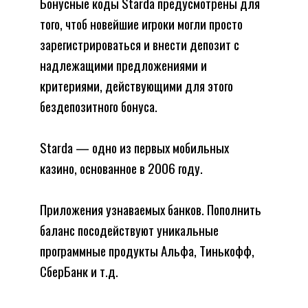
Бонусные коды Starda предусмотрены для
того, чтоб новейшие игроки могли просто
зарегистрироваться и внести депозит с
надлежащими предложениями и
критериями, действующими для этого
бездепозитного бонуса.
Starda — одно из первых мобильных
казино, основанное в 2006 году.
Приложения узнаваемых банков. Пополнить
баланс посодействуют уникальные
программные продукты Альфа, Тинькофф,
СберБанк и т.д.