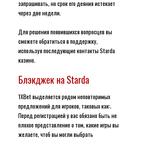
запрашивать, но срок его деяния истекает
через две недели.
Для решения появившихся вопросцев вы
сможете обратиться в поддержку,
используя последующие контакты Starda
казино.
Блэкджек на Starda
1XBet выделяется рядом неповторимых
предложений для игроков, таковых как:.
Перед регистрацией у вас обязано быть не
плохое представление о том, какие игры вы
желаете, чтоб вы могли выбрать