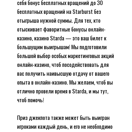
себя бонус бесплатных вращений до 30
бесплатных вращений на Starburst без
отыгрыша нужной суммы. Для тех, кто
отыскивает фаворитные бонусы онлайн-
казино, казино Starda — это ваш билет к
большущим выигрышам! Мы подготовили
большой выбор особых маркетинговых акций
онлайн-казино, чтоб посодействовать для
вас получить наивысшую отдачу от вашего
опыта в онлайн-казино. Мы желаем, чтоб вы
отлично провели время в Starda, и мы тут,
чтоб помочь!
Приз джекпота также может быть выигран
игроками каждый день, и его не необходимо