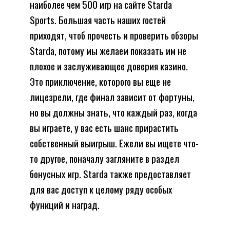
наиболее чем 500 игр на сайте Starda
Sports. Большая часть наших гостей
приходят, чтоб прочесть и проверить обзоры
Starda, потому мы желаем показать им не
плохое и заслуживающее доверия казино.
Это приключение, которого вы еще не
лицезрели, где финал зависит от фортуны,
но вы должны знать, что каждый раз, когда
вы играете, у вас есть шанс прирастить
собственный выигрыш. Ежели вы ищете что-
то другое, поначалу загляните в раздел
бонусных игр. Starda также предоставляет
для вас доступ к целому ряду особых
функций и наград.