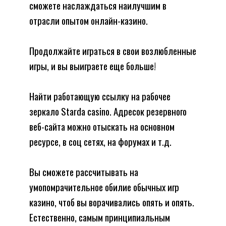
сможете наслаждаться наилучшим в
отрасли опытом онлайн-казино.
Продолжайте играться в свои возлюбленные
игры, и вы выиграете еще больше!
Найти работающую ссылку на рабочее
зеркало Starda casino. Адресок резервного
веб-сайта можно отыскать на основном
ресурсе, в соц сетях, на форумах и т.д.
Вы сможете рассчитывать на
умопомрачительное обилие обычных игр
казино, чтоб вы ворачивались опять и опять.
Естественно, самым принципиальным