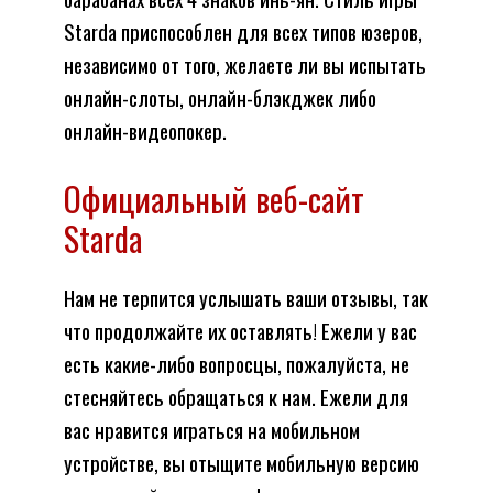
Starda приспособлен для всех типов юзеров,
независимо от того, желаете ли вы испытать
онлайн-слоты, онлайн-блэкджек либо
онлайн-видеопокер.
Официальный веб-сайт
Starda
Нам не терпится услышать ваши отзывы, так
что продолжайте их оставлять! Ежели у вас
есть какие-либо вопросцы, пожалуйста, не
стесняйтесь обращаться к нам. Ежели для
вас нравится играться на мобильном
устройстве, вы отыщите мобильную версию