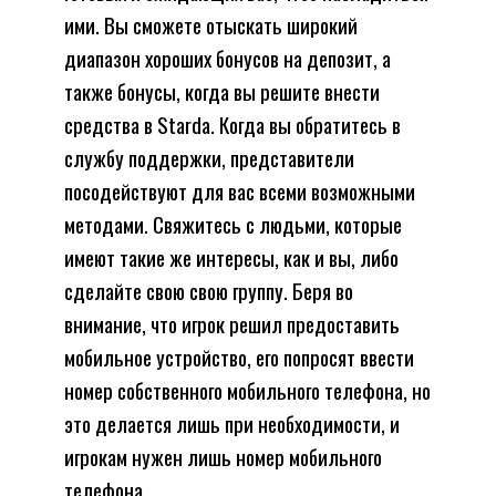
ими. Вы сможете отыскать широкий
диапазон хороших бонусов на депозит, а
также бонусы, когда вы решите внести
средства в Starda. Когда вы обратитесь в
службу поддержки, представители
посодействуют для вас всеми возможными
методами. Свяжитесь с людьми, которые
имеют такие же интересы, как и вы, либо
сделайте свою свою группу. Беря во
внимание, что игрок решил предоставить
мобильное устройство, его попросят ввести
номер собственного мобильного телефона, но
это делается лишь при необходимости, и
игрокам нужен лишь номер мобильного
телефона.