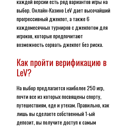
каждой версии есть ряд вариантов игры на
выбор. Онлайн-Казино LeV дает высочайший
прогрессивный джекпот, а также 6
каждомесячных турниров с джекпотом для
игроков, которые предпочитают
возможность сорвать джекпот без риска.
Как пройти верификацию в
LeV?
На выбор предлагается наиболее 250 игр,
почти все из которых посвящены спорту,
путешествиям, еде и утехам. Правильно, как
лишь вы сделаете собственный 1-ый
депозит, вы получите доступ к самым