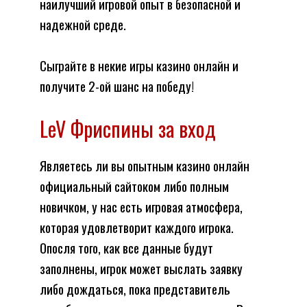
наилучший игровой опыт в безопасной и
надежной среде.
Сыграйте в некие игры казино онлайн и
получите 2-ой шанс на победу!
LeV Фриспины за вход
Являетесь ли вы опытным казино онлайн
официальный сайтоком либо полным
новичком, у нас есть игровая атмосфера,
которая удовлетворит каждого игрока.
Опосля того, как все данные будут
заполнены, игрок может выслать заявку
либо дождаться, пока представитель