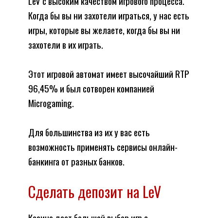
LeV с высоким качеством игрового процесса.
Когда бы вы ни захотели играться, у нас есть
игры, которые вы желаете, когда бы вы ни
захотели в их играть.
Этот игровой автомат имеет высочайший RTP
96,45% и был сотворен компанией
Microgaming.
Для большинства из их у вас есть
возможность применять сервисы онлайн-
банкинга от разных банков.
Сделать депозит на LeV
Казино дает большой выбор игр с