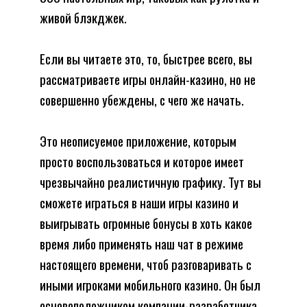
живой блэкджек.
Если вы читаете это, то, быстрее всего, вы
рассматриваете игры онлайн-казино, но не
совершенно убеждены, с чего же начать.
Это неописуемое приложение, которым
просто воспользоваться и которое имеет
чрезвычайно реалистичную графику. Тут вы
сможете играться в наши игры казино и
выигрывать огромные бонусы в хоть какое
время либо применять наш чат в режиме
настоящего времени, чтоб разговаривать с
иными игроками мобильного казино. Он был
основоположником компании-разработчика