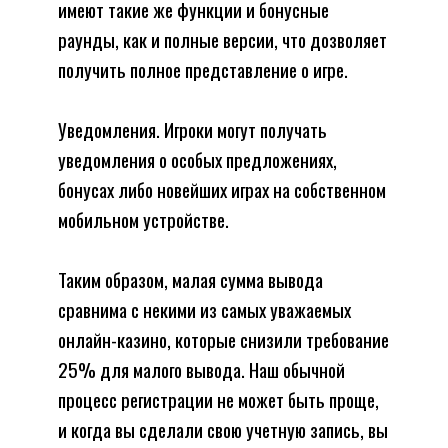
имеют такие же функции и бонусные
раунды, как и полные версии, что дозволяет
получить полное представление о игре.
Уведомления. Игроки могут получать
уведомления о особых предложениях,
бонусах либо новейших играх на собственном
мобильном устройстве.
Таким образом, малая сумма вывода
сравнима с некими из самых уважаемых
онлайн-казино, которые снизили требование
25% для малого вывода. Наш обычной
процесс регистрации не может быть проще,
и когда вы сделали свою учетную запись, вы