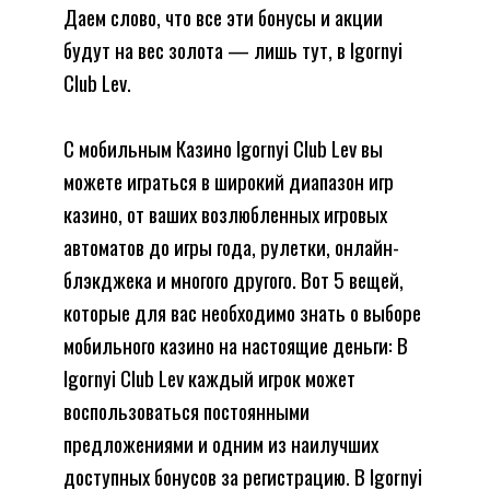
Даем слово, что все эти бонусы и акции
будут на вес золота — лишь тут, в Igornyi
Club Lev.
С мобильным Казино Igornyi Club Lev вы
можете играться в широкий диапазон игр
казино, от ваших возлюбленных игровых
автоматов до игры года, рулетки, онлайн-
блэкджека и многого другого. Вот 5 вещей,
которые для вас необходимо знать о выборе
мобильного казино на настоящие деньги: В
Igornyi Club Lev каждый игрок может
воспользоваться постоянными
предложениями и одним из наилучших
доступных бонусов за регистрацию. В Igornyi