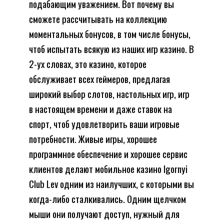
подабающим уважением. Вот почему вы
сможете рассчитывать на коллекцию
моментальных бонусов, в том числе бонусы,
чтоб испытать всякую из наших игр казино. В
2-ух словах, это казино, которое
обслуживает всех геймеров, предлагая
широкий выбор слотов, настольных игр, игр
в настоящем времени и даже ставок на
спорт, чтоб удовлетворить ваши игровые
потребности. Живые игры, хорошее
программное обеспечение и хорошее сервис
клиентов делают мобильное казино Igornyi
Club Lev одним из наилучших, с которыми вы
когда-либо сталкивались. Одним щелчком
мыши они получают доступ, нужный для