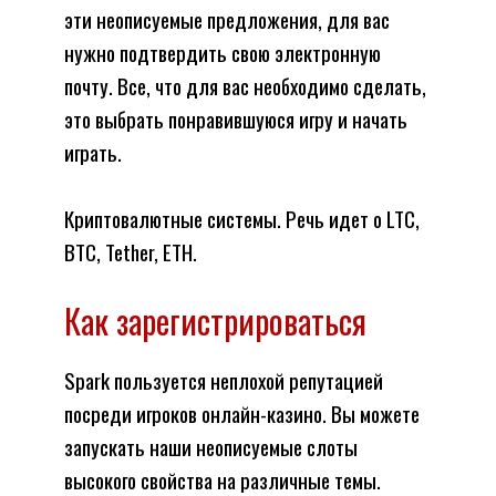
эти неописуемые предложения, для вас
нужно подтвердить свою электронную
почту. Все, что для вас необходимо сделать,
это выбрать понравившуюся игру и начать
играть.
Криптовалютные системы. Речь идет о LTC,
BTC, Tether, ETH.
Как зарегистрироваться
Spark пользуется неплохой репутацией
посреди игроков онлайн-казино. Вы можете
запускать наши неописуемые слоты
высокого свойства на различные темы.