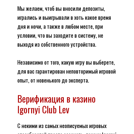
Мы желаем, чтоб вы вносили депозиты,
игрались и выигрывали в хоть какое время
дня и ночи, а также в любом месте, при
условии, что вы заходите в систему, не
выходя из собственного устройства.
Независимо от того, какую игру вы выберете,
для вас гарантирован неповторимый игровой
опыт, от новенького до эксперта.
Верификация в казино
Igornyi Club Lev
С некими из самых неописуемых игровых