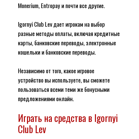
Monerium, Entropay и почти все другие.
Igornyi Club Lev дает игрокам на выбор
разные методы оплаты, включая кредитные
карты, банковские переводы, электронные
кошельки и банковские переводы.
Независимо от того, какое игровое
устройство вы используете, вы сможете
пользоваться всеми теми же бонусными
предложениями онлайн.
Играть на средства в Igornyi
Club Lev