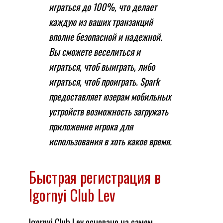
играться до 100%, что делает
каждую из ваших транзакций
вполне безопасной и надежной.
Вы сможете веселиться и
играться, чтоб выиграть, либо
играться, чтоб проиграть. Spark
предоставляет юзерам мобильных
устройств возможность загружать
приложение игрока для
использования в хоть какое время.
Быстрая регистрация в
Igornyi Club Lev
Igornyi Club Lev основано на самом