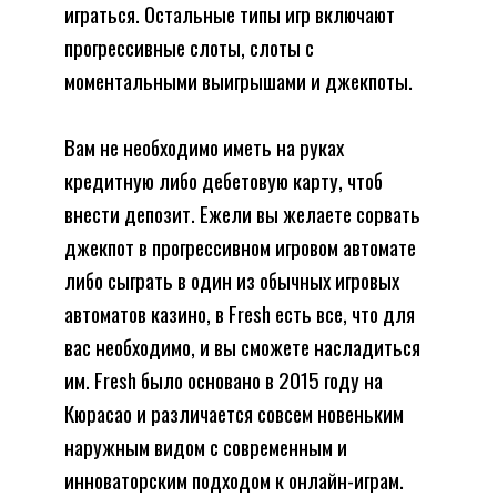
играться. Остальные типы игр включают
прогрессивные слоты, слоты с
моментальными выигрышами и джекпоты.
Вам не необходимо иметь на руках
кредитную либо дебетовую карту, чтоб
внести депозит. Ежели вы желаете сорвать
джекпот в прогрессивном игровом автомате
либо сыграть в один из обычных игровых
автоматов казино, в Fresh есть все, что для
вас необходимо, и вы сможете насладиться
им. Fresh было основано в 2015 году на
Кюрасао и различается совсем новеньким
наружным видом с современным и
инноваторским подходом к онлайн-играм.