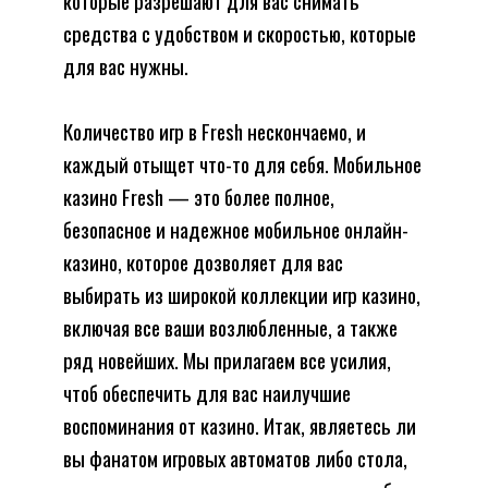
средства с удобством и скоростью, которые
для вас нужны.
Количество игр в Fresh нескончаемо, и
каждый отыщет что-то для себя. Мобильное
казино Fresh — это более полное,
безопасное и надежное мобильное онлайн-
казино, которое дозволяет для вас
выбирать из широкой коллекции игр казино,
включая все ваши возлюбленные, а также
ряд новейших. Мы прилагаем все усилия,
чтоб обеспечить для вас наилучшие
воспоминания от казино. Итак, являетесь ли
вы фанатом игровых автоматов либо стола,