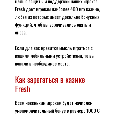
целью защиты и поддержки наших игроков.
Fresh дает игрокам наиболее 400 игр казино,
любая из которых имеет довольно бонусных
функций, чтоб вы ворачивались опять и
снова.
Если для вас нравится мысль играться с
вашими мобильными устройствами, то вы
попали в необходимое место.
Как зарегаться в казике
Fresh
Всем новеньким игрокам будет начислен
умопомрачительный бонус в размере 1000 €