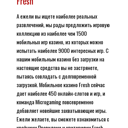
Fresh
А ежели вы ищете наиболее реальных
развлечений, мы рады предложить игровую
коллекцию из наиболее чем 1500
мобильных игр казино, из которых можно
испытать наиболее 9000 интересных игр. С
нашим мобильным казино без загрузки на
настоящие средства вы не застрянете,
пытаясь совладать с долговременной
загрузкой. Мобильное казино Fresh сейчас
дает наиболее 450 онлайн-слотов и игр, и
команда Microgaming повсевременно
добавляет новейшие захватывающие игры.
Ежели желаете, вы сможете ознакомиться с
крайними Правилами и критериями Fresh,