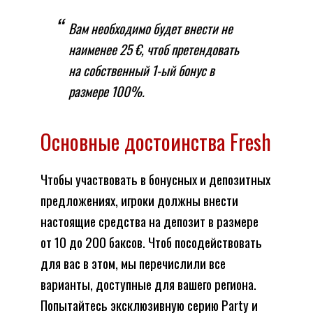
Вам необходимо будет внести не
наименее 25 €, чтоб претендовать
на собственный 1-ый бонус в
размере 100%.
Основные достоинства Fresh
Чтобы участвовать в бонусных и депозитных
предложениях, игроки должны внести
настоящие средства на депозит в размере
от 10 до 200 баксов. Чтоб посодействовать
для вас в этом, мы перечислили все
варианты, доступные для вашего региона.
Попытайтесь эксклюзивную серию Party и