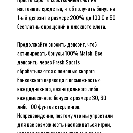
настоящие средства, чтоб получить бонус на
1-ый депозит в размере 200% до 100 € и 50
бесплатных вращений в джекпоте слота.
Продолжайте вносить депозит, чтоб
активировать бонусы 100% Match. Все
депозиты через Fresh Sports
обрабатываются с помощью скорого
банковского перевода с возможностью
каждодневного, еженедельного либо
каждомесячного бонуса в размере 30, 60
либо 100 фунтов стерлингов.
Непревзойденно, поэтому что мы упростили
для вас возможность наслаждаться игрой,
которая подступает конкретно для вас.