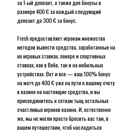
за 1-ый депозит, а также доп бонусы в
размере 400 € за каждый следующий
депозит до 300 € за бонус.
Fresh предоставляет игрокам множество
методов вывести средства, заработанные на
их игровых ставках, покере и спортивных
ставках, как в Вебе, так и на мобильных
устройствах. Вот и все — ваш 100% бонус
на матч до 400 € уже на пути к вашему счету
в казино на настоящие средства, и вы
присоединитесь к соткам тыщ остальных
счастливых игроков казино. И, естественно
же, мы не могли просто бросить вас там, в
вашем путешествии, чтоб насладиться