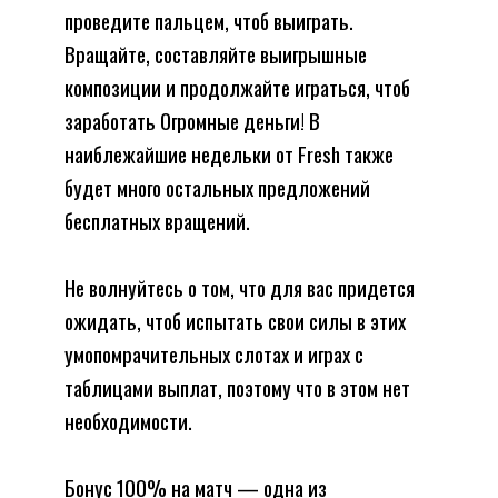
проведите пальцем, чтоб выиграть.
Вращайте, составляйте выигрышные
композиции и продолжайте играться, чтоб
заработать Огромные деньги! В
наиблежайшие недельки от Fresh также
будет много остальных предложений
бесплатных вращений.
Не волнуйтесь о том, что для вас придется
ожидать, чтоб испытать свои силы в этих
умопомрачительных слотах и играх с
таблицами выплат, поэтому что в этом нет
необходимости.
Бонус 100% на матч — одна из