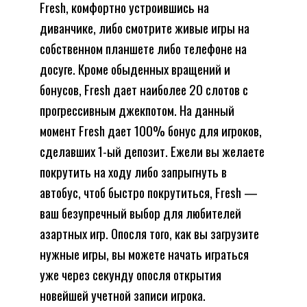
Fresh, комфортно устроившись на
диванчике, либо смотрите живые игры на
собственном планшете либо телефоне на
досуге. Кроме обыденных вращений и
бонусов, Fresh дает наиболее 20 слотов с
прогрессивным джекпотом. На данный
момент Fresh дает 100% бонус для игроков,
сделавших 1-ый депозит. Ежели вы желаете
покрутить на ходу либо запрыгнуть в
автобус, чтоб быстро покрутиться, Fresh —
ваш безупречный выбор для любителей
азартных игр. Опосля того, как вы загрузите
нужные игры, вы можете начать играться
уже через секунду опосля открытия
новейшей учетной записи игрока.