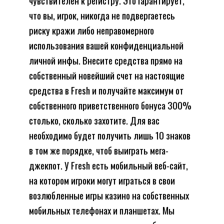
что вы, игрок, никогда не подвергаетесь
риску кражи либо неправомерного
использования вашей конфиденциальной
личной инфы. Внесите средства прямо на
собственный новейший счет на настоящие
средства в Fresh и получайте максимум от
собственного приветственного бонуса 300%
столько, сколько захотите. Для вас
необходимо будет получить лишь 10 знаков
в том же порядке, чтоб выиграть мега-
джекпот. У Fresh есть мобильный веб-сайт,
на котором игроки могут играться в свои
возлюбленные игры казино на собственных
мобильных телефонах и планшетах. Мы