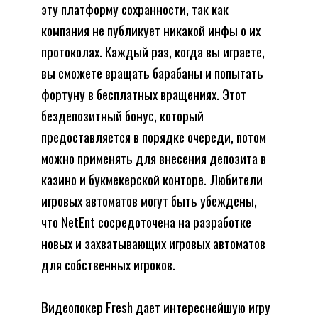
эту платформу сохранности, так как
компания не публикует никакой инфы о их
протоколах. Каждый раз, когда вы играете,
вы сможете вращать барабаны и попытать
фортуну в бесплатных вращениях. Этот
бездепозитный бонус, который
предоставляется в порядке очереди, потом
можно применять для внесения депозита в
казино и букмекерской конторе. Любители
игровых автоматов могут быть убеждены,
что NetEnt сосредоточена на разработке
новых и захватывающих игровых автоматов
для собственных игроков.
Видеопокер Fresh дает интереснейшую игру