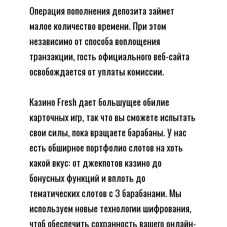
Операция пополнения депозита займет
малое количество времени. При этом
независимо от способа воплощения
транзакции, гость официального веб-сайта
освобождается от уплаты комиссии.
Казино Fresh дает большущее обилие
карточных игр, так что вы сможете испытать
свои силы, пока вращаете барабаны. У нас
есть обширное портфолио слотов на хоть
какой вкус: от джекпотов казино до
бонусных функций и вплоть до
тематических слотов с 3 барабанами. Мы
используем новые технологии шифрования,
чтоб обеспечить сохранность вашего онлайн-