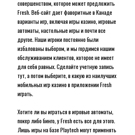
совершенством, которое может предложить
Fresh. Веб-сайт дает фаворитные в Канаде
варианты игр, включая игры казино, игровые
автоматы, настольные игры и почти все
другое. Наши игроки постоянно были
избалованы выбором, и мы гордимся нашим
обслуживанием клиентов, которое не имеет
для себя равных. Сделайте учетную запись
тут, а потом выберите, в какую из наилучших
мобильных игр казино в приложении Fresh
играть.
Хотите ли вы играться в игровые автоматы,
покер либо бинго, у Fresh есть все для этого.
Лишь игры на базе Playtech могут применять