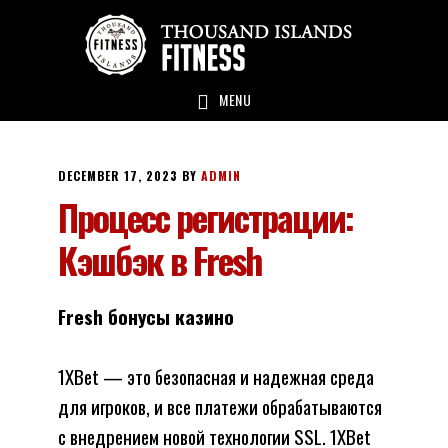
Skip
Skip
Skip
to
to
to
main
primary
footer
MENU
content
sidebar
DECEMBER 17, 2023
BY
ADMIN
Процесс регистрации:
Кэшбэк в Fresh
Fresh бонусы казино
1XBet — это безопасная и надежная среда
для игроков, и все платежи обрабатываются
с внедрением новой технологии SSL. 1XBet