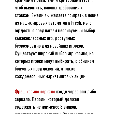
чтоб выяснить, каковы требования к
ставкам. Ежели вы желаете поиграть в некие
из наших игровых автоматов в Fresh, мы с
гордостью предлагаем неописуемый выбор
высококлассных игр, доступных
безвозмездно для новейших игроков.
Существует широкий выбор игр казино, из
которых игроки могут выбирать, с обилием
бонусных предложений, а также
каждомесячных маркетинговых акций.
Фреш казино зеркало
входи через впн либо
зеркало. Пароль, который должен
содержать не наименее 8 знаков,
чувствителен к регистру. Это гарантирует,