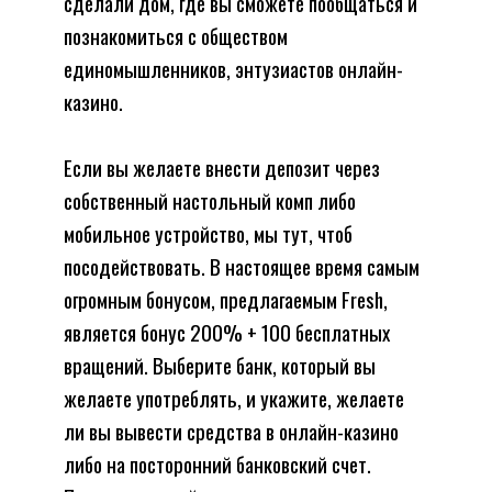
сделали дом, где вы сможете пообщаться и
познакомиться с обществом
единомышленников, энтузиастов онлайн-
казино.
Если вы желаете внести депозит через
собственный настольный комп либо
мобильное устройство, мы тут, чтоб
посодействовать. В настоящее время самым
огромным бонусом, предлагаемым Fresh,
является бонус 200% + 100 бесплатных
вращений. Выберите банк, который вы
желаете употреблять, и укажите, желаете
ли вы вывести средства в онлайн-казино
либо на посторонний банковский счет.