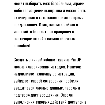
может выбирать меж барабанами, играми
либо вариациями выигрыша и может быть
активирован в хоть какое время во время
предложения. Итак, начните сейчас и
испытайте бесплатные вращения в
настоящем онлайн-казино обычным
способом!.
Создать личный кабинет казино Pin UP
можно классическим методом. Новичок
надавливает клавишу регистрации,
выбирает способ сотворения профиля,
вводит свои личные данные, пароль и
подтверждает все деяния. Опосля
выполнения таковых действий доступен в