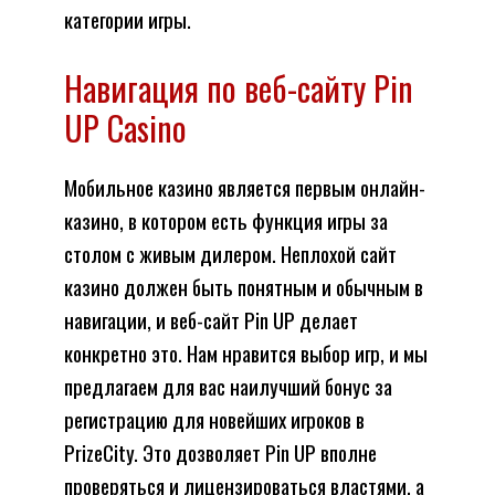
категории игры.
Навигация по веб-сайту Pin
UP Casino
Мобильное казино является первым онлайн-
казино, в котором есть функция игры за
столом с живым дилером. Неплохой сайт
казино должен быть понятным и обычным в
навигации, и веб-сайт Pin UP делает
конкретно это. Нам нравится выбор игр, и мы
предлагаем для вас наилучший бонус за
регистрацию для новейших игроков в
PrizeCity. Это дозволяет Pin UP вполне
проверяться и лицензироваться властями, а