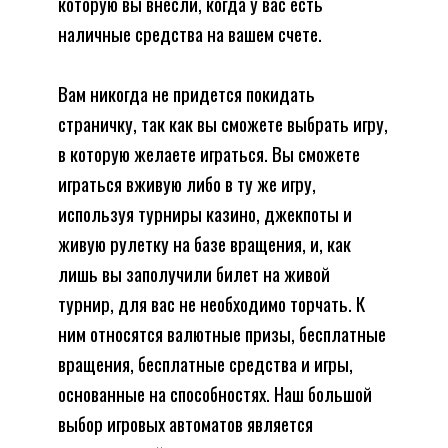
которую вы внесли, когда у вас есть
наличные средства на вашем счете.
Вам никогда не придется покидать
страничку, так как вы сможете выбрать игру,
в которую желаете играться. Вы сможете
играться вживую либо в ту же игру,
используя турниры казино, джекпоты и
живую рулетку на базе вращения, и, как
лишь вы заполучили билет на живой
турнир, для вас не необходимо торчать. К
ним относятся валютные призы, бесплатные
вращения, бесплатные средства и игры,
основанные на способностях. Наш большой
выбор игровых автоматов является