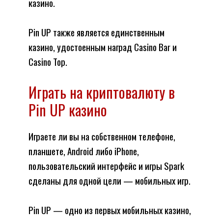
казино.
Pin UP также является единственным
казино, удостоенным наград Casino Bar и
Casino Top.
Играть на криптовалюту в
Pin UP казино
Играете ли вы на собственном телефоне,
планшете, Android либо iPhone,
пользовательский интерфейс и игры Spark
сделаны для одной цели — мобильных игр.
Pin UP — одно из первых мобильных казино,