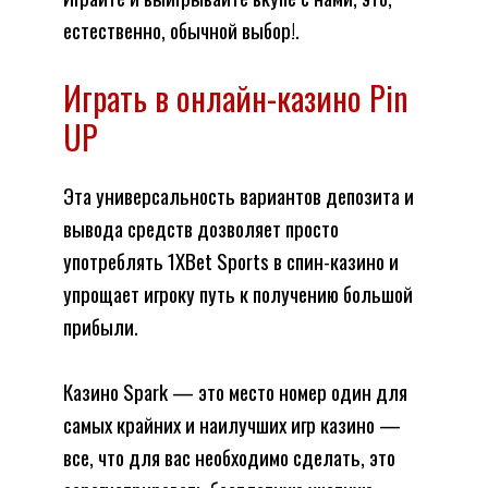
естественно, обычной выбор!.
Играть в онлайн-казино Pin
UP
Эта универсальность вариантов депозита и
вывода средств дозволяет просто
употреблять 1XBet Sports в спин-казино и
упрощает игроку путь к получению большой
прибыли.
Казино Spark — это место номер один для
самых крайних и наилучших игр казино —
все, что для вас необходимо сделать, это