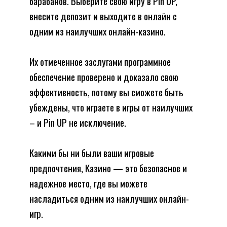
барабанов. Выберите свою игру в Pin UP,
внесите депозит и выходите в онлайн с
одним из наилучших онлайн-казино.
Их отмеченное заслугами программное
обеспечение проверено и доказало свою
эффективность, потому вы сможете быть
убеждены, что играете в игры от наилучших
– и Pin UP не исключение.
Какими бы ни были ваши игровые
предпочтения, Казино — это безопасное и
надежное место, где вы можете
насладиться одним из наилучших онлайн-
игр.