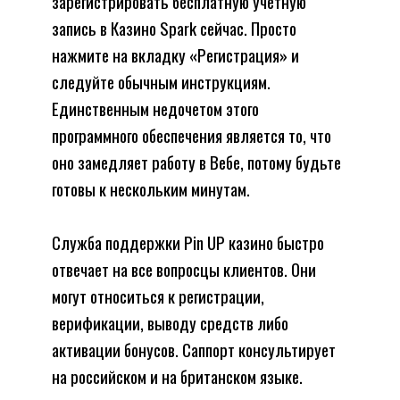
зарегистрировать бесплатную учетную
запись в Казино Spark сейчас. Просто
нажмите на вкладку «Регистрация» и
следуйте обычным инструкциям.
Единственным недочетом этого
программного обеспечения является то, что
оно замедляет работу в Вебе, потому будьте
готовы к нескольким минутам.
Служба поддержки Pin UP казино быстро
отвечает на все вопросцы клиентов. Они
могут относиться к регистрации,
верификации, выводу средств либо
активации бонусов. Саппорт консультирует
на российском и на британском языке.