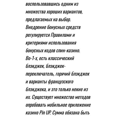
воспользовавшись одним из
множества хороших вариантов,
предлагаемых на выбор.
Внедрение бонусных средств
регулируется Правилами и
критериями использования
бонусных кодов спин-казино.
Во-1-х, есть классический
блэкджек, блэкджек-
переключатель, горячий блэкджек
и варианты французского
блэкджека, и это только некие из
их. Существует множество методов
опробовать мобильное приложение
казино Pin UP. Сумма обязана быть