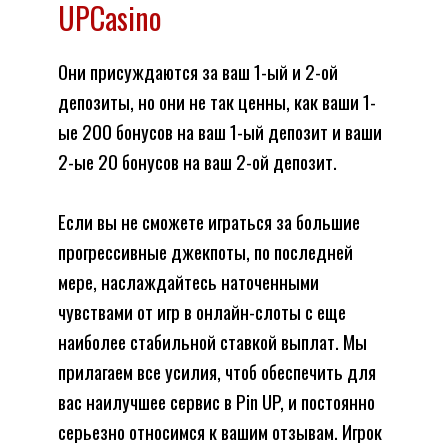
UPCasino
Они присуждаются за ваш 1-ый и 2-ой
депозиты, но они не так ценны, как ваши 1-
ые 200 бонусов на ваш 1-ый депозит и ваши
2-ые 20 бонусов на ваш 2-ой депозит.
Если вы не сможете играться за большие
прогрессивные джекпоты, по последней
мере, наслаждайтесь наточенными
чувствами от игр в онлайн-слоты с еще
наиболее стабильной ставкой выплат. Мы
прилагаем все усилия, чтоб обеспечить для
вас наилучшее сервис в Pin UP, и постоянно
серьезно относимся к вашим отзывам. Игрок