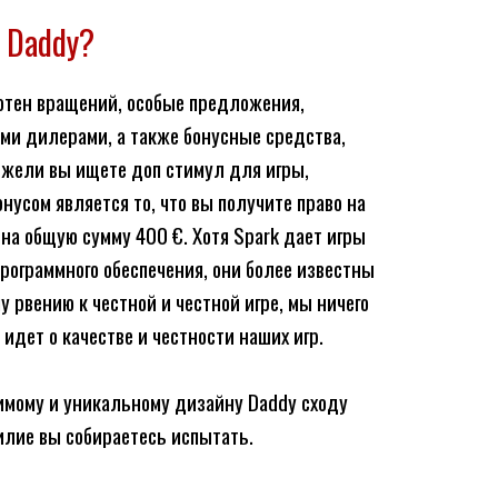
 Daddy?
отен вращений, особые предложения,
ми дилерами, а также бонусные средства,
 Ежели вы ищете доп стимул для игры,
нусом является то, что вы получите право на
на общую сумму 400 €. Хотя Spark дает игры
рограммного обеспечения, они более известны
у рвению к честной и честной игре, мы ничего
 идет о качестве и честности наших игр.
имому и уникальному дизайну Daddy сходу
илие вы собираетесь испытать.