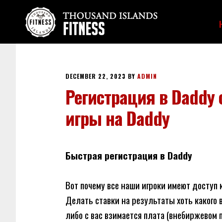
Skip
Skip
Skip
to
to
to
main
primary
footer
content
sidebar
DECEMBER 22, 2023
BY
ADMIN
Регистрация в Daddy 
игры на Daddy
Быстрая регистрация в Daddy
Вот почему все наши игроки имеют доступ 
Делать ставки на результаты хоть какого 
либо с вас взимается плата (внебиржевом 