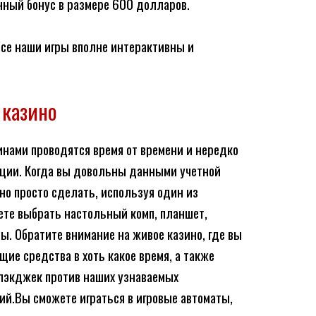
енный бонус в размере 600 долларов.
 все наши игры вполне интерактивны и
 казино
нами проводятся время от времени и нередко
ции. Когда вы довольны данными учетной
жно просто сделать, используя один из
ете выбрать настольный комп, планшет,
. Обратите внимание на живое казино, где вы
щие средства в хоть какое время, а также
блэкджек против наших узнаваемых
й.Вы сможете играться в игровые автоматы,