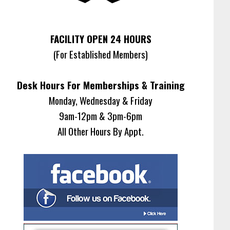
FACILITY OPEN 24 HOURS
(For Established Members)
Desk Hours For Memberships & Training
Monday, Wednesday & Friday
9am-12pm & 3pm-6pm
All Other Hours By Appt.