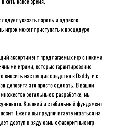
в хоть какое время.
 следует указать пароль и адресок
ль игрок может приступать к процедуре
ющий ассортимент предлагаемых игр с некими
чными играми, которые гарантированно
те вносить настоящие средства в Daddy, и с
в депозита это просто сделать. В вашем
 множество остальных в разработке, мы
скучновато. Крепкий и стабильный фундамент,
озит. Ежели вы предпочитаете играться на
ает доступ к ряду самых фаворитных игр