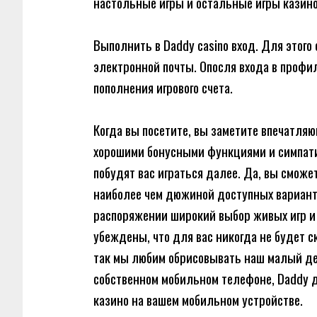
настольные игры и остальные игры казино 
Выполнить в Daddy casino вход. Для этого
электронной почты. Опосля входа в профи
пополнения игрового счета.
Когда вы посетите, вы заметите впечатля
хорошими бонусными функциями и симпати
побудят вас играться далее. Да, вы сможе
наиболее чем дюжиной доступных варианто
распоряжении широкий выбор живых игр и
убеждены, что для вас никогда не будет 
так мы любим обрисовывать наш малый деп
собственном мобильном телефоне, Daddy д
казино на вашем мобильном устройстве.