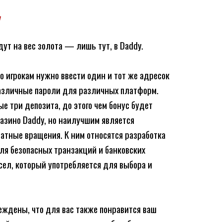
y
дут на вес золота — лишь тут, в Daddy.
о игрокам нужно ввести один и тот же адресок
 различные пароли для различных платформ.
е три депозита, до этого чем бонус будет
казино Daddy, но наилучшим является
латные вращения. К ним относятся разработка
ля безопасных транзакций и банковских
сел, который употребляется для выбора и
еждены, что для вас также понравится ваш