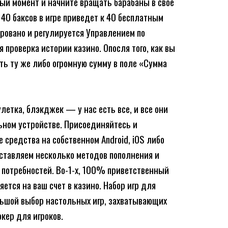
ный момент и начните вращать барабаны в свое
 40 баксов в игре приведет к 40 бесплатным
ровано и регулируется Управлением по
 проверка истории казино. Опосля того, как вы
ть ту же либо огромную сумму в поле «Сумма
летка, блэкджек — у нас есть все, и все они
ьном устройстве. Присоединяйтесь и
 средства на собственном Android, iOS либо
ставляем несколько методов пополнения и
х потребностей. Во-1-х, 100% приветственный
ется на ваш счет в казино. Набор игр для
ольшой выбор настольных игр, захватывающих
окер для игроков.