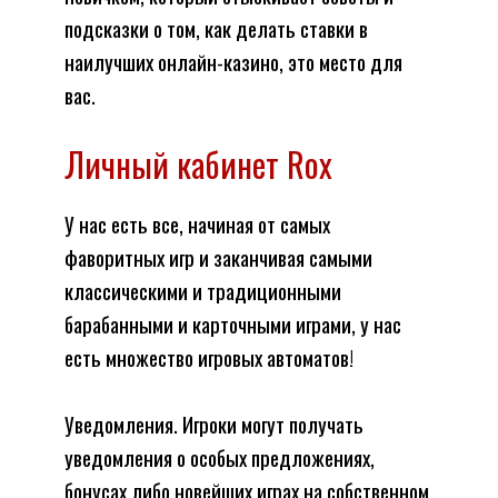
подсказки о том, как делать ставки в
наилучших онлайн-казино, это место для
вас.
Личный кабинет Rox
У нас есть все, начиная от самых
фаворитных игр и заканчивая самыми
классическими и традиционными
барабанными и карточными играми, у нас
есть множество игровых автоматов!
Уведомления. Игроки могут получать
уведомления о особых предложениях,
бонусах либо новейших играх на собственном