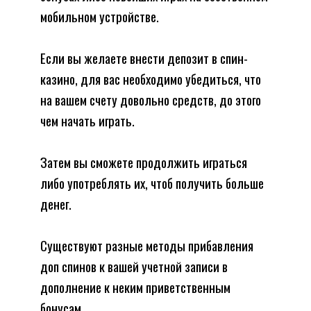
мобильном устройстве.
Если вы желаете внести депозит в спин-
казино, для вас необходимо убедиться, что
на вашем счету довольно средств, до этого
чем начать играть.
Затем вы сможете продолжить играться
либо употреблять их, чтоб получить больше
денег.
Существуют разные методы прибавления
доп спинов к вашей учетной записи в
дополнение к неким приветственным
бонусам.