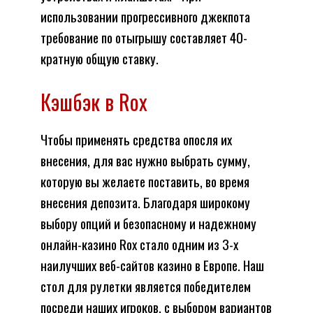
использовании прогрессивного джекпота
требование по отыгрышу составляет 40-
кратную общую ставку.
Кэшбэк в Rox
Чтобы применять средства опосля их
внесения, для вас нужно выбрать сумму,
которую вы желаете поставить, во время
внесения депозита. Благодаря широкому
выбору опций и безопасному и надежному
онлайн-казино Rox стало одним из 3-х
наилучших веб-сайтов казино в Европе. Наш
стол для рулетки является победителем
посреди наших игроков, с выбором вариантов