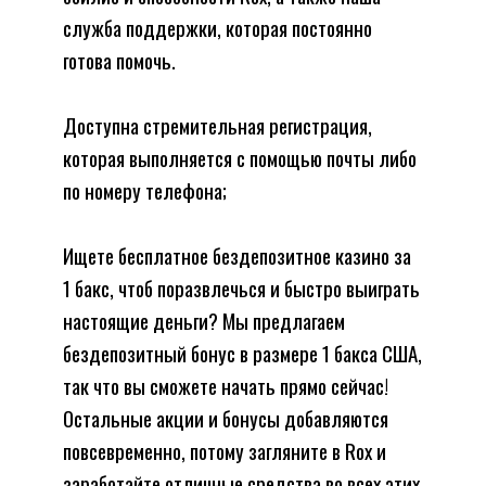
служба поддержки, которая постоянно
готова помочь.
Доступна стремительная регистрация,
которая выполняется с помощью почты либо
по номеру телефона;
Ищете бесплатное бездепозитное казино за
1 бакс, чтоб поразвлечься и быстро выиграть
настоящие деньги? Мы предлагаем
бездепозитный бонус в размере 1 бакса США,
так что вы сможете начать прямо сейчас!
Остальные акции и бонусы добавляются
повсевременно, потому загляните в Rox и
заработайте отличные средства во всех этих