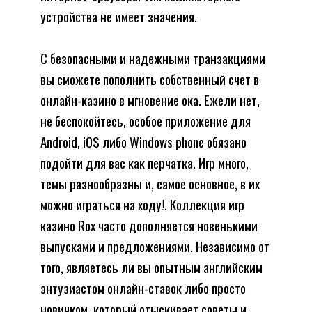
устройства не имеет значения.
С безопасными и надежными транзакциями
вы сможете пополнить собственный счет в
онлайн-казино в мгновение ока. Ежели нет,
не беспокойтесь, особое приложение для
Android, iOS либо Windows phone обязано
подойти для вас как перчатка. Игр много,
темы разнообразны и, самое основное, в их
можно играться на ходу!. Коллекция игр
казино Rox часто дополняется новенькими
выпусками и предложениями. Независимо от
того, являетесь ли вы опытным английским
энтузиастом онлайн-ставок либо просто
новичком, который отыскивает советы и