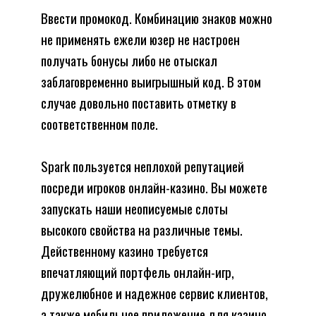
Ввести промокод. Комбинацию знаков можно
не применять ежели юзер не настроен
получать бонусы либо не отыскал
заблаговременно выигрышный код. В этом
случае довольно поставить отметку в
соответственном поле.
Spark пользуется неплохой репутацией
посреди игроков онлайн-казино. Вы можете
запускать наши неописуемые слоты
высокого свойства на различные темы.
Действенному казино требуется
впечатляющий портфель онлайн-игр,
дружелюбное и надежное сервис клиентов,
а также мобильное приложение для казино,