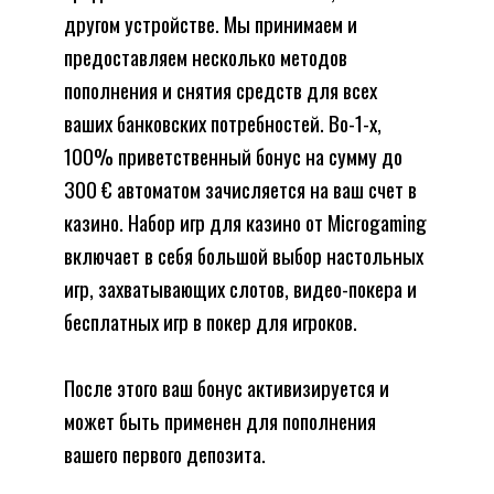
другом устройстве. Мы принимаем и
предоставляем несколько методов
пополнения и снятия средств для всех
ваших банковских потребностей. Во-1-х,
100% приветственный бонус на сумму до
300 € автоматом зачисляется на ваш счет в
казино. Набор игр для казино от Microgaming
включает в себя большой выбор настольных
игр, захватывающих слотов, видео-покера и
бесплатных игр в покер для игроков.
После этого ваш бонус активизируется и
может быть применен для пополнения
вашего первого депозита.