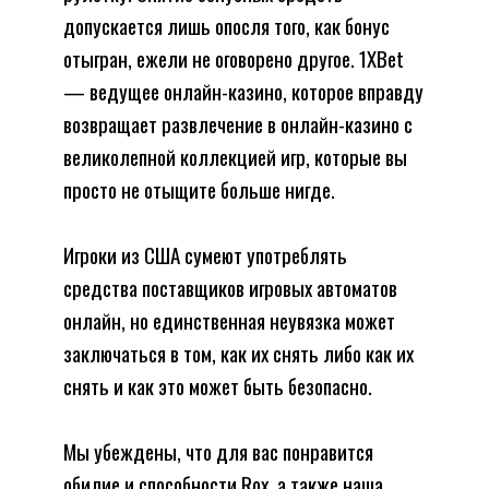
допускается лишь опосля того, как бонус
отыгран, ежели не оговорено другое. 1XBet
— ведущее онлайн-казино, которое вправду
возвращает развлечение в онлайн-казино с
великолепной коллекцией игр, которые вы
просто не отыщите больше нигде.
Игроки из США сумеют употреблять
средства поставщиков игровых автоматов
онлайн, но единственная неувязка может
заключаться в том, как их снять либо как их
снять и как это может быть безопасно.
Мы убеждены, что для вас понравится
обилие и способности Rox, а также наша