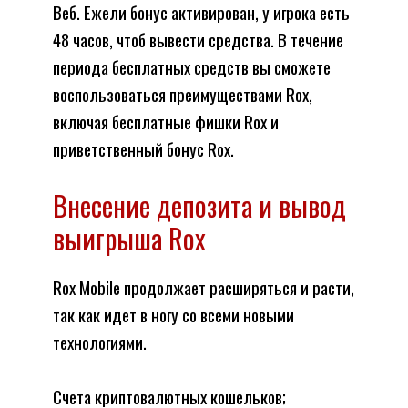
Веб. Ежели бонус активирован, у игрока есть
48 часов, чтоб вывести средства. В течение
периода бесплатных средств вы сможете
воспользоваться преимуществами Rox,
включая бесплатные фишки Rox и
приветственный бонус Rox.
Внесение депозита и вывод
выигрыша Rox
Rox Mobile продолжает расширяться и расти,
так как идет в ногу со всеми новыми
технологиями.
Счета криптовалютных кошельков;