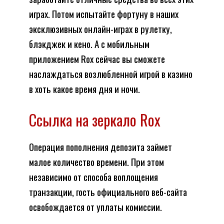
играх. Потом испытайте фортуну в наших
эксклюзивных онлайн-играх в рулетку,
блэкджек и кено. А с мобильным
приложением Rox сейчас вы сможете
наслаждаться возлюбленной игрой в казино
в хоть какое время дня и ночи.
Ссылка на зеркало Rox
Операция пополнения депозита займет
малое количество времени. При этом
независимо от способа воплощения
транзакции, гость официального веб-сайта
освобождается от уплаты комиссии.