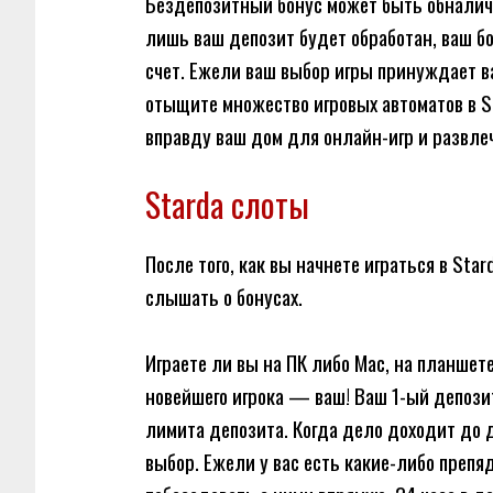
Бездепозитный бонус может быть обналичен
лишь ваш депозит будет обработан, ваш б
счет. Ежели ваш выбор игры принуждает в
отыщите множество игровых автоматов в St
вправду ваш дом для онлайн-игр и развле
Starda слоты
После того, как вы начнете играться в Sta
слышать о бонусах.
Играете ли вы на ПК либо Mac, на планшет
новейшего игрока — ваш! Ваш 1-ый депози
лимита депозита. Когда дело доходит до д
выбор. Ежели у вас есть какие-либо препя