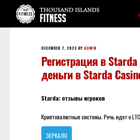
Skip
Skip
Skip
to
to
to
main
primary
footer
content
sidebar
DECEMBER 7, 2023
BY
ADMIN
Регистрация в Starda 
деньги в Starda Casin
Starda: отзывы игроков
Криптовалютные системы. Речь идет о LTC, 
ЗЕРКАЛО