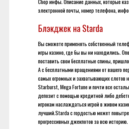
Сбор инфы. Описание данных, которые каз
электронной почты, номер телефона, инфо
Блэкджек на Starda
Вы сможете применять собственный телеф
игры казино, где бы вы ни находились. Опо
поставить свои бесплатные спины, пришло
А с бесплатными вращениями от вашего пер
самых огромных и захватывающих слотов н
Starburst, Mega Fortune и почти все оста
депозит с помощью кредитной либо дебето
игрокам наслаждаться игрой в живом кази
лучший.Starda с гордостью может повытр
прогрессивных джекпотов за всю историю.