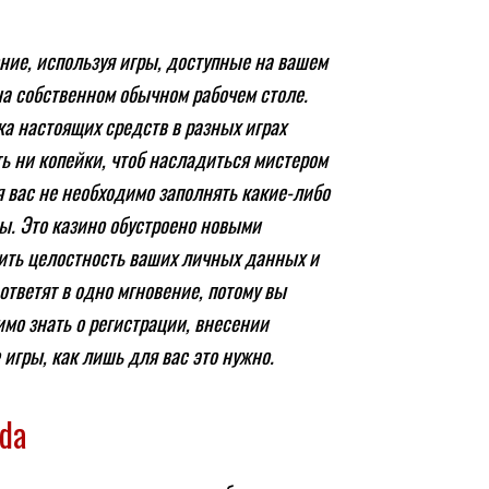
ние, используя игры, доступные на вашем
на собственном обычном рабочем столе.
а настоящих средств в разных играх
ть ни копейки, чтоб насладиться мистером
я вас не необходимо заполнять какие-либо
. Это казино обустроено новыми
чить целостность ваших личных данных и
ответят в одно мгновение, потому вы
имо знать о регистрации, внесении
игры, как лишь для вас это нужно.
da