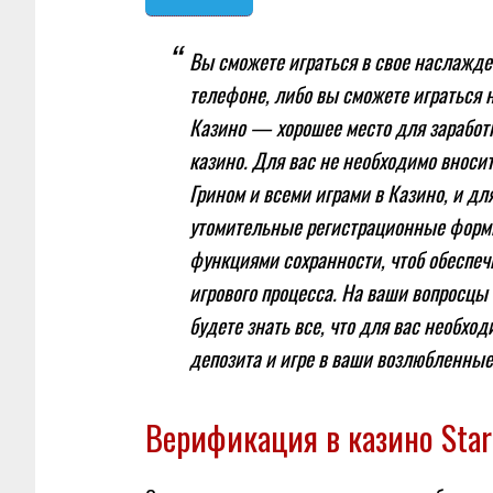
Вы сможете играться в свое наслажде
телефоне, либо вы сможете играться 
Казино — хорошее место для заработк
казино. Для вас не необходимо вноси
Грином и всеми играми в Казино, и дл
утомительные регистрационные формы
функциями сохранности, чтоб обеспе
игрового процесса. На ваши вопросцы 
будете знать все, что для вас необход
депозита и игре в ваши возлюбленные 
Верификация в казино Star