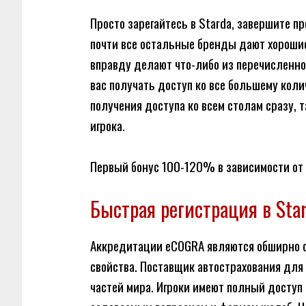
Просто зарегайтесь в Starda, завершите пр
почти все остальные бренды дают хорошие
вправду делают что-либо из перечисленног
вас получать доступ ко все большему кол
получения доступа ко всем столам сразу, т
игрока.
Первый бонус 100-120% в зависимости от
Быстрая регистрация в Sta
Аккредитации eCOGRA являются обширно
свойства. Поставщик автострахования для 
частей мира. Игроки имеют полный доступ 