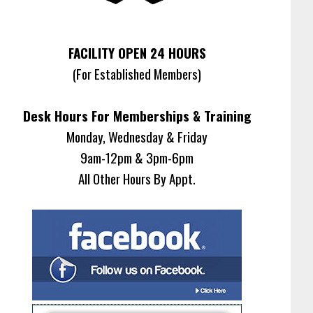
FACILITY OPEN 24 HOURS
(For Established Members)
Desk Hours For Memberships & Training
Monday, Wednesday & Friday
9am-12pm & 3pm-6pm
All Other Hours By Appt.