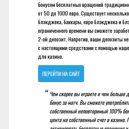
бонусом бесплатных вращений традиционн
от 50 до 1000 евро. Существует нескольк
блэкджека, баккары, евро блэкджека и блэ
ограниченного времени вы сможете зараб
2-ой депозит. Напротив, ваши депозиты н
с настоящими средствами с помощью нашег
для казино.
ПЕРЕЙТИ НА САЙТ
Чем скорее вы играете и чем больше 
бонус за матч. Вы сможете употреблят
собственный неповторимый 100% бону
цента на собственный счет в казино.
активировать бесплатные вращения 