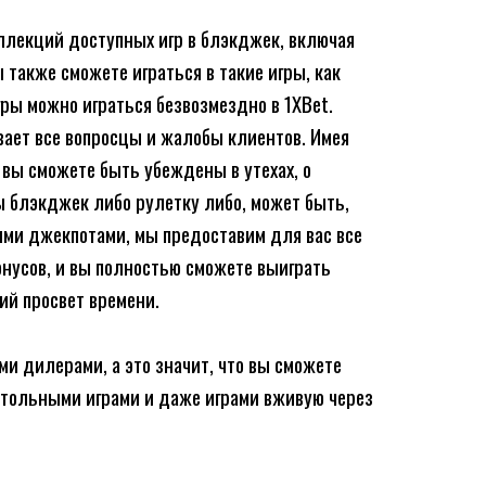
оллекций доступных игр в блэкджек, включая
также сможете играться в такие игры, как
ры можно играться безвозмездно в 1XBet.
ает все вопросцы и жалобы клиентов. Имея
 вы сможете быть убеждены в утехах, о
ы блэкджек либо рулетку либо, может быть,
ыми джекпотами, мы предоставим для вас все
онусов, и вы полностью сможете выиграть
ий просвет времени.
ми дилерами, а это значит, что вы сможете
тольными играми и даже играми вживую через