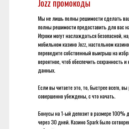
Jozz промокоды
Мы не лишь полны решимости сделать ваш
полны решимости предоставить для вас на
Игроки могут наслаждаться безопасной, над
мобильном казино Jozz, настольном казино 
переведите собственный выигрыш на избр
вероятное, чтоб обеспечить сохранность и
данных.
Если вы читаете это, то, быстрее всего, в
совершенно убеждены, с что начать.
Бонусы на 1-ый депозит в размере 100% 
через 30 дней. Казино Spark было сотворе