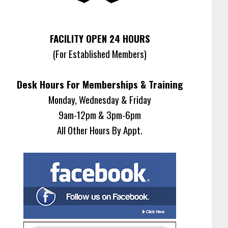
FACILITY OPEN 24 HOURS
(For Established Members)
Desk Hours For Memberships & Training
Monday, Wednesday & Friday
9am-12pm & 3pm-6pm
All Other Hours By Appt.