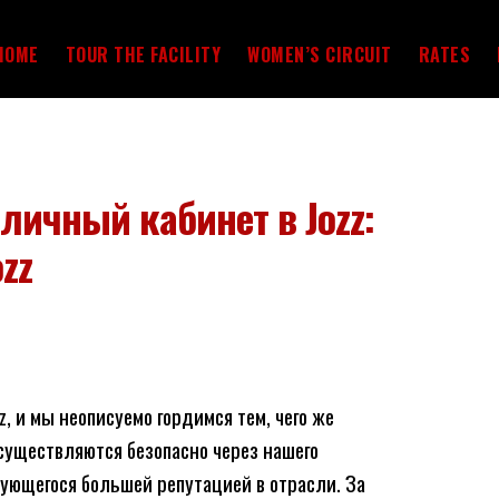
HOME
TOUR THE FACILITY
WOMEN’S CIRCUIT
RATES
 личный кабинет в Jozz:
zz
z, и мы неописуемо гордимся тем, чего же
осуществляются безопасно через нашего
зующегося большей репутацией в отрасли. За