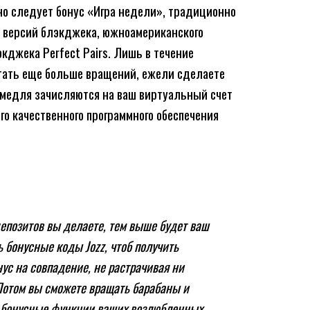
о следует бонус «Игра недели», традиционно
о версий блэкджека, южноамериканского
кджека Perfect Pairs. Лишь в течение
отать еще больше вращений, ежели сделаете
емедля зачисляются на ваш виртуальный счет
о качественного программного обеспечения
депозитов вы делаете, тем выше будет ваш
ь бонусные коды Jozz, чтоб получить
с на совпадение, не растрачивая ни
 Потом вы сможете вращать барабаны и
и бонусные функции ваших возлюбленных