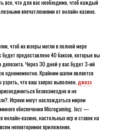
ть все, что для вас необходимо, чтоб каждый
олезными впечатлениями от онлайн-казино.
гии, чтоб их юзеры могли в полной мере
с будет предоставлено 40 баксов, которые вы
 депозита. Через 30 дней у вас будет 3-ий
ро одномоментно. Крайним шагом является
 узреть, что ваш запрос выполнен.
джозз
присоединиться безвозмездно и не
ги?. Игроки могут наслаждаться миром
аммного обеспечения Microgaming. Jozz —
 онлайн-казино, настольных игр и ставок на
совсем неповторимое приложение.