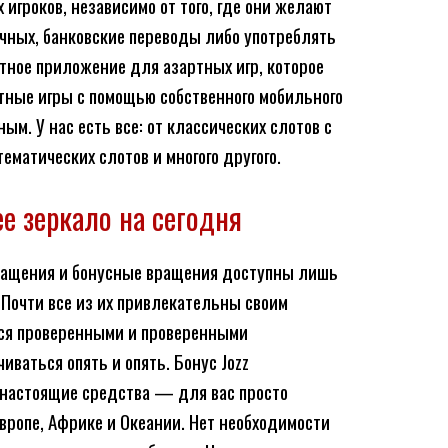
 игроков, независимо от того, где они желают
ичных, банковские переводы либо употреблять
тное приложение для азартных игр, которое
ртные игры с помощью собственного мобильного
ым. У нас есть все: от классических слотов с
ематических слотов и многого другого.
ее зеркало на сегодня
ращения и бонусные вращения доступны лишь
 Почти все из их привлекательны своим
тся проверенными и проверенными
иваться опять и опять. Бонус Jozz
 настоящие средства — для вас просто
вропе, Африке и Океании. Нет необходимости