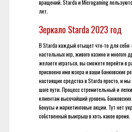
вращений. Starda и Microgaming пользуют
лет.
Зеркало Starda 2023 год
В Starda каждый отыщет что-то для себя: о
настольных игр, живого казино и многого др
желаете играться, вы сможете перейти в ра
присвоено имя юзера и ваши банковские ре
настоящие средства в Starda просто, и мы
шаге пути. Процесс стремительный и легк
клиентам высочайший уровень банковских 
бонусы и маркетинговые акции. Тут нет у
собственный выигрыш в хоть какое время.