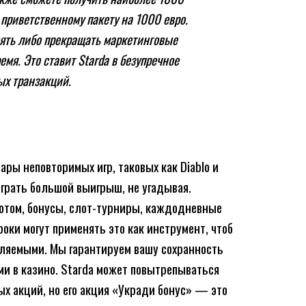
приветственному пакету на 1000 евро.
нять либо прекращать маркетинговые
ремя. Это ставит Starda в безупречное
ых транзакций.
ары неповторимых игр, таковых как Diablo и
ыиграть большой выигрыш, не угадывая.
потом, бонусы, слот-турниры, каждодневные
оки могут применять это как инструмент, чтоб
ляемыми. Мы гарантируем вашу сохранность
ми в казино. Starda может повытрепываться
х акций, но его акция «Укради бонус» — это