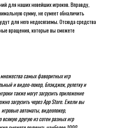
ий для наших новейших игроков. Вправду,
инимальную сумму, не сумеет обналичить
будут для него недосягаемы. Отсюда средства
сные вращения, которые вы сможете
з множества самых фаворитных игр
льный и видео-покер, блэкджек, рулетку и
игроки также могут загрузить приложение
можно загрузить через App Store. Ежели вы
, игровые автоматы, видеопокер,
 всякую другую из сотен разных игр
также сможете получить наиболее 1000