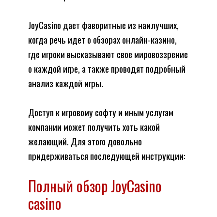
JoyCasino дает фаворитные из наилучших,
когда речь идет о обзорах онлайн-казино,
где игроки высказывают свое мировоззрение
о каждой игре, а также проводят подробный
анализ каждой игры.
Доступ к игровому софту и иным услугам
компании может получить хоть какой
желающий. Для этого довольно
придерживаться последующей инструкции:
Полный обзор JoyCasino
casino