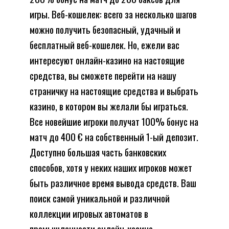
игры. Веб-кошелек: всего за несколько шагов
можно получить безопасный, удачный и
бесплатный веб-кошелек. Но, ежели вас
интересуют онлайн-казино на настоящие
средства, вы сможете перейти на нашу
страничку на настоящие средства и выбрать
казино, в котором вы желали бы играться.
Все новейшие игроки получат 100% бонус на
матч до 400 € на собственный 1-ый депозит.
Доступно большая часть банковских
способов, хотя у неких наших игроков может
быть различное время вывода средств. Ваш
поиск самой уникальной и различной
коллекции игровых автоматов в
промышленности онлайн-казино