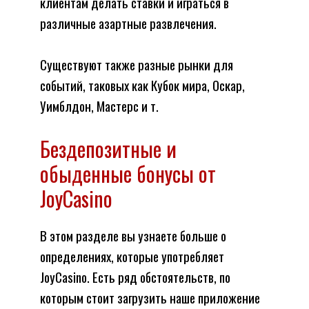
клиентам делать ставки и играться в
различные азартные развлечения.
Существуют также разные рынки для
событий, таковых как Кубок мира, Оскар,
Уимблдон, Мастерс и т.
Бездепозитные и
обыденные бонусы от
JoyCasino
В этом разделе вы узнаете больше о
определениях, которые употребляет
JoyCasino. Есть ряд обстоятельств, по
которым стоит загрузить наше приложение