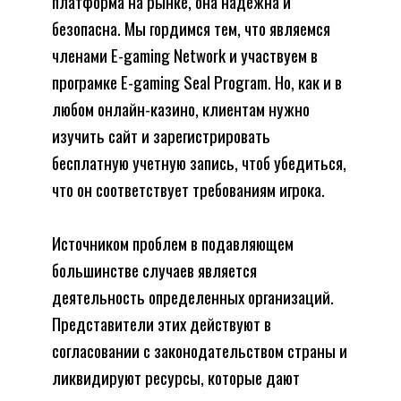
платформа на рынке, она надежна и
безопасна. Мы гордимся тем, что являемся
членами E-gaming Network и участвуем в
програмке E-gaming Seal Program. Но, как и в
любом онлайн-казино, клиентам нужно
изучить сайт и зарегистрировать
бесплатную учетную запись, чтоб убедиться,
что он соответствует требованиям игрока.
Источником проблем в подавляющем
большинстве случаев является
деятельность определенных организаций.
Представители этих действуют в
согласовании с законодательством страны и
ликвидируют ресурсы, которые дают