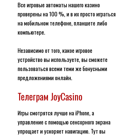
Все игровые автоматы нашего казино
проверены на 100 %, и в их просто играться
на мобильном телефоне, планшете либо
компьютере.
Независимо от того, какое игровое
устройство вы используете, вы сможете
пользоваться всеми теми же бонусными
предложениями онлайн.
Телеграм JoyCasino
Игры смотрятся лучше на iPhone, а
управление с помощью сенсорного экрана
упрощает и ускоряет навигацию. Тут вы