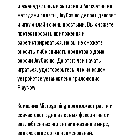
и еженедельными акциями и бессчетными
методами оплаты, JoyCasino делает депозит
и игру онлайн очень простыми. Вы сможете
протестировать приложения и
зарегистрироваться, но вы не сможете
вносить либо снимать средства в демо-
версии JoyCasino. До этого чем начать
играться, удостоверьтесь, что на вашем
устройстве установлено приложение
PlayNow.
Компания Microgaming продолжает расти и
сейчас дает одни из самых фаворитных и
возлюбленных игр онлайн-казино в мире,
включающие сотки наименований.