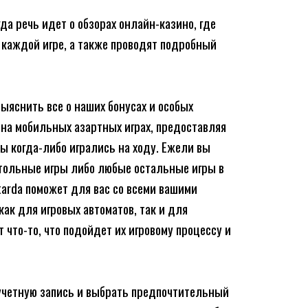
да речь идет о обзорах онлайн-казино, где
 каждой игре, а также проводят подробный
ыяснить все о наших бонусах и особых
 на мобильных азартных играх, предоставляя
вы когда-либо игрались на ходу. Ежели вы
стольные игры либо любые остальные игры в
tarda поможет для вас со всеми вашими
ак для игровых автоматов, так и для
 что-то, что подойдет их игровому процессу и
 учетную запись и выбрать предпочтительный