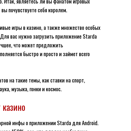
. Итак, являетесь ли вы фанатом игровых
е вы почувствуете себя королем.
вые игры в казино, а также множество особых
i. Для вас нужно загрузить приложение Starda
учшее, что может предложить
олняется быстро и просто и займет всего
ов на такие темы, как ставки на спорт,
ука, музыка, гонки и космос.
т казино
орной инфы о приложении Starda для Android.