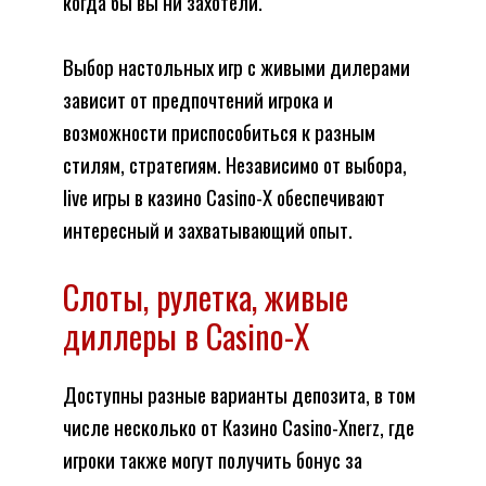
когда бы вы ни захотели.
Выбор настольных игр с живыми дилерами
зависит от предпочтений игрока и
возможности приспособиться к разным
стилям, стратегиям. Независимо от выбора,
live игры в казино Casino-X обеспечивают
интересный и захватывающий опыт.
Слоты, рулетка, живые
диллеры в Casino-X
Доступны разные варианты депозита, в том
числе несколько от Казино Casino-Xnerz, где
игроки также могут получить бонус за