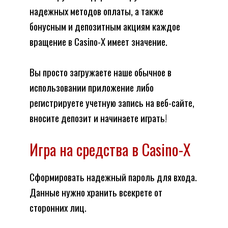
надежных методов оплаты, а также
бонусным и депозитным акциям каждое
вращение в Casino-X имеет значение.
Вы просто загружаете наше обычное в
использовании приложение либо
регистрируете учетную запись на веб-сайте,
вносите депозит и начинаете играть!
Игра на средства в Casino-X
Сформировать надежный пароль для входа.
Данные нужно хранить всекрете от
сторонних лиц.