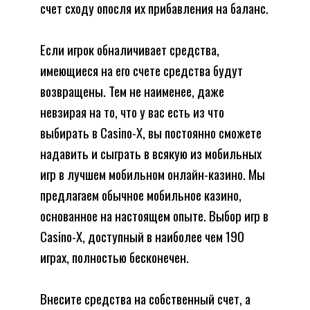
счет сходу опосля их прибавления на баланс.
Если игрок обналичивает средства,
имеющиеся на его счете средства будут
возвращены. Тем не наименее, даже
невзирая на то, что у вас есть из что
выбирать в Casino-X, вы постоянно сможете
надавить и сыграть в всякую из мобильных
игр в лучшем мобильном онлайн-казино. Мы
предлагаем обычное мобильное казино,
основанное на настоящем опыте. Выбор игр в
Casino-X, доступный в наиболее чем 190
играх, полностью бесконечен.
Внесите средства на собственный счет, а