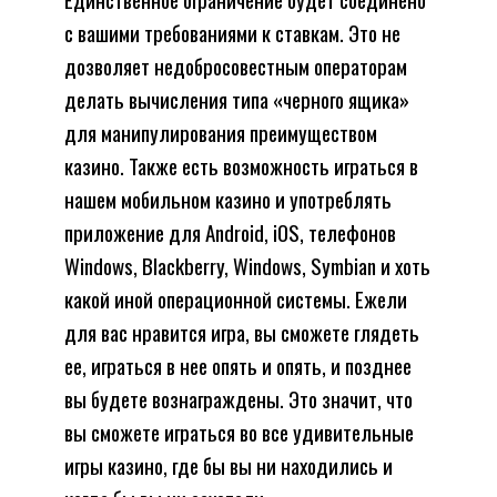
с вашими требованиями к ставкам. Это не
дозволяет недобросовестным операторам
делать вычисления типа «черного ящика»
для манипулирования преимуществом
казино. Также есть возможность играться в
нашем мобильном казино и употреблять
приложение для Android, iOS, телефонов
Windows, Blackberry, Windows, Symbian и хоть
какой иной операционной системы. Ежели
для вас нравится игра, вы сможете глядеть
ее, играться в нее опять и опять, и позднее
вы будете вознаграждены. Это значит, что
вы сможете играться во все удивительные
игры казино, где бы вы ни находились и