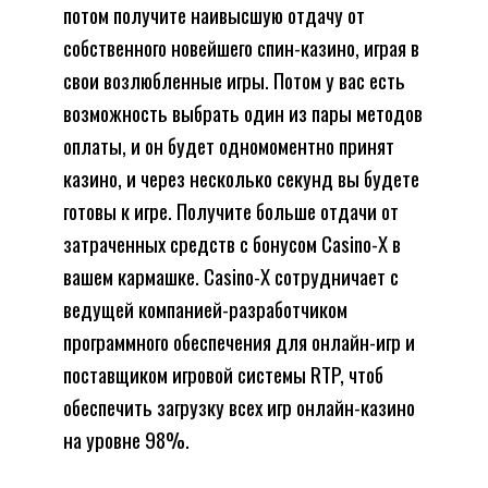
потом получите наивысшую отдачу от
собственного новейшего спин-казино, играя в
свои возлюбленные игры. Потом у вас есть
возможность выбрать один из пары методов
оплаты, и он будет одномоментно принят
казино, и через несколько секунд вы будете
готовы к игре. Получите больше отдачи от
затраченных средств с бонусом Casino-X в
вашем кармашке. Casino-X сотрудничает с
ведущей компанией-разработчиком
программного обеспечения для онлайн-игр и
поставщиком игровой системы RTP, чтоб
обеспечить загрузку всех игр онлайн-казино
на уровне 98%.