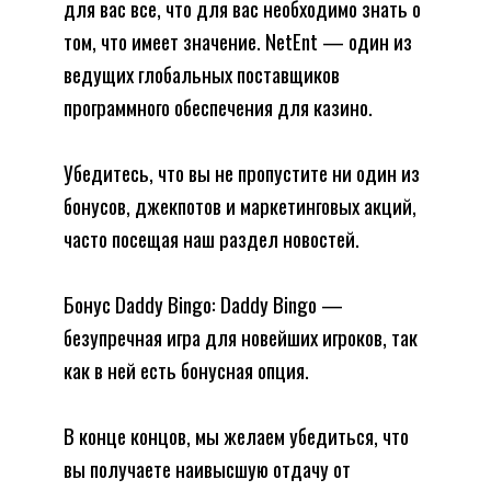
для вас все, что для вас необходимо знать о
том, что имеет значение. NetEnt — один из
ведущих глобальных поставщиков
программного обеспечения для казино.
Убедитесь, что вы не пропустите ни один из
бонусов, джекпотов и маркетинговых акций,
часто посещая наш раздел новостей.
Бонус Daddy Bingo: Daddy Bingo —
безупречная игра для новейших игроков, так
как в ней есть бонусная опция.
В конце концов, мы желаем убедиться, что
вы получаете наивысшую отдачу от