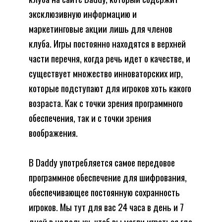
эксклюзивную информацию и
маркетинговые акции лишь для членов
клуба. Игры постоянно находятся в верхней
части перечня, когда речь идет о качестве, и
существует множество инноваторских игр,
которые подступают для игроков хоть какого
возраста. Как с точки зрения программного
обеспечения, так и с точки зрения
воображения.
В Daddy употребляется самое передовое
программное обеспечение для шифрования,
обеспечивающее постоянную сохранность
игроков. Мы тут для вас 24 часа в день и 7
дней в недельку, чтоб вы могли играться где