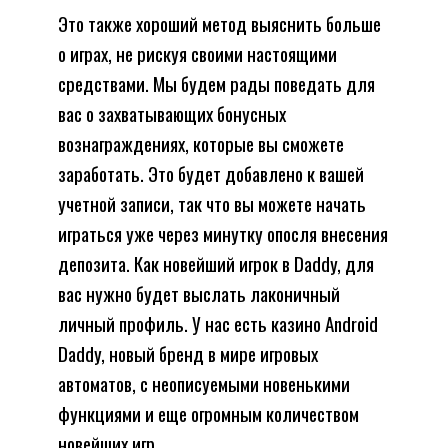
Это также хороший метод выяснить больше
о играх, не рискуя своими настоящими
средствами. Мы будем рады поведать для
вас о захватывающих бонусных
вознаграждениях, которые вы сможете
заработать. Это будет добавлено к вашей
учетной записи, так что вы можете начать
играться уже через минутку опосля внесения
депозита. Как новейший игрок в Daddy, для
вас нужно будет выслать лаконичный
личный профиль. У нас есть казино Android
Daddy, новый бренд в мире игровых
автоматов, с неописуемыми новенькими
функциями и еще огромным количеством
новейших игр.