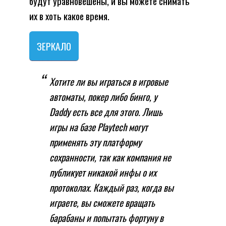
будут уравновешены, и вы можете снимать
их в хоть какое время.
ЗЕРКАЛО
Хотите ли вы играться в игровые
автоматы, покер либо бинго, у
Daddy есть все для этого. Лишь
игры на базе Playtech могут
применять эту платформу
сохранности, так как компания не
публикует никакой инфы о их
протоколах. Каждый раз, когда вы
играете, вы сможете вращать
барабаны и попытать фортуну в