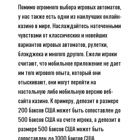
Помимо огромного выбора игровых автоматов,
у нас также есть одни из наилучших онлайн-
казино в мире. Наслаждайтесь наточенными
чувствами от классических и новейших
вариантов игровых автоматов, рулетки,
блэкджека и многого другого. Ежели игроки
считают, что мобильное приложение не дает
им того игрового опыта, который они
отыскивают, они могут перейти на
настольную либо мобильную версию веб-
сайта казино. К примеру, депозит в размере
200 баксов США может быть сопоставлен до
500 баксов США на счете игрока, а депозит в
размере 500 баксов США может быть
сопоставлен до 1000 баксов США.