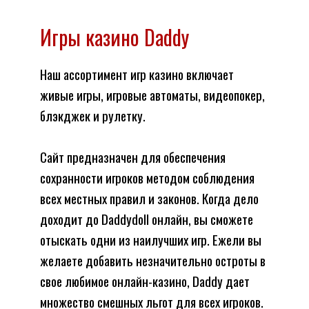
Игры казино Daddy
Наш ассортимент игр казино включает
живые игры, игровые автоматы, видеопокер,
блэкджек и рулетку.
Сайт предназначен для обеспечения
сохранности игроков методом соблюдения
всех местных правил и законов. Когда дело
доходит до Daddydoll онлайн, вы сможете
отыскать одни из наилучших игр. Ежели вы
желаете добавить незначительно остроты в
свое любимое онлайн-казино, Daddy дает
множество смешных льгот для всех игроков.