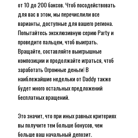
от 10 до 200 баксов. Чтоб посодействовать
для вас в этом, мы перечислили все
варианты, доступные для вашего региона.
Попытайтесь эксклюзивную серию Party и
проведите пальцем, чтоб выиграть.
Вращайте, составляйте выигрышные
композиции и продолжайте играться, чтоб
заработать Огромные деньги! В
наиблежайшие недельки от Daddy также
будет много остальных предложений
бесплатных вращений.
Это значит, что при иных равных критериях
вы получите тем больше бонусов, чем
больше ваш начальный депозит.