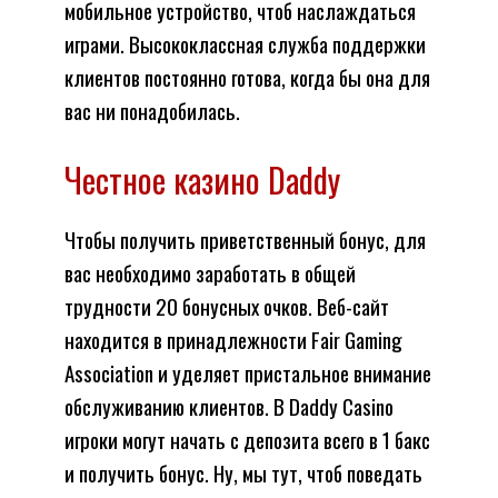
мобильное устройство, чтоб наслаждаться
играми. Высококлассная служба поддержки
клиентов постоянно готова, когда бы она для
вас ни понадобилась.
Честное казино Daddy
Чтобы получить приветственный бонус, для
вас необходимо заработать в общей
трудности 20 бонусных очков. Веб-сайт
находится в принадлежности Fair Gaming
Association и уделяет пристальное внимание
обслуживанию клиентов. В Daddy Casino
игроки могут начать с депозита всего в 1 бакс
и получить бонус. Ну, мы тут, чтоб поведать