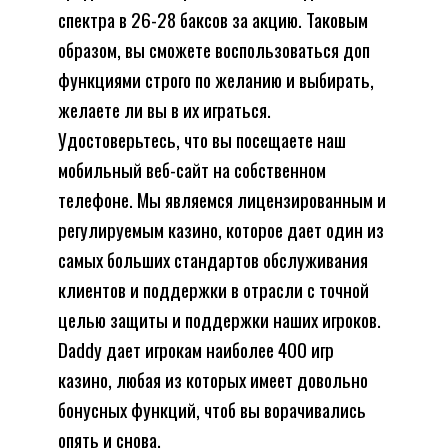
спектра в 26-28 баксов за акцию. Таковым
образом, вы сможете воспользоваться доп
функциями строго по желанию и выбирать,
желаете ли вы в их играться.
Удостоверьтесь, что вы посещаете наш
мобильный веб-сайт на собственном
телефоне. Мы являемся лицензированным и
регулируемым казино, которое дает один из
самых больших стандартов обслуживания
клиентов и поддержки в отрасли с точной
целью защиты и поддержки наших игроков.
Daddy дает игрокам наиболее 400 игр
казино, любая из которых имеет довольно
бонусных функций, чтоб вы ворачивались
опять и снова.