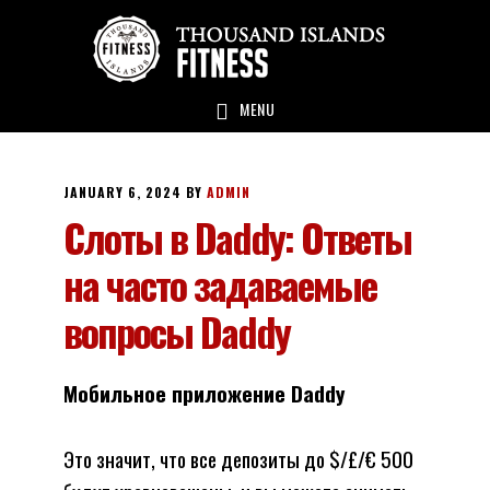
Skip
Skip
Skip
to
to
to
main
primary
footer
MENU
content
sidebar
JANUARY 6, 2024
BY
ADMIN
Слоты в Daddy: Ответы
на часто задаваемые
вопросы Daddy
Мобильное приложение Daddy
Это значит, что все депозиты до $/£/€ 500