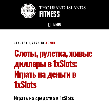
Skip
Skip
Skip
to
to
to
main
primary
footer
MENU
content
sidebar
JANUARY 1, 2024
BY
ADMIN
Слоты, рулетка, живые
диллеры в 1xSlots:
Играть на деньги в
1xSlots
Играть на средства в 1xSlots