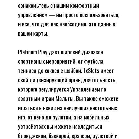
ознакомьтесь с нашим комфортным
управлением — им просто воспользоваться,
и все, что для вас необходимо, это данные
вашей карты.
Platinum Play дает широкий диапазон
спортивных мероприятий, от футбола,
тенниса до хоккея с шайбой. 1xSlots имеет
свой лицензирующий орган, деятельность
которого регулируется Управлением по
азартным играм Мальты. Вы также сможете
играться в некие из наилучших настольных
игр, от кено до рулетки, а на мобильных
устройствах вы можете насладиться
блэкджеком, баккарой, крэпсом, рулеткой и