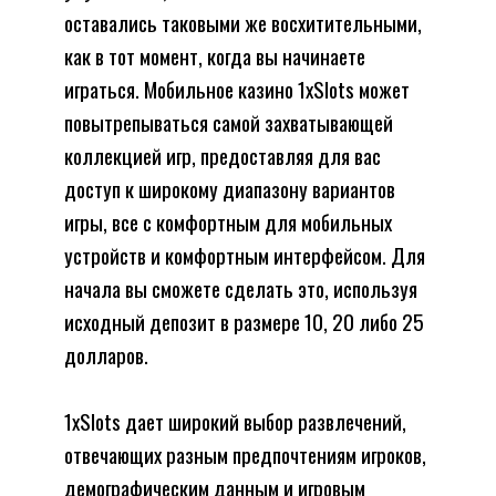
оставались таковыми же восхитительными,
как в тот момент, когда вы начинаете
играться. Мобильное казино 1xSlots может
повытрепываться самой захватывающей
коллекцией игр, предоставляя для вас
доступ к широкому диапазону вариантов
игры, все с комфортным для мобильных
устройств и комфортным интерфейсом. Для
начала вы сможете сделать это, используя
исходный депозит в размере 10, 20 либо 25
долларов.
1xSlots дает широкий выбор развлечений,
отвечающих разным предпочтениям игроков,
демографическим данным и игровым