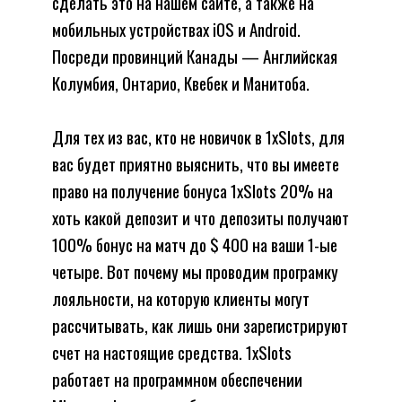
сделать это на нашем сайте, а также на
мобильных устройствах iOS и Android.
Посреди провинций Канады — Английская
Колумбия, Онтарио, Квебек и Манитоба.
Для тех из вас, кто не новичок в 1xSlots, для
вас будет приятно выяснить, что вы имеете
право на получение бонуса 1xSlots 20% на
хоть какой депозит и что депозиты получают
100% бонус на матч до $ 400 на ваши 1-ые
четыре. Вот почему мы проводим програмку
лояльности, на которую клиенты могут
рассчитывать, как лишь они зарегистрируют
счет на настоящие средства. 1xSlots
работает на программном обеспечении