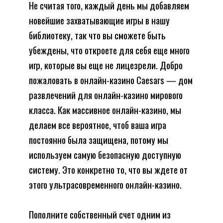
Не считая того, каждый день мы добавляем
новейшие захватывающие игры в нашу
библиотеку, так что вы сможете быть
убеждены, что откроете для себя еще много
игр, которые вы еще не лицезрели. Добро
пожаловать в онлайн-казино Caesars — дом
развлечений для онлайн-казино мирового
класса. Как массивное онлайн-казино, мы
делаем все вероятное, чтоб ваша игра
постоянно была защищена, потому мы
используем самую безопасную доступную
систему. Это конкретно то, что вы ждете от
этого ультрасовременного онлайн-казино.
Пополните собственный счет одним из