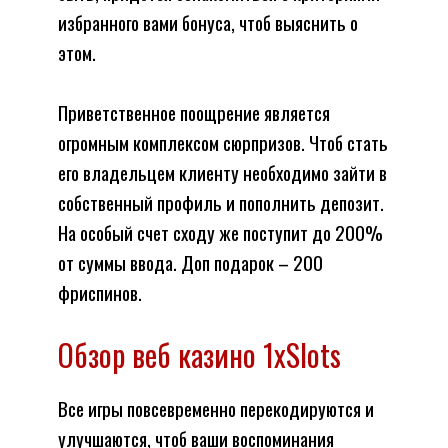
избранного вами бонуса, чтоб выяснить о
этом.
Приветственное поощрение является
огромным комплексом сюрпризов. Чтоб стать
его владельцем клиенту необходимо зайти в
собственный профиль и пополнить депозит.
На особый счет сходу же поступит до 200%
от суммы ввода. Доп подарок – 200
фриспинов.
Обзор веб казино 1xSlots
Все игры повсевременно перекодируются и
улучшаются, чтоб ваши воспоминания