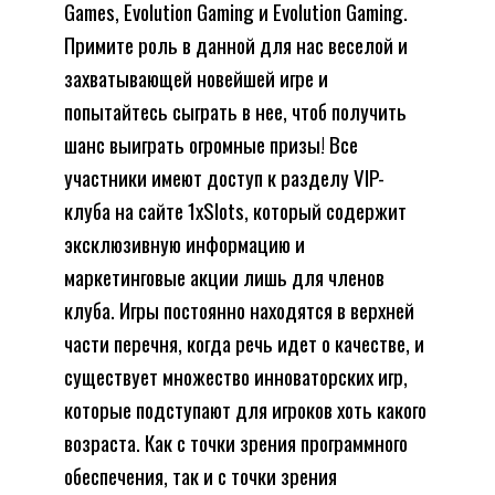
Games, Evolution Gaming и Evolution Gaming.
Примите роль в данной для нас веселой и
захватывающей новейшей игре и
попытайтесь сыграть в нее, чтоб получить
шанс выиграть огромные призы! Все
участники имеют доступ к разделу VIP-
клуба на сайте 1xSlots, который содержит
эксклюзивную информацию и
маркетинговые акции лишь для членов
клуба. Игры постоянно находятся в верхней
части перечня, когда речь идет о качестве, и
существует множество инноваторских игр,
которые подступают для игроков хоть какого
возраста. Как с точки зрения программного
обеспечения, так и с точки зрения