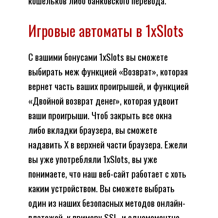
Игровые автоматы в 1xSlots
С вашими бонусами 1xSlots вы сможете
выбирать меж функцией «Возврат», которая
вернет часть ваших проигрышей, и функцией
«Двойной возврат денег», которая удвоит
ваши проигрыши. Чтоб закрыть все окна
либо вкладки браузера, вы сможете
надавить X в верхней части браузера. Ежели
вы уже употребляли 1xSlots, вы уже
понимаете, что наш веб-сайт работает с хоть
каким устройством. Вы сможете выбрать
один из наших безопасных методов онлайн-
платежей, к примеру SSL, и одномоментно