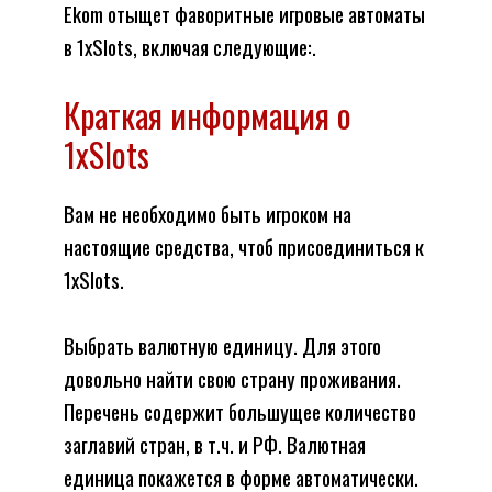
Ekom отыщет фаворитные игровые автоматы
в 1xSlots, включая следующие:.
Краткая информация о
1xSlots
Вам не необходимо быть игроком на
настоящие средства, чтоб присоединиться к
1xSlots.
Выбрать валютную единицу. Для этого
довольно найти свою страну проживания.
Перечень содержит большущее количество
заглавий стран, в т.ч. и РФ. Валютная
единица покажется в форме автоматически.