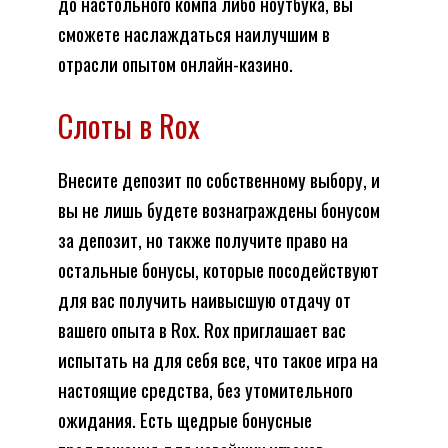
до настольного компа либо ноутбука, вы
сможете наслаждаться наилучшим в
отрасли опытом онлайн-казино.
Слоты в Rox
Внесите депозит по собственному выбору, и
вы не лишь будете вознаграждены бонусом
за депозит, но также получите право на
остальные бонусы, которые посодействуют
для вас получить наивысшую отдачу от
вашего опыта в Rox. Rox приглашает вас
испытать на для себя все, что такое игра на
настоящие средства, без утомительного
ожидания. Есть щедрые бонусные