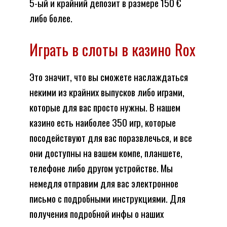
5-ый и крайний депозит в размере 150 €
либо более.
Играть в слоты в казино Rox
Это значит, что вы сможете наслаждаться
некими из крайних выпусков либо играми,
которые для вас просто нужны. В нашем
казино есть наиболее 350 игр, которые
посодействуют для вас поразвлечься, и все
они доступны на вашем компе, планшете,
телефоне либо другом устройстве. Мы
немедля отправим для вас электронное
письмо с подробными инструкциями. Для
получения подробной инфы о наших