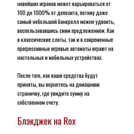
новейших игроков может варьироваться от
100 до 1000% от депозита, потому даже
самый небольшой банкролл можно удвоить,
воспользовавшись сиим предложением. Как
в классические слоты, так и в современные
прогрессивные игровые автоматы играют на
настольных и мобильных устройствах.
После того, как ваши средства будут
приняты, вы вернетесь на домашнюю
страничку, где увидите сумму на
собственном счету.
Блэкджек на Rox