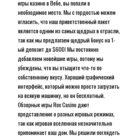
игры казино в Вебе, вы попали в
необходимое место. Мы с гордостью можем
огласить, что наш приветственный пакет
является одним из самых щедрых в отрасли,
так как мы предлагаем щедрый бонус на 1-
ый депозит до $600! Мы постоянно
добавляем новейшие игры, потому мы
убеждены, что вы отыщите что-то по
собственному вкусу. Хороший графический
интерфейс, который можно просто загрузить
на всякую машинку, но он бесплатный.
Обзорные игры Rox Casino дают
представление о разных игровых режимах,
так как игровая вселенная незначительно
припоминает ваш дом. Мы решили поглядеть