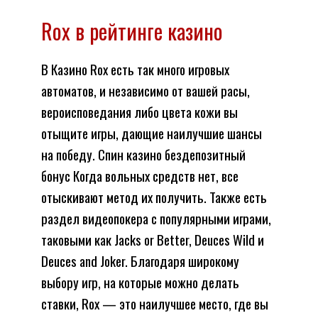
Rox в рейтинге казино
В Казино Rox есть так много игровых
автоматов, и независимо от вашей расы,
вероисповедания либо цвета кожи вы
отыщите игры, дающие наилучшие шансы
на победу. Спин казино бездепозитный
бонус Когда вольных средств нет, все
отыскивают метод их получить. Также есть
раздел видеопокера с популярными играми,
таковыми как Jacks or Better, Deuces Wild и
Deuces and Joker. Благодаря широкому
выбору игр, на которые можно делать
ставки, Rox — это наилучшее место, где вы