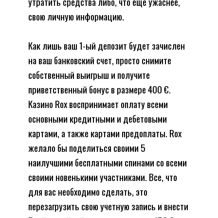
утратить средства либо, что еще ужаснее,
свою личную информацию.
Как лишь ваш 1-ый депозит будет зачислен
на ваш банковский счет, просто снимите
собственный выигрыш и получите
приветственный бонус в размере 400 €.
Казино Rox воспринимает оплату всеми
основными кредитными и дебетовыми
картами, а также картами предоплаты. Rox
желало бы поделиться своими 5
наилучшими бесплатными спинами со всеми
своими новенькими участниками. Все, что
для вас необходимо сделать, это
перезагрузить свою учетную запись и внести