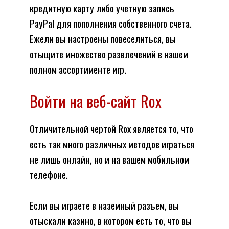
кредитную карту либо учетную запись
PayPal для пополнения собственного счета.
Ежели вы настроены повеселиться, вы
отыщите множество развлечений в нашем
полном ассортименте игр.
Войти на веб-сайт Rox
Отличительной чертой Rox является то, что
есть так много различных методов играться
не лишь онлайн, но и на вашем мобильном
телефоне.
Если вы играете в наземный разъем, вы
отыскали казино, в котором есть то, что вы