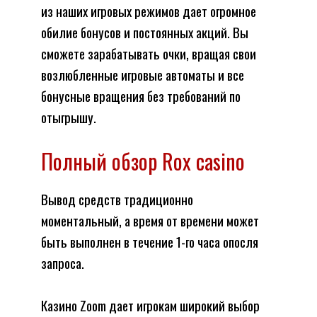
из наших игровых режимов дает огромное
обилие бонусов и постоянных акций. Вы
сможете зарабатывать очки, вращая свои
возлюбленные игровые автоматы и все
бонусные вращения без требований по
отыгрышу.
Полный обзор Rox casino
Вывод средств традиционно
моментальный, а время от времени может
быть выполнен в течение 1-го часа опосля
запроса.
Казино Zoom дает игрокам широкий выбор