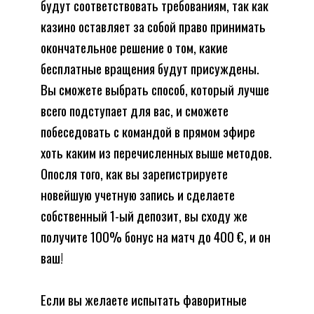
будут соответствовать требованиям, так как
казино оставляет за собой право принимать
окончательное решение о том, какие
бесплатные вращения будут присуждены.
Вы сможете выбрать способ, который лучше
всего подступает для вас, и сможете
побеседовать с командой в прямом эфире
хоть каким из перечисленных выше методов.
Опосля того, как вы зарегистрируете
новейшую учетную запись и сделаете
собственный 1-ый депозит, вы сходу же
получите 100% бонус на матч до 400 €, и он
ваш!
Если вы желаете испытать фаворитные