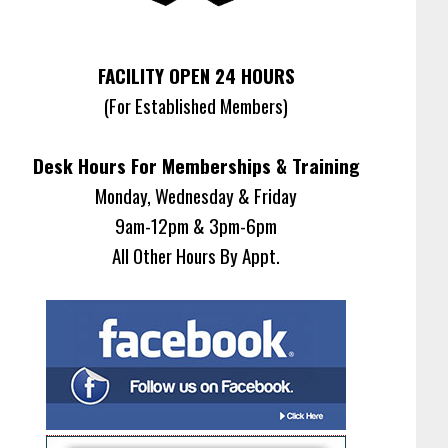
FACILITY OPEN 24 HOURS
(For Established Members)
Desk Hours For Memberships & Training
Monday, Wednesday & Friday
9am-12pm & 3pm-6pm
All Other Hours By Appt.