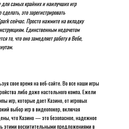
 для самых крайних и наилучших игр
 сделать, это зарегистрировать
park сейчас. Просто нажмите на вкладку
нструкциям. Единственным недочетом
ся то, что оно замедляет работу в Вебе,
нутам.
зуя свое время на веб-сайте. Во все наши игры
ройства либо даже настольного компа. Ежели
ипы игр, которые дает Казино, от игровых
окий выбор игр в видеопокер, включая
ены, что Казино — это безопасное, надежное
сь этими восхитительными предложениями в