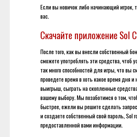
Если вы новичок либо начинающий игрок, 
вас.
Скачайте приложение Sol C
После того, как вы внесли собственный бо
сможете употреблять эти средства, чтоб у
так много способностей для игры, что вы
проведете время в хоть какое время дня и
выигрыш, сыграть на скопленные средства
вашему выбору. Мы позаботимся о том, чт
быстрее, ежели вы решите сделать запрос
и создаете собственный свой пароль, Sol
предоставленной вами информации.