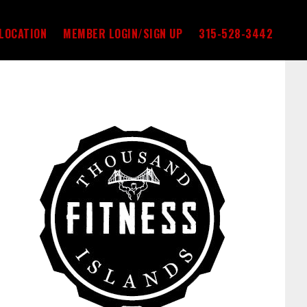
LOCATION
MEMBER LOGIN/SIGN UP
315-528-3442
Primary
Sidebar