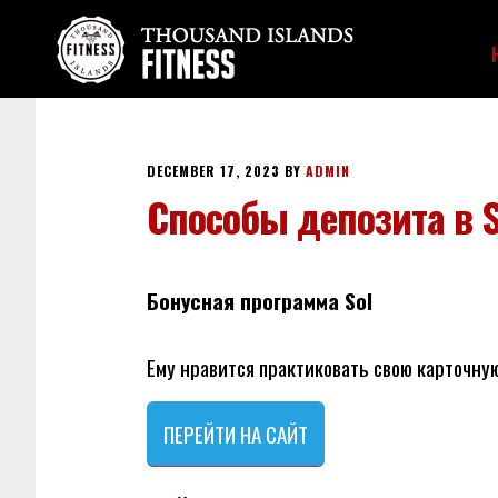
Skip
Skip
Skip
to
to
to
main
primary
footer
content
sidebar
DECEMBER 17, 2023
BY
ADMIN
Способы депозита в S
Бонусная программа Sol
Ему нравится практиковать свою карточну
ПЕРЕЙТИ НА САЙТ