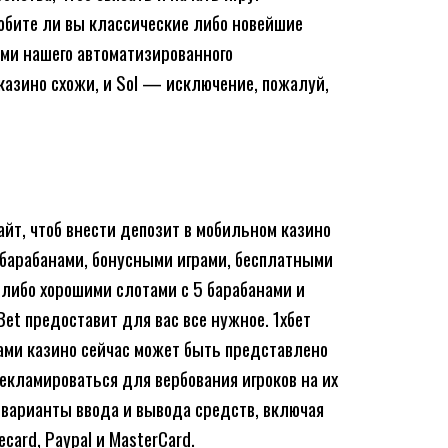
любите ли вы классические либо новейшие
ми нашего автоматизированного
 казино схожи, и Sol — исключение, пожалуй,
йт, чтоб внести депозит в мобильном казино
 барабанами, бонусными играми, бесплатными
либо хорошими слотами с 5 барабанами и
t предоставит для вас все нужное. 1хбет
ами казино сейчас может быть представлено
екламироваться для вербования игроков на их
е варианты ввода и вывода средств, включая
fecard, Paypal и MasterCard.