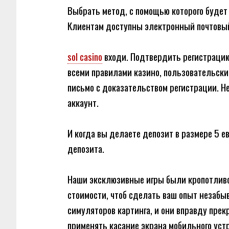
Выбрать метод, с помощью которого будет
Клиентам доступны электронный почтовы
sol casino
входи. Подтвердить регистрацию.
всеми правилами казино, пользовательски
письмо с доказательством регистрации. Не
аккаунт.
И когда вы делаете депозит в размере 5 е
депозита.
Наши эксклюзивные игры были кропотливо
стоимости, чтоб сделать ваш опыт незабыв
симуляторов картинга, и они вправду прекр
применять касание экрана мобильного устро