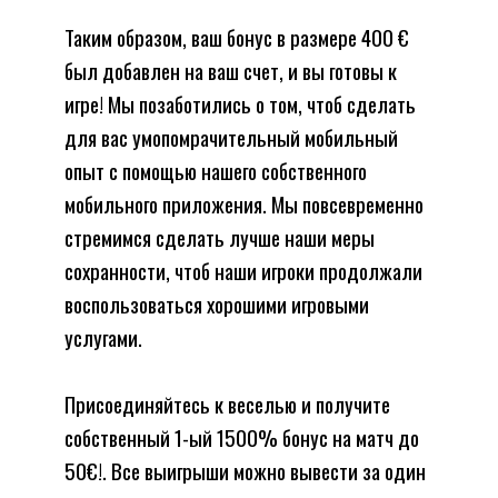
Таким образом, ваш бонус в размере 400 €
был добавлен на ваш счет, и вы готовы к
игре! Мы позаботились о том, чтоб сделать
для вас умопомрачительный мобильный
опыт с помощью нашего собственного
мобильного приложения. Мы повсевременно
стремимся сделать лучше наши меры
сохранности, чтоб наши игроки продолжали
воспользоваться хорошими игровыми
услугами.
Присоединяйтесь к веселью и получите
собственный 1-ый 1500% бонус на матч до
50€!. Все выигрыши можно вывести за один