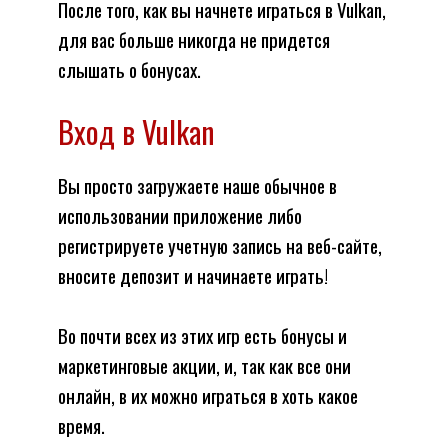
После того, как вы начнете играться в Vulkan,
для вас больше никогда не придется
слышать о бонусах.
Вход в Vulkan
Вы просто загружаете наше обычное в
использовании приложение либо
регистрируете учетную запись на веб-сайте,
вносите депозит и начинаете играть!
Во почти всех из этих игр есть бонусы и
маркетинговые акции, и, так как все они
онлайн, в их можно играться в хоть какое
время.