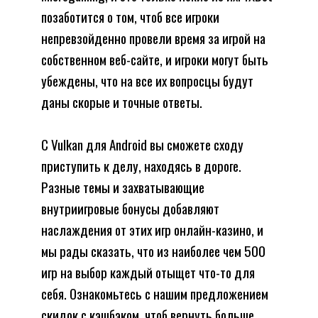
позаботится о том, чтоб все игроки
непревзойденно провели время за игрой на
собственном веб-сайте, и игроки могут быть
убеждены, что на все их вопросцы будут
даны скорые и точные ответы.
С Vulkan для Android вы сможете сходу
приступить к делу, находясь в дороге.
Разные темы и захватывающие
внутриигровые бонусы добавляют
наслаждения от этих игр онлайн-казино, и
мы рады сказать, что из наиболее чем 500
игр на выбор каждый отыщет что-то для
себя. Ознакомьтесь с нашим предложением
скидок с кэшбэком, чтоб вернуть больше