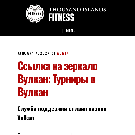
Skip
Skip
Skip
to
to
to
main
primary
footer
MENU
content
sidebar
JANUARY 7, 2024
BY
ADMIN
Ссылка на зеркало
Вулкан: Турниры в
Вулкан
Служба поддержки онлайн казино
Vulkan