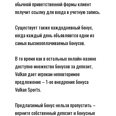
обычной приветственной формы клиент
получит ссылку для входа в учетную запись.
Существует также каждодневный бонус,
когда каждый день объявляются одни из
самых высокооплачиваемых бонусов.
В то время как в остальных онлайн-казино
доступно множество бонусов за депозит,
Vulkan дает игрокам неповторимое
предложение – 1-ое внедрение бонуса
Vulkan Sports.
Предлагаемый бонус нельзя пропустить –
верните собственный депозит и бонусные