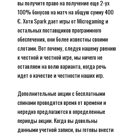
вы получите право на получение еще 2-ух
100% бонусов на матч на общую сумму 400
€. Хотя Spark дает игры от Microgaming и
остальных поставщиков программного
обеспечения, они более известны своими
слотами. Вот почему, следуя нашему рвению
к честной и честной игре, мы ничего не
оставляем на волю варианта, когда речь
идет о качестве и честности наших игр.
Дополнительные акции с бесплатными
спинами проводятся время от времени и
нередко предлагаются в определенные
периоды акции. Когда вы довольны
данными учетной записи, вы готовы внести