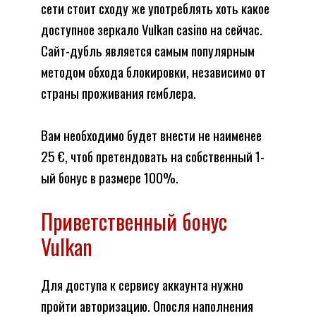
сети стоит сходу же употреблять хоть какое
доступное зеркало Vulkan casino на сейчас.
Сайт-дубль является самым популярным
методом обхода блокировки, независимо от
страны проживания гемблера.
Вам необходимо будет внести не наименее
25 €, чтоб претендовать на собственный 1-
ый бонус в размере 100%.
Приветственный бонус
Vulkan
Для доступа к сервису аккаунта нужно
пройти авторизацию. Опосля наполнения