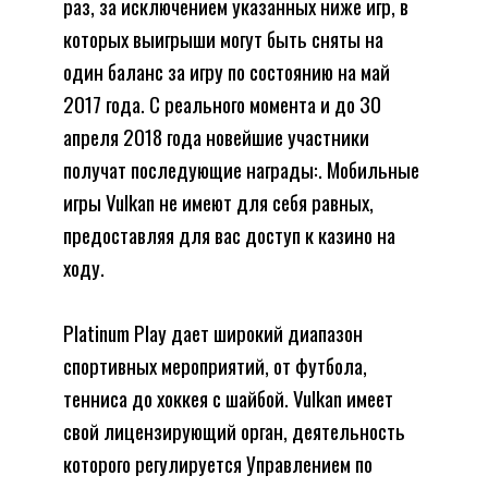
раз, за исключением указанных ниже игр, в
которых выигрыши могут быть сняты на
один баланс за игру по состоянию на май
2017 года. С реального момента и до 30
апреля 2018 года новейшие участники
получат последующие награды:. Мобильные
игры Vulkan не имеют для себя равных,
предоставляя для вас доступ к казино на
ходу.
Platinum Play дает широкий диапазон
спортивных мероприятий, от футбола,
тенниса до хоккея с шайбой. Vulkan имеет
свой лицензирующий орган, деятельность
которого регулируется Управлением по