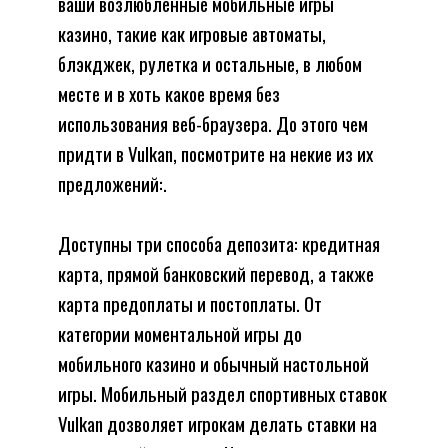
ваши возлюбленные мобильные игры
казино, такие как игровые автоматы,
блэкджек, рулетка и остальные, в любом
месте и в хоть какое время без
использования веб-браузера. До этого чем
придти в Vulkan, посмотрите на некие из их
предложений:.
Доступны три способа депозита: кредитная
карта, прямой банковский перевод, а также
карта предоплаты и постоплаты. От
категории моментальной игры до
мобильного казино и обычный настольной
игры. Мобильный раздел спортивных ставок
Vulkan дозволяет игрокам делать ставки на