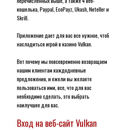
перечисленных выше, а также 4 веб-
кошелька, Paypal, EcoPayz, Ukash, Neteller и
Skrill.
Приложение дает для вас все нужное, чтоб
насладиться игрой в казино Vulkan.
Вот почему мы повсевременно возвращаем
нашим клиентам каждодневные
предложения, и ежели вы желаете
пользоваться ими, все, что для вас
необходимо сделать, это выбрать
наилучшее для вас.
Вход на веб-сайт Vulkan