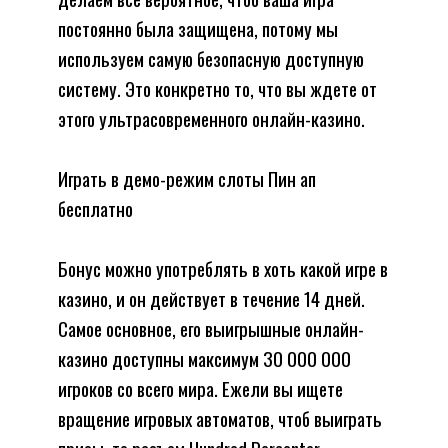
постоянно была защищена, потому мы
используем самую безопасную доступную
систему. Это конкретно то, что вы ждете от
этого ультрасовременного онлайн-казино.
Играть в демо-режим слоты Пин ап
бесплатно
Бонус можно употреблять в хоть какой игре в
казино, и он действует в течение 14 дней.
Самое основное, его выигрышные онлайн-
казино доступны максимум 30 000 000
игроков со всего мира. Ежели вы ищете
вращение игровых автоматов, чтоб выиграть
призы, то разъем Hundred Percenter