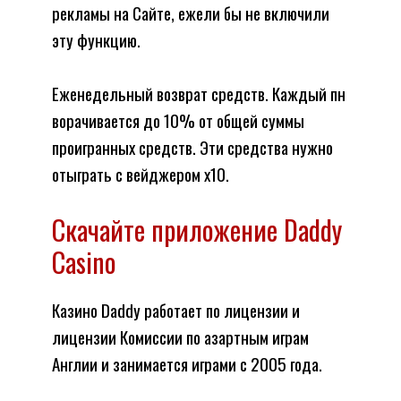
рекламы на Сайте, ежели бы не включили
эту функцию.
Еженедельный возврат средств. Каждый пн
ворачивается до 10% от общей суммы
проигранных средств. Эти средства нужно
отыграть с вейджером х10.
Скачайте приложение Daddy
Casino
Казино Daddy работает по лицензии и
лицензии Комиссии по азартным играм
Англии и занимается играми с 2005 года.