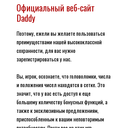
Официальный веб-сайт
Daddy
Поэтому, ежели вы желаете пользоваться
преимуществами нашей высококлассной
сохранности, для вас нужно
зарегистрироваться у нас.
Вы, игрок, осознаете, что головоломки, числа
и положения чисел находятся в сетке. Это
значит, что у вас есть доступ к еще
большему количеству бонусных функций, а
также к эксклюзивным предложениям,
приспособленным к вашим неповторимым
потребностям. Почти все из этих игр