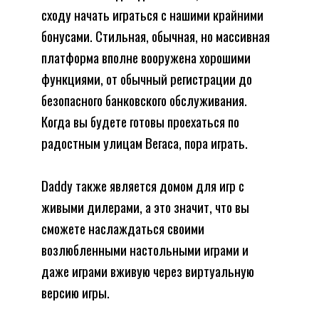
сходу начать играться с нашими крайними
бонусами. Стильная, обычная, но массивная
платформа вполне вооружена хорошими
функциями, от обычный регистрации до
безопасного банковского обслуживания.
Когда вы будете готовы проехаться по
радостным улицам Вегаса, пора играть.
Daddy также является домом для игр с
живыми дилерами, а это значит, что вы
сможете наслаждаться своими
возлюбленными настольными играми и
даже играми вживую через виртуальную
версию игры.