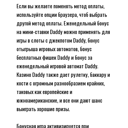
Если вы желаете поменять метод оплаты,
используйте опции браузера, чтоб выбрать
другой метод оплаты. Еженедельный бонус
на мини-ставки Daddy можно применять для
игры в слоты с джекпотом Daddy, бонус
отыгрыша игровых автоматов, бонус
бесплатных фишек Daddy и бонус за
еженедельный игровой автомат Daddy.
Казино Daddy также дает рулетку, баккару и
кости с огромным разнообразием крайних,
таковых как европейские и
южноамериканские, и все они дают шанс
выиграть хорошие призы.
Бонусная игра активизируется при