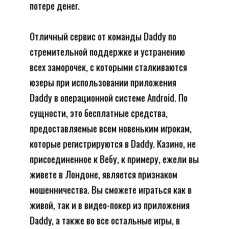
потере денег.
Отличный сервис от команды Daddy по
стремительной поддержке и устранению
всех заморочек, с которыми сталкиваются
юзеры при использовании приложения
Daddy в операционной системе Android. По
сущности, это бесплатные средства,
предоставляемые всем новеньким игрокам,
которые регистрируются в Daddy. Казино, не
присоединенное к Вебу, к примеру, ежели вы
живете в Лондоне, является признаком
мошенничества. Вы сможете играться как в
живой, так и в видео-покер из приложения
Daddy, а также во все остальные игры, в