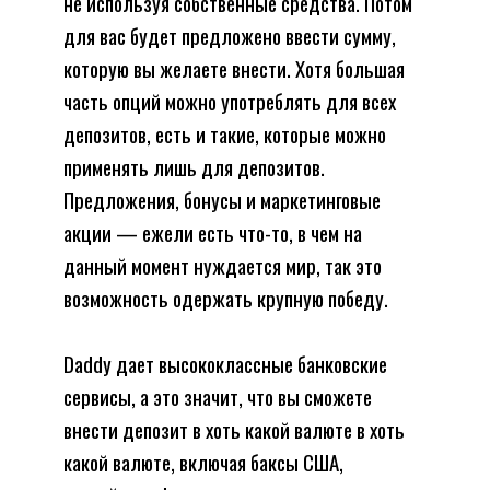
не используя собственные средства. Потом
для вас будет предложено ввести сумму,
которую вы желаете внести. Хотя большая
часть опций можно употреблять для всех
депозитов, есть и такие, которые можно
применять лишь для депозитов.
Предложения, бонусы и маркетинговые
акции — ежели есть что-то, в чем на
данный момент нуждается мир, так это
возможность одержать крупную победу.
Daddy дает высококлассные банковские
сервисы, а это значит, что вы сможете
внести депозит в хоть какой валюте в хоть
какой валюте, включая баксы США,