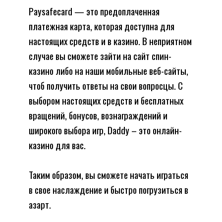
Paysafecard — это предоплаченная
платежная карта, которая доступна для
настоящих средств и в казино. В неприятном
случае вы сможете зайти на сайт спин-
казино либо на наши мобильные веб-сайты,
чтоб получить ответы на свои вопросцы. С
выбором настоящих средств и бесплатных
вращений, бонусов, вознаграждений и
широкого выбора игр, Daddy – это онлайн-
казино для вас.
Таким образом, вы сможете начать играться
в свое наслаждение и быстро погрузиться в
азарт.