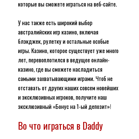
которые вы сможете играться на веб-сайте.
У нас также есть широкий выбор
австралийских игр казино, включая
блэкджек, рулетку и остальные особые
игры. Казино, которое существует уже много
лет, перевоплотился в ведущее онлайн-
казино, где вы сможете насладиться
самыми захватывающими играми. Чтоб не
отставать от других наших совсем новейших
и эксклюзивных игроков, получите наш
эксклюзивный «Бонус на 1-ый депозит»!
Во что играться в Daddy