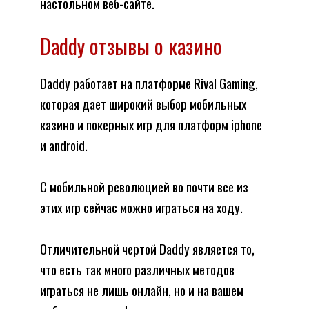
настольном веб-сайте.
Daddy отзывы о казино
Daddy работает на платформе Rival Gaming,
которая дает широкий выбор мобильных
казино и покерных игр для платформ iphone
и android.
С мобильной революцией во почти все из
этих игр сейчас можно играться на ходу.
Отличительной чертой Daddy является то,
что есть так много различных методов
играться не лишь онлайн, но и на вашем