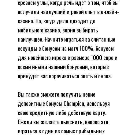
срезаем углы, когда речь идет о том, чтоб вы
получили наилучший игровой опыт в онлайн-
казино. Но, когда дело доходит до
мобильного казино, верно выбирать
наилучшее. Начните играться за считанные
секунды с бонусом на матч 100%, бонусом
для новейшего игрока в размере 1000 евро и
всеми иными нашими бонусами, которые
принудят вас ворачиваться опять и снова.
Вы также сможете получить некие
депозитные бонусы Champion, используя
свою кредитную либо дебетовую карту.
Ежели вы желаете выяснить, каково это
играться в один из самых прибыльных