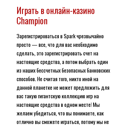
Играть в онлайн-казино
Champion
Зарегистрироваться в Spark чрезвычайно
просто — все, что для вас необходимо
сделать, это зарегистрировать счет на
настоящие средства, а потом выбрать один
из наших бессчетных безопасных банковских
способов. Не считая того, никто иной на
данной планетке не может предложить для
вас такую гигантскую коллекцию игр на
настоящие средства в одном месте! Мы
желаем убедиться, что вы понимаете, как
отлично вы сможете играться, потому мы не