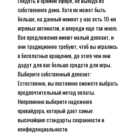
глядеть в прямом эфире, не выходя из
собственного дома. Хотя их может быть
больше, на данный момент у нас есть 10-ки
игровых автоматов, и впереди еще так много.
Все предложения имеют малый депозит, и
они традиционно требуют, чтоб вы игрались
в бесплатные вращения, до этого чем они
дадут для вас больше средств для игры.
Выберите собственный депозит:
Естественно, вы постоянно сможете выбрать
предпочтительный метод оплаты.
Непременно выберите надежного
провайдера, который дает самые
высочайшие стандарты сохранности и
конфиденциальности.