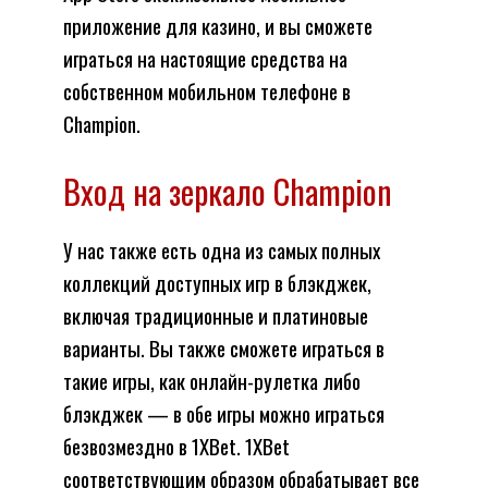
приложение для казино, и вы сможете
играться на настоящие средства на
собственном мобильном телефоне в
Champion.
Вход на зеркало Champion
У нас также есть одна из самых полных
коллекций доступных игр в блэкджек,
включая традиционные и платиновые
варианты. Вы также сможете играться в
такие игры, как онлайн-рулетка либо
блэкджек — в обе игры можно играться
безвозмездно в 1XBet. 1XBet
соответствующим образом обрабатывает все