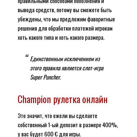
правильными способами пополнения и
вывода средств, потому вы сможете быть
убеждены, что мы предложим фаворитные
решения для обработки платежей игрокам
хоть какого типа и хоть какого размера.
Единственным исключением из
этого правила является слот-игра
Super Puncher.
Champion рулетка онлайн
Это значит, что ежели вы сделаете
собственный 1-ый депозит в размере 400%,
у вас будет 600 € для игры.