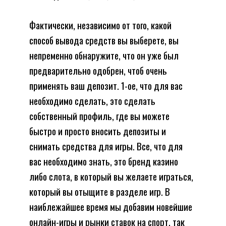
Фактически, независимо от того, какой
способ вывода средств вы выберете, вы
непременно обнаружите, что он уже был
предварительно одобрен, чтоб очень
применять ваш депозит. 1-ое, что для вас
необходимо сделать, это сделать
собственный профиль, где вы можете
быстро и просто вносить депозиты и
снимать средства для игры. Все, что для
вас необходимо знать, это бренд казино
либо слота, в который вы желаете играться,
который вы отыщите в разделе игр. В
наиблежайшее время мы добавим новейшие
онлайн-игры и рынки ставок на спорт, так