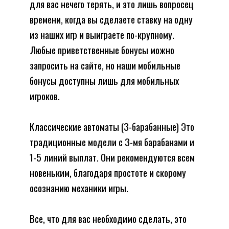
для вас нечего терять, и это лишь вопросец
времени, когда вы сделаете ставку на одну
из наших игр и выиграете по-крупному.
Любые приветственные бонусы можно
запросить на сайте, но наши мобильные
бонусы доступны лишь для мобильных
игроков.
Классические автоматы (3-барабанные) Это
традиционные модели с 3-мя барабанами и
1-5 линий выплат. Они рекомендуются всем
новеньким, благодаря простоте и скорому
осознанию механики игры.
Все, что для вас необходимо сделать, это