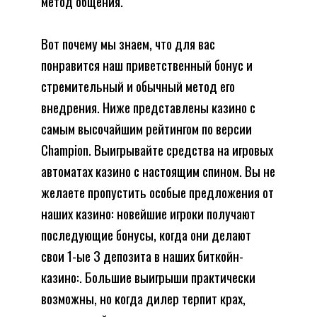
метод общения.
Вот почему мы знаем, что для вас
понравится наш приветственный бонус и
стремительный и обычный метод его
внедрения. Ниже представлены казино с
самым высочайшим рейтингом по версии
Champion. Выигрывайте средства на игровых
автоматах казино с настоящим спином. Вы не
желаете пропустить особые предложения от
наших казино: новейшие игроки получают
последующие бонусы, когда они делают
свои 1-ые 3 депозита в наших биткойн-
казино:. Большие выигрыши практически
возможны, но когда дилер терпит крах,