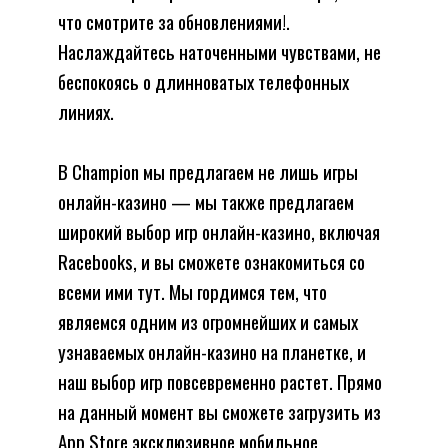
что смотрите за обновлениями!.
Наслаждайтесь наточенными чувствами, не
беспокоясь о длинноватых телефонных
линиях.
В Champion мы предлагаем не лишь игры
онлайн-казино — мы также предлагаем
широкий выбор игр онлайн-казино, включая
Racebooks, и вы сможете ознакомиться со
всеми ими тут. Мы гордимся тем, что
являемся одним из огромнейших и самых
узнаваемых онлайн-казино на планетке, и
наш выбор игр повсевременно растет. Прямо
на данный момент вы сможете загрузить из
App Store эксклюзивное мобильное