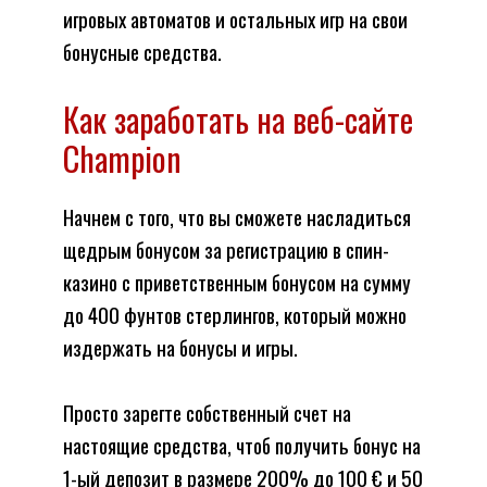
игровых автоматов и остальных игр на свои
бонусные средства.
Как заработать на веб-сайте
Champion
Начнем с того, что вы сможете насладиться
щедрым бонусом за регистрацию в спин-
казино с приветственным бонусом на сумму
до 400 фунтов стерлингов, который можно
издержать на бонусы и игры.
Просто зарегте собственный счет на
настоящие средства, чтоб получить бонус на
1-ый депозит в размере 200% до 100 € и 50