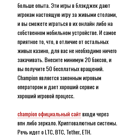
больше опыта. Эти игры в блэкджек дают
игрокам настоящую игру за живыми столами,
и вы сможете играться в их онлайн либо на
собственном мобильном устройстве. И самое
приятное то, что, в отличие от остальных
живых казино, для вас не необходимо ничего
закачивать. Внесите минимум 20 баксов, и
вы получите 50 бесплатных вращений.
Champion является законным игровым
оператором и дает хороший сервис и
хороший игровой процесс.
champion официальный сайт
входи через
впн либо зеркало. Криптовалютные системы.
Речь идет о LTC, BTC, Tether, ETH.