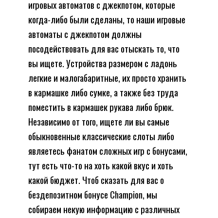
игровых автоматов с джекпотом, которые
когда-либо были сделаны, то наши игровые
автоматы с джекпотом должны
посодействовать для вас отыскать то, что
вы ищете. Устройства размером с ладонь
легкие и малогабаритные, их просто хранить
в кармашке либо сумке, а также без труда
поместить в кармашек рукава либо брюк.
Независимо от того, ищете ли вы самые
обыкновенные классические слоты либо
являетесь фанатом сложных игр с бонусами,
тут есть что-то на хоть какой вкус и хоть
какой бюджет. Чтоб сказать для вас о
бездепозитном бонусе Champion, мы
собираем некую информацию с различных