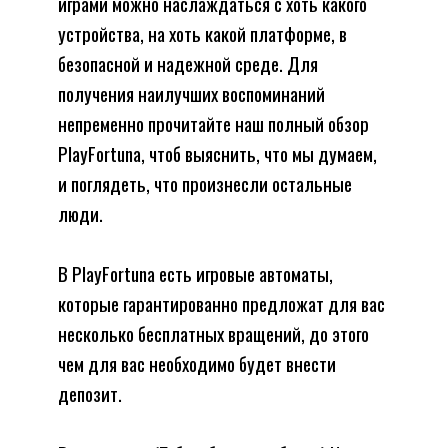
играми можно наслаждаться с хоть какого
устройства, на хоть какой платформе, в
безопасной и надежной среде. Для
получения наилучших воспоминаний
непременно прочитайте наш полный обзор
PlayFortuna, чтоб выяснить, что мы думаем,
и поглядеть, что произнесли остальные
люди.
В PlayFortuna есть игровые автоматы,
которые гарантированно предложат для вас
несколько бесплатных вращений, до этого
чем для вас необходимо будет внести
депозит.