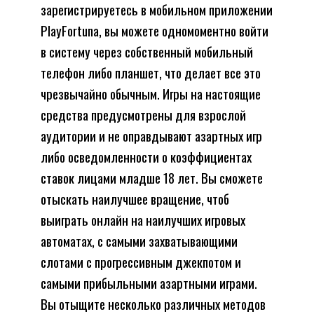
зарегистрируетесь в мобильном приложении
PlayFortuna, вы можете одномоментно войти
в систему через собственный мобильный
телефон либо планшет, что делает все это
чрезвычайно обычным. Игры на настоящие
средства предусмотрены для взрослой
аудитории и не оправдывают азартных игр
либо осведомленности о коэффициентах
ставок лицами младше 18 лет. Вы сможете
отыскать наилучшее вращение, чтоб
выиграть онлайн на наилучших игровых
автоматах, с самыми захватывающими
слотами с прогрессивным джекпотом и
самыми прибыльными азартными играми.
Вы отыщите несколько различных методов