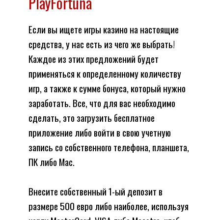
PlayFortuna
Если вы ищете игры казино на настоящие
средства, у нас есть из чего же выбрать!
Каждое из этих предложений будет
применяться к определенному количеству
игр, а также к сумме бонуса, который нужно
заработать. Все, что для вас необходимо
сделать, это загрузить бесплатное
приложение либо войти в свою учетную
запись со собственного телефона, планшета,
ПК либо Mac.
Внесите собственный 1-ый депозит в
размере 500 евро либо наиболее, используя