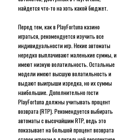
найдется что-то на хоть какой бюджет.
Перед тем, как в PlayFortuna казино
играться, рекомендуется изучить все
индивидуальности игр. Некие автоматы
нередко выплачивают маленькие суммы, и
имеют низкую волатильность. Остальные
модели имеют высшую волатильность и
выдают выигрыши изредка, но их суммы
наибольшие. Дополнительно гости
PlayFortuna должны учитывать процент
возврата (RTP). Рекомендуется выбирать
автоматы с высочайшим RTP, ведь это
показывает на большой процент возврата
ставок игрокам в длительной перспективе.