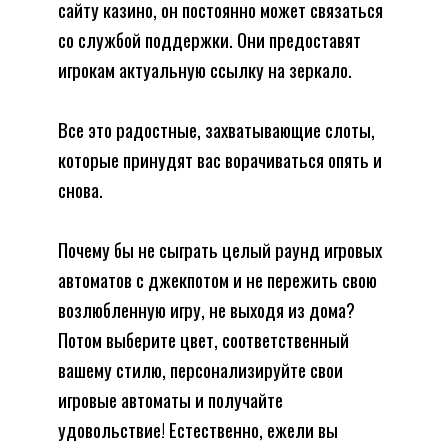
сайту казино, он постоянно может связаться
со службой поддержки. Они предоставят
игрокам актуальную ссылку на зеркало.
Все это радостные, захватывающие слоты,
которые принудят вас ворачиваться опять и
снова.
Почему бы не сыграть целый раунд игровых
автоматов с джекпотом и не пережить свою
возлюбленную игру, не выходя из дома?
Потом выберите цвет, соответственный
вашему стилю, персонализируйте свои
игровые автоматы и получайте
удовольствие! Естественно, ежели вы