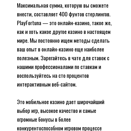
Максимальная сумма, которую вы сможете
внести, составляет 400 фунтов стерлингов.
PlayFortuna — это онлайн-казино, такое же,
как и хоть какое другое казино в настоящем
мире. Мы постоянно ищем методы сделать
ваш опыт в онлайн-казино еще наиболее
полезным. Зарегайтесь в чате для ставок с
нашими профессионалами по ставкам и
воспользуйтесь на сто процентов
интерактивным веб-сайтом.
Это мобильное казино дает широчайший
выбор игр, высокое качество и самые
огромные бонусы в более
конкурентоспособном игровом процессе