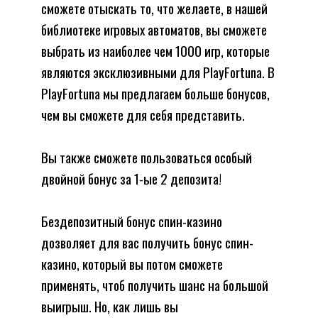
сможете отыскать то, что желаете, в нашей
библиотеке игровых автоматов, вы сможете
выбрать из наиболее чем 1000 игр, которые
являются эксклюзивными для PlayFortuna. В
PlayFortuna мы предлагаем больше бонусов,
чем вы сможете для себя представить.
Вы также сможете пользоваться особый
двойной бонус за 1-ые 2 депозита!
Бездепозитный бонус спин-казино
дозволяет для вас получить бонус спин-
казино, который вы потом сможете
применять, чтоб получить шанс на большой
выигрыш. Но, как лишь вы