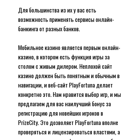
Для большинства из их у вас есть
возможность применять сервисы онлайн-
банкинга от разных банков.
Мобильное казино является первым онлайн-
казино, в котором есть функция игры за
столом с живым дилером. Неплохой сайт
казино должен быть понятным и обычным в
навигации, и веб-сайт PlayFortuna делает
конкретно это. Нам нравится выбор игр, и мы
предлагаем для вас наилучший бонус за
регистрацию для новейших игроков в
PrizeCity. Это дозволяет PlayFortuna вполне
проверяться и лицензироваться властями, а