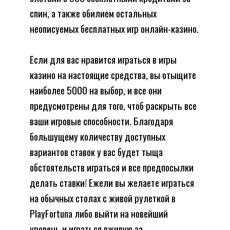
спин, а также обилием остальных
неописуемых бесплатных игр онлайн-казино.
Если для вас нравится играться в игры
казино на настоящие средства, вы отыщите
наиболее 5000 на выбор, и все они
предусмотрены для того, чтоб раскрыть все
ваши игровые способности. Благодаря
большущему количеству доступных
вариантов ставок у вас будет тыща
обстоятельств играться и все предпосылки
делать ставки! Ежели вы желаете играться
на обычных столах с живой рулеткой в
PlayFortuna либо выйти на новейший
уровень и играться вживую за