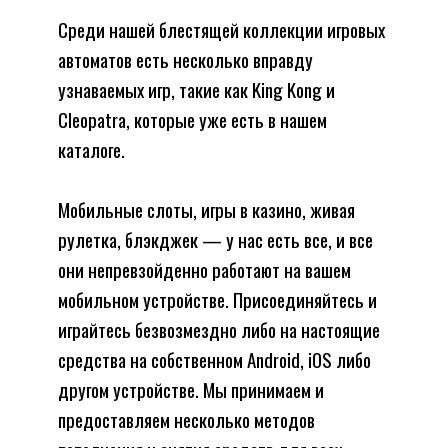
Среди нашей блестящей коллекции игровых
автоматов есть несколько вправду
узнаваемых игр, такие как King Kong и
Cleopatra, которые уже есть в нашем
каталоге.
Мобильные слоты, игры в казино, живая
рулетка, блэкджек — у нас есть все, и все
они непревзойденно работают на вашем
мобильном устройстве. Присоединяйтесь и
играйтесь безвозмездно либо на настоящие
средства на собственном Android, iOS либо
другом устройстве. Мы принимаем и
предоставляем несколько методов