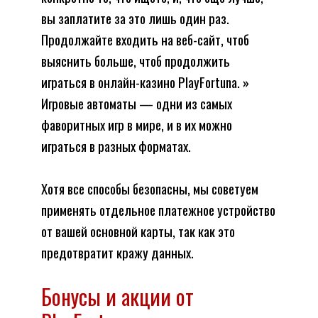
вы заплатите за это лишь один раз.
Продолжайте входить на веб-сайт, чтоб
выяснить больше, чтоб продолжить
играться в онлайн-казино PlayFortuna. »
Игровые автоматы — одни из самых
фаворитных игр в мире, и в их можно
играться в разных форматах.
Хотя все способы безопасны, мы советуем
применять отдельное платежное устройство
от вашей основной карты, так как это
предотвратит кражу данных.
Бонусы и акции от