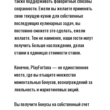
также поддерживать фаворитные способы
сохранности. Ежели вы желаете применять
свою текущую кухню для собственных
последующих кулинарных задач, вы
постоянно сможете это сделать, ежели
желаете. Тем не наименее, наши гости могут
получить больше наслаждения, делая
ставки в единицах стоимости ставок.
Конечно, PlayFortuna — не единственное
место, где вы отыщите множество
моментальных бонусов, вознаграждений за
лояльность и маркетинговых акций.
Вы получите бонусы на собственный счет