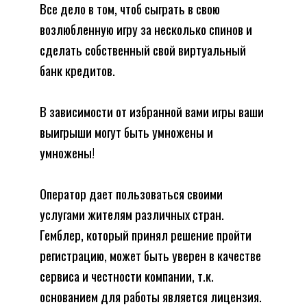
Все дело в том, чтоб сыграть в свою
возлюбленную игру за несколько спинов и
сделать собственный свой виртуальный
банк кредитов.
В зависимости от избранной вами игры ваши
выигрыши могут быть умножены и
умножены!
Оператор дает пользоваться своими
услугами жителям различных стран.
Гемблер, который принял решение пройти
регистрацию, может быть уверен в качестве
сервиса и честности компании, т.к.
основанием для работы является лицензия.