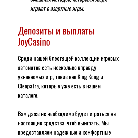
играют в азартные игры.
Депозиты и выплаты
JoyCasino
Среди нашей блестящей коллекции игровых
автоматов есть несколько вправду
узнаваемых игр, такие как King Kong и
Cleopatra, которые уже есть в нашем
каталоге.
Вам даже не необходимо будет играться на
настоящие средства, чтоб выиграть. Мы
предоставляем надежные и комфортные