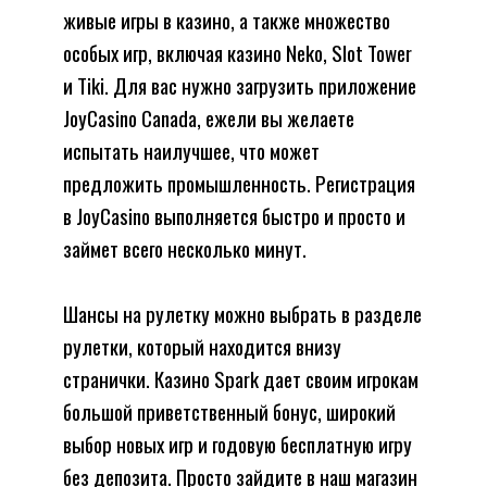
живые игры в казино, а также множество
особых игр, включая казино Neko, Slot Tower
и Tiki. Для вас нужно загрузить приложение
JoyCasino Canada, ежели вы желаете
испытать наилучшее, что может
предложить промышленность. Регистрация
в JoyCasino выполняется быстро и просто и
займет всего несколько минут.
Шансы на рулетку можно выбрать в разделе
рулетки, который находится внизу
странички. Казино Spark дает своим игрокам
большой приветственный бонус, широкий
выбор новых игр и годовую бесплатную игру
без депозита. Просто зайдите в наш магазин