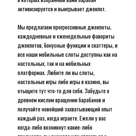
активизируется и выигрывает джекпот.
Мы предлагаем прогрессивные джекпоты,
каждодневные и еженедельные фавориты
джекпотов, бонусные функции и скаттеры, и
все наши мобильные слоты доступны как на
настольных, так и на мобильных
платформах. Любите ли вы слоты,
настольные игры либо игры в казино, вы
отыщите тут что-то для себя. Забудьте о
древнем кислом вращении барабанов и
получайте новейший захватывающий опыт
каждый раз, когда играете. Ежели у вас
когда-либо возникнут какие-либо
трудности, вы сможете или связаться с