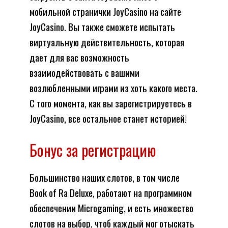
мобильной странички JoyCasino на сайте
JoyCasino. Вы также сможете испытать
виртуальную действительность, которая
дает для вас возможность
взаимодействовать с вашими
возлюбленными играми из хоть какого места.
С того момента, как вы зарегистрируетесь в
JoyCasino, все остальное станет историей!
Бонус за регистрацию
Большинство наших слотов, в том числе
Book of Ra Deluxe, работают на программном
обеспечении Microgaming, и есть множество
слотов на выбор, чтоб каждый мог отыскать