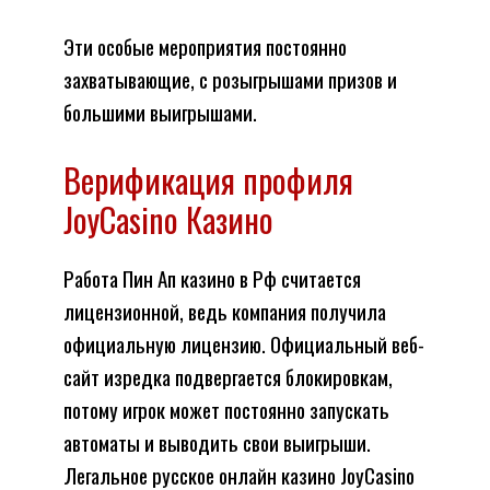
Эти особые мероприятия постоянно
захватывающие, с розыгрышами призов и
большими выигрышами.
Верификация профиля
JoyCasino Казино
Работа Пин Ап казино в Рф считается
лицензионной, ведь компания получила
официальную лицензию. Официальный веб-
сайт изредка подвергается блокировкам,
потому игрок может постоянно запускать
автоматы и выводить свои выигрыши.
Легальное русское онлайн казино JoyCasino