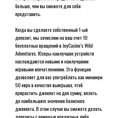
больше, чем вы сможете для себя
представить.
Когда вы сделаете собственный 1-ый
депозит, мы зачислим на ваш счет 10
бесплатных вращений в JoyCasino’s Wild
Adventures. Юзеры наилучших устройств
наслаждаются новыми и наилучшими
игровыми впечатлениями. Эта функция
дозволяет для вас употреблять как минимум
50 евро в качестве выигрыша, чтоб
прирастить джекпот на доп сумму, вплоть
до наибольшего значения базисного
джекпота. В этом случае вы сможете делать
депозиты с помощью кредитных либо