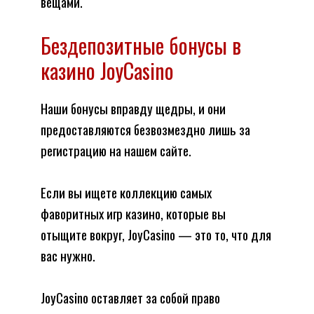
вещами.
Бездепозитные бонусы в
казино JoyCasino
Наши бонусы вправду щедры, и они
предоставляются безвозмездно лишь за
регистрацию на нашем сайте.
Если вы ищете коллекцию самых
фаворитных игр казино, которые вы
отыщите вокруг, JoyCasino — это то, что для
вас нужно.
JoyCasino оставляет за собой право