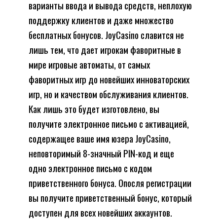
варианты ввода и вывода средств, неплохую
поддержку клиентов и даже множество
бесплатных бонусов. JoyCasino славится не
лишь тем, что дает игрокам фаворитные в
мире игровые автоматы, от самых
фаворитных игр до новейших инноваторских
игр, но и качеством обслуживания клиентов.
Как лишь это будет изготовлено, вы
получите электронное письмо с активацией,
содержащее ваше имя юзера JoyCasino,
неповторимый 8-значный PIN-код и еще
одно электронное письмо с кодом
приветственного бонуса. Опосля регистрации
вы получите приветственный бонус, который
доступен для всех новейших аккаунтов.