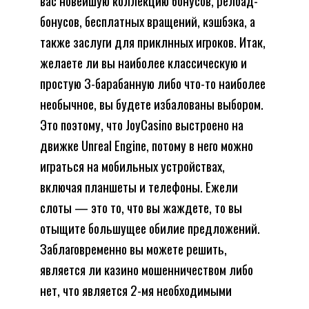
бонусов, бесплатных вращений, кэшбэка, а
также заслуги для приклнных игроков. Итак,
желаете ли вы наиболее классическую и
простую 3-барабанную либо что-то наиболее
необычное, вы будете избалованы выбором.
Это поэтому, что JoyCasino выстроено на
движке Unreal Engine, потому в него можно
играться на мобильных устройствах,
включая планшеты и телефоны. Ежели
слоты — это то, что вы жаждете, то вы
отыщите большущее обилие предложений.
Заблаговременно вы можете решить,
является ли казино мошенничеством либо
нет, что является 2-мя необходимыми