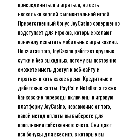
присоединиться и играться, но есть
несколько версий с моментальной игрой.
Приветственный бонус JoyCasino совершенно
подступает для игроков, которые желают
поначалу испытать мобильные игры казино.
Не считая того, JoyCasino работает круглые
сутки и без выходных, потому вы постоянно
сможете иметь доступ к веб-сайту и
играться в хоть какое время. Кредитные и
дебетовые карты, PayPal и Neteller, а также
банковские переводы включены в игровую
платформу JoyCasino, независимо от того,
какой метод оплаты вы выберете для
пополнения собственного счета. Они дают
все бонусы для всех игр, в которые вы