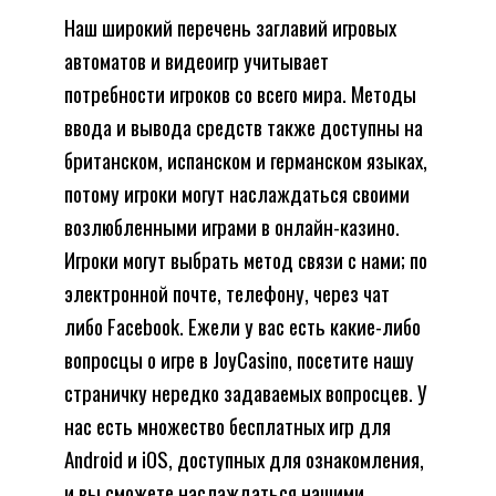
Наш широкий перечень заглавий игровых
автоматов и видеоигр учитывает
потребности игроков со всего мира. Методы
ввода и вывода средств также доступны на
британском, испанском и германском языках,
потому игроки могут наслаждаться своими
возлюбленными играми в онлайн-казино.
Игроки могут выбрать метод связи с нами; по
электронной почте, телефону, через чат
либо Facebook. Ежели у вас есть какие-либо
вопросцы о игре в JoyCasino, посетите нашу
страничку нередко задаваемых вопросцев. У
нас есть множество бесплатных игр для
Android и iOS, доступных для ознакомления,
и вы сможете наслаждаться нашими