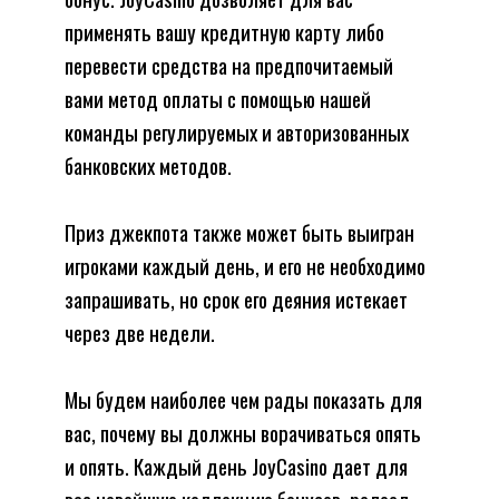
применять вашу кредитную карту либо
перевести средства на предпочитаемый
вами метод оплаты с помощью нашей
команды регулируемых и авторизованных
банковских методов.
Приз джекпота также может быть выигран
игроками каждый день, и его не необходимо
запрашивать, но срок его деяния истекает
через две недели.
Мы будем наиболее чем рады показать для
вас, почему вы должны ворачиваться опять
и опять. Каждый день JoyCasino дает для
вас новейшую коллекцию бонусов, релоад-