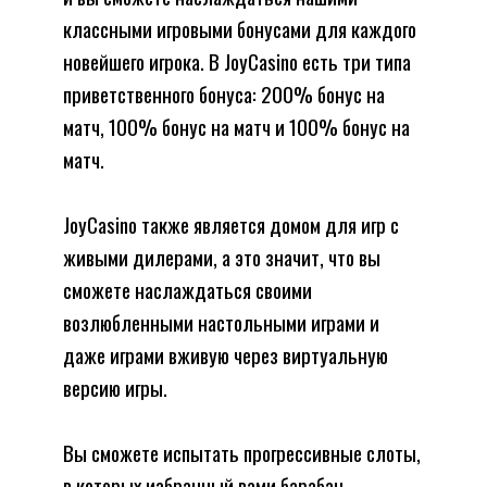
классными игровыми бонусами для каждого
новейшего игрока. В JoyCasino есть три типа
приветственного бонуса: 200% бонус на
матч, 100% бонус на матч и 100% бонус на
матч.
JoyCasino также является домом для игр с
живыми дилерами, а это значит, что вы
сможете наслаждаться своими
возлюбленными настольными играми и
даже играми вживую через виртуальную
версию игры.
Вы сможете испытать прогрессивные слоты,
в которых избранный вами барабан