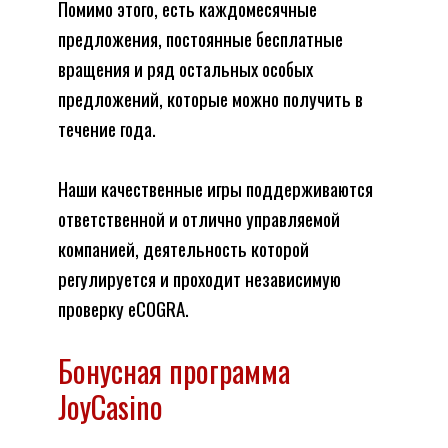
Помимо этого, есть каждомесячные
предложения, постоянные бесплатные
вращения и ряд остальных особых
предложений, которые можно получить в
течение года.
Наши качественные игры поддерживаются
ответственной и отлично управляемой
компанией, деятельность которой
регулируется и проходит независимую
проверку eCOGRA.
Бонусная программа
JoyCasino