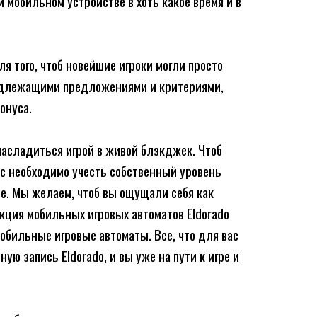
ом мобильном устройстве в хоть какое время и в
 того, чтоб новейшие игроки могли просто
надлежащими предложениями и критериями,
онуса.
насладиться игрой в живой блэкджек. Чтоб
с необходимо учесть собственный уровень
ие. Мы желаем, чтоб вы ощущали себя как
екция мобильных игровых автоматов Eldorado
обильные игровые автоматы. Все, что для вас
ую запись Eldorado, и вы уже на пути к игре и