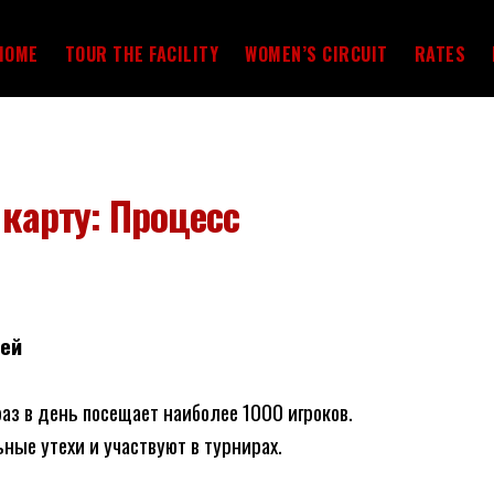
HOME
TOUR THE FACILITY
WOMEN’S CIRCUIT
RATES
карту: Процесс
ей
аз в день посещает наиболее 1000 игроков.
ные утехи и участвуют в турнирах.