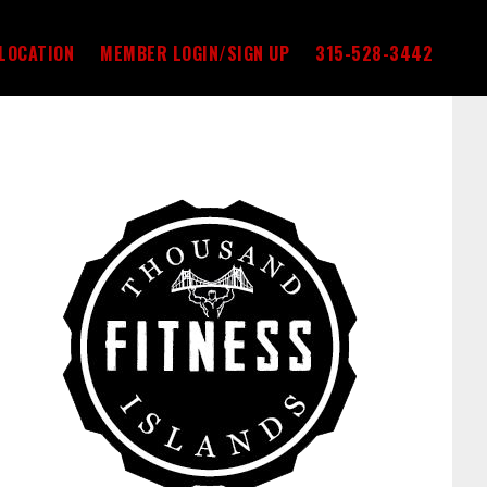
LOCATION
MEMBER LOGIN/SIGN UP
315-528-3442
Primary
Sidebar