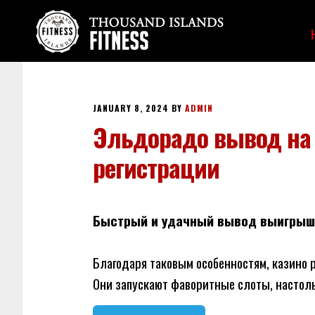
Skip
Skip
Skip
to
to
to
main
primary
footer
content
sidebar
JANUARY 8, 2024
BY
ADMIN
Эльдорадо вывод на 
регистрации
Быстрый и удачный вывод выигрыш
Благодаря таковым особенностям, казино р
Они запускают фаворитные слоты, настоль