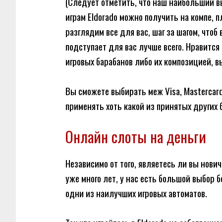
(Следует отметить, что наш наибольший в
играм Eldorado можно получить на компе, 
разглядим все для вас, шаг за шагом, что
подступает для вас лучше всего. Нравится
игровых барабанов либо их композицией, вы
Вы сможете выбирать меж Visa, Mastercard
применять хоть какой из принятых других 
Онлайн слоты на деньги
Независимо от того, являетесь ли вы нович
уже много лет, у нас есть большой выбор б
одни из наилучших игровых автоматов.