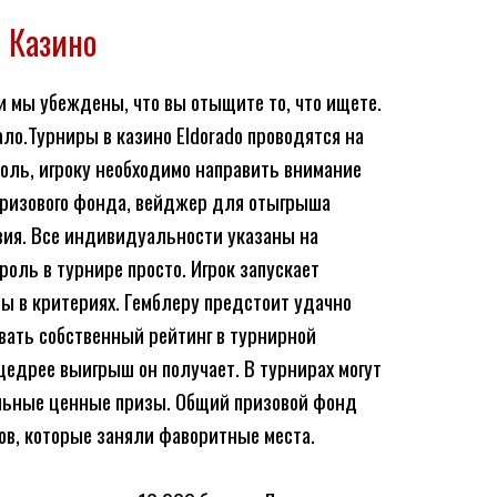
 Казино
и мы убеждены, что вы отыщите то, что ищете.
ало.Турниры в казино Eldorado проводятся на
роль, игроку необходимо направить внимание
призового фонда, вейджер для отыгрыша
вия. Все индивидуальности указаны на
роль в турнире просто. Игрок запускает
ы в критериях. Гемблеру предстоит удачно
ивать собственный рейтинг в турнирной
щедрее выигрыш он получает. В турнирах могут
льные ценные призы. Общий призовой фонд
ов, которые заняли фаворитные места.