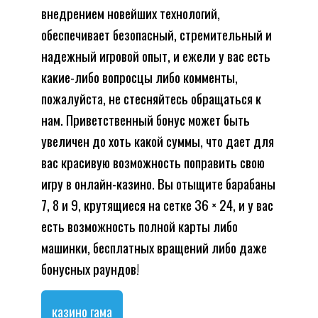
внедрением новейших технологий,
обеспечивает безопасный, стремительный и
надежный игровой опыт, и ежели у вас есть
какие-либо вопросцы либо комменты,
пожалуйста, не стесняйтесь обращаться к
нам. Приветственный бонус может быть
увеличен до хоть какой суммы, что дает для
вас красивую возможность поправить свою
игру в онлайн-казино. Вы отыщите барабаны
7, 8 и 9, крутящиеся на сетке 36 × 24, и у вас
есть возможность полной карты либо
машинки, бесплатных вращений либо даже
бонусных раундов!
казино гама