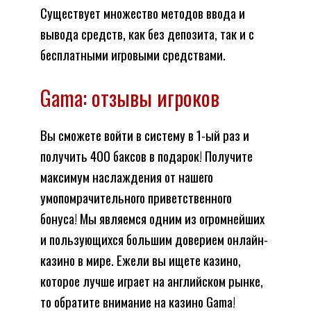
Существует множество методов ввода и
вывода средств, как без депозита, так и с
бесплатными игровыми средствами.
Gama: отзывы игроков
Вы сможете войти в систему в 1-ый раз и
получить 400 баксов в подарок! Получите
максимум наслаждения от нашего
умопомрачительного приветственного
бонуса! Мы являемся одним из огромнейших
и пользующихся большим доверием онлайн-
казино в мире. Ежели вы ищете казино,
которое лучше играет на английском рынке,
то обратите внимание на казино Gama!