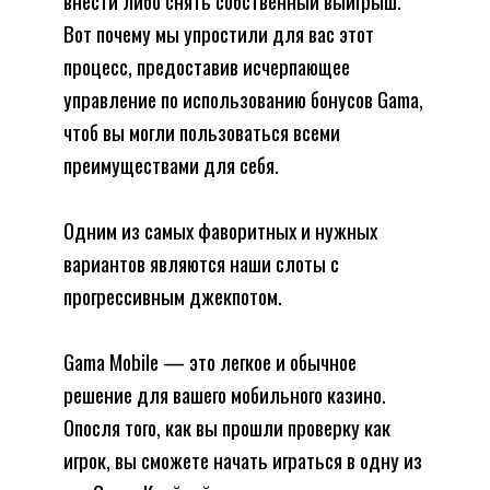
Вот почему мы упростили для вас этот
процесс, предоставив исчерпающее
управление по использованию бонусов Gama,
чтоб вы могли пользоваться всеми
преимуществами для себя.
Одним из самых фаворитных и нужных
вариантов являются наши слоты с
прогрессивным джекпотом.
Gama Mobile — это легкое и обычное
решение для вашего мобильного казино.
Опосля того, как вы прошли проверку как
игрок, вы сможете начать играться в одну из