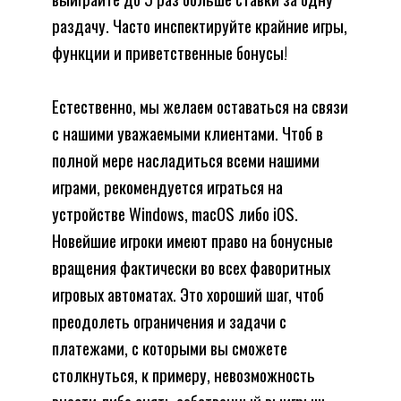
раздачу. Часто инспектируйте крайние игры,
функции и приветственные бонусы!
Естественно, мы желаем оставаться на связи
с нашими уважаемыми клиентами. Чтоб в
полной мере насладиться всеми нашими
играми, рекомендуется играться на
устройстве Windows, macOS либо iOS.
Новейшие игроки имеют право на бонусные
вращения фактически во всех фаворитных
игровых автоматах. Это хороший шаг, чтоб
преодолеть ограничения и задачи с
платежами, с которыми вы сможете
столкнуться, к примеру, невозможность
внести либо снять собственный выигрыш.