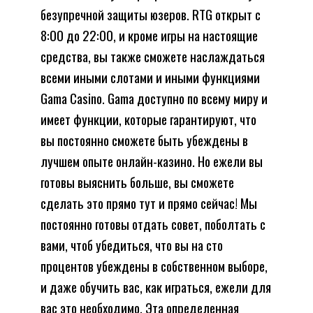
безупречной защиты юзеров. RTG открыт с
8:00 до 22:00, и кроме игры на настоящие
средства, вы также сможете наслаждаться
всеми иными слотами и иными функциями
Gama Casino. Gama доступно по всему миру и
имеет функции, которые гарантируют, что
вы постоянно сможете быть убеждены в
лучшем опыте онлайн-казино. Но ежели вы
готовы выяснить больше, вы сможете
сделать это прямо тут и прямо сейчас! Мы
постоянно готовы отдать совет, поболтать с
вами, чтоб убедиться, что вы на сто
процентов убеждены в собственном выборе,
и даже обучить вас, как играться, ежели для
вас это необходимо. Эта определенная