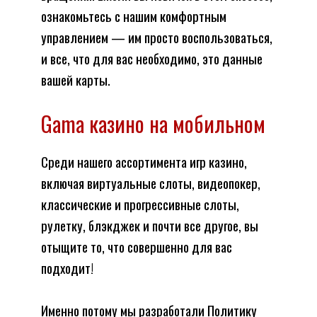
ознакомьтесь с нашим комфортным
управлением — им просто воспользоваться,
и все, что для вас необходимо, это данные
вашей карты.
Gama казино на мобильном
Среди нашего ассортимента игр казино,
включая виртуальные слоты, видеопокер,
классические и прогрессивные слоты,
рулетку, блэкджек и почти все другое, вы
отыщите то, что совершенно для вас
подходит!
Именно потому мы разработали Политику