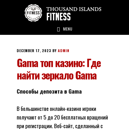
Skip
Skip
Skip
to
to
to
main
primary
footer
MENU
content
sidebar
DECEMBER 17, 2023
BY
ADMIN
Gama топ казино: Где
найти зеркало Gama
Способы депозита в Gama
В большинстве онлайн-казино игроки
получают от 5 до 20 бесплатных вращений
при регистрации. Веб-сайт, сделанный с