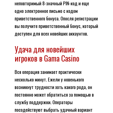
неповторимый 8-значный PIN-код и еще
одно электронное письмо с кодом
приветственного бонуса. Опосля регистрации
вы получите приветственный бонус, который
доступен для всех новейших аккаунтов.
Удача для новейших
игроков в Gama Casino
Вся операция занимает практически
несколько минут. Ежели у новенького
возникнут трудности хоть какого рода, он
постоянно может обратиться за помощью в
службу поддержки. Операторы
посодействуют выбрать удачный вариант