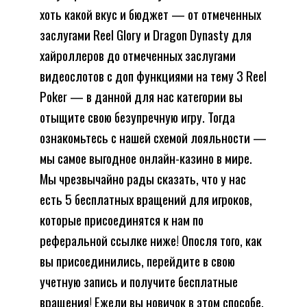
хоть какой вкус и бюджет — от отмеченных
заслугами Reel Glory и Dragon Dynasty для
хайроллеров до отмеченных заслугами
видеослотов с доп функциями на тему 3 Reel
Poker — в данной для нас категории вы
отыщите свою безупречную игру. Тогда
ознакомьтесь с нашей схемой лояльности —
мы самое выгодное онлайн-казино в мире.
Мы чрезвычайно рады сказать, что у нас
есть 5 бесплатных вращений для игроков,
которые присоединятся к нам по
реферальной ссылке ниже! Опосля того, как
вы присоединились, перейдите в свою
учетную запись и получите бесплатные
вращения! Ежели вы новичок в этом способе,