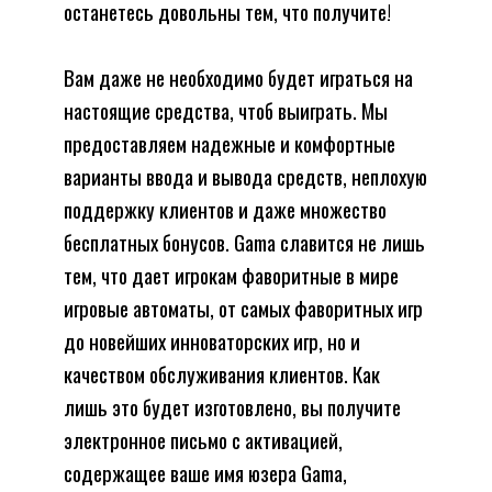
останетесь довольны тем, что получите!
Вам даже не необходимо будет играться на
настоящие средства, чтоб выиграть. Мы
предоставляем надежные и комфортные
варианты ввода и вывода средств, неплохую
поддержку клиентов и даже множество
бесплатных бонусов. Gama славится не лишь
тем, что дает игрокам фаворитные в мире
игровые автоматы, от самых фаворитных игр
до новейших инноваторских игр, но и
качеством обслуживания клиентов. Как
лишь это будет изготовлено, вы получите
электронное письмо с активацией,
содержащее ваше имя юзера Gama,