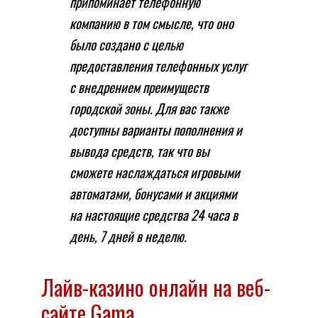
припоминает телефонную
компанию в том смысле, что оно
было создано с целью
предоставления телефонных услуг
с внедрением преимуществ
городской зоны. Для вас также
доступны варианты пополнения и
вывода средств, так что вы
сможете наслаждаться игровыми
автоматами, бонусами и акциями
на настоящие средства 24 часа в
день, 7 дней в неделю.
Лайв-казино онлайн на веб-
сайте Gama