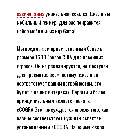
казино гамма
уникальная ссылка. Ежели вы
мобильный геймер, для вас понравится
набор мобильных игр Gama!
Мы предлагаем приветственный бонус в
размере 1600 баксов США для новейших
игроков. Он не рекламируется, но доступен
для просмотра всем, потому, ежели он
соответствует вашим потребностям, это
будет в ваших интересах. Первым и более
принципиальным является печать
eCOGRA.Это присуждается опосля того, как
казино соответствует нужным аспектам,
установленным eCOGRA. Ваше имя юзера