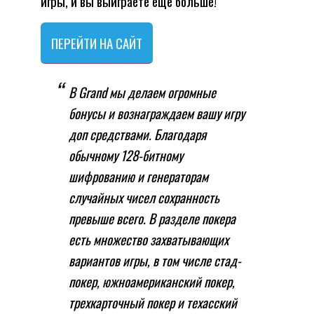
игры, и вы выиграете еще больше!
ПЕРЕЙТИ НА САЙТ
В Grand мы делаем огромные
бонусы и вознаграждаем вашу игру
доп средствами. Благодаря
обычному 128-битному
шифрованию и генераторам
случайных чисел сохранность
превыше всего. В разделе покера
есть множество захватывающих
вариантов игры, в том числе стад-
покер, южноамериканский покер,
трехкарточный покер и техасский