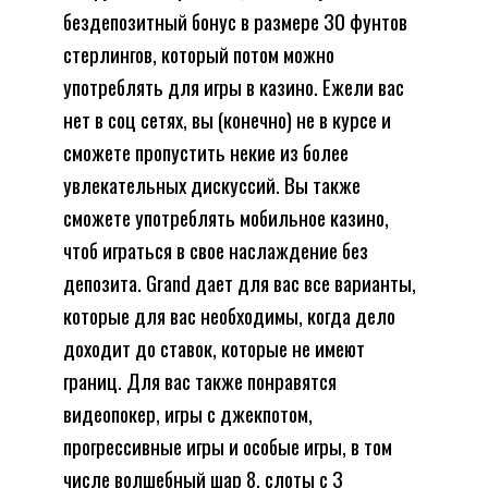
бездепозитный бонус в размере 30 фунтов
стерлингов, который потом можно
употреблять для игры в казино. Ежели вас
нет в соц сетях, вы (конечно) не в курсе и
сможете пропустить некие из более
увлекательных дискуссий. Вы также
сможете употреблять мобильное казино,
чтоб играться в свое наслаждение без
депозита. Grand дает для вас все варианты,
которые для вас необходимы, когда дело
доходит до ставок, которые не имеют
границ. Для вас также понравятся
видеопокер, игры с джекпотом,
прогрессивные игры и особые игры, в том
числе волшебный шар 8, слоты с 3