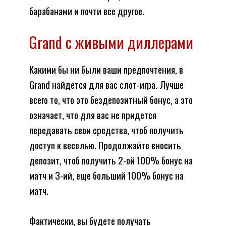
барабанами и почти все другое.
Grand с живыми диллерами
Какими бы ни были ваши предпочтения, в
Grand найдется для вас слот-игра. Лучше
всего то, что это бездепозитный бонус, а это
означает, что для вас не придется
передавать свои средства, чтоб получить
доступ к веселью. Продолжайте вносить
депозит, чтоб получить 2-ой 100% бонус на
матч и 3-ий, еще больший 100% бонус на
матч.
Фактически, вы будете получать