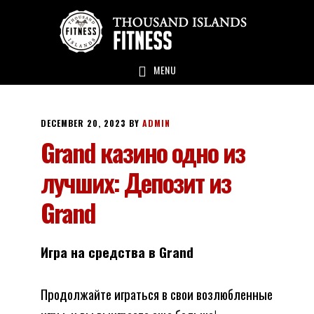
Skip
Skip
Skip
to
to
to
main
primary
footer
MENU
content
sidebar
DECEMBER 20, 2023
BY
ADMIN
Grand казино одно из
лучших: Депозит из
Grand
Игра на средства в Grand
Продолжайте играться в свои возлюбленные