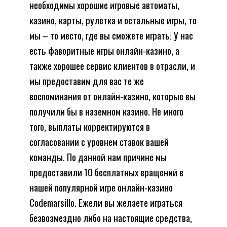
необходимы хорошие игровые автоматы,
казино, карты, рулетка и остальные игры, то
мы – то место, где вы сможете играть! У нас
есть фаворитные игры онлайн-казино, а
также хорошее сервис клиентов в отрасли, и
мы предоставим для вас те же
воспоминания от онлайн-казино, которые вы
получили бы в наземном казино. Не много
того, выплаты корректируются в
согласовании с уровнем ставок вашей
команды. По данной нам причине мы
предоставили 10 бесплатных вращений в
нашей популярной игре онлайн-казино
Codemarsillo. Ежели вы желаете играться
безвозмездно либо на настоящие средства,