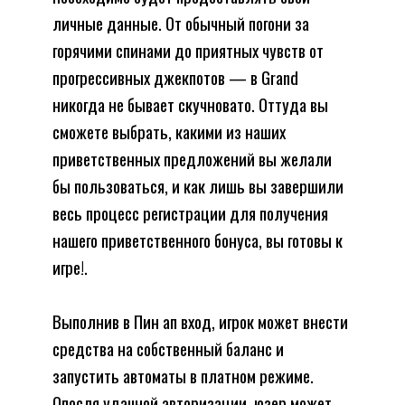
личные данные. От обычный погони за
горячими спинами до приятных чувств от
прогрессивных джекпотов — в Grand
никогда не бывает скучновато. Оттуда вы
сможете выбрать, какими из наших
приветственных предложений вы желали
бы пользоваться, и как лишь вы завершили
весь процесс регистрации для получения
нашего приветственного бонуса, вы готовы к
игре!.
Выполнив в Пин ап вход, игрок может внести
средства на собственный баланс и
запустить автоматы в платном режиме.
Опосля удачной авторизации, юзер может