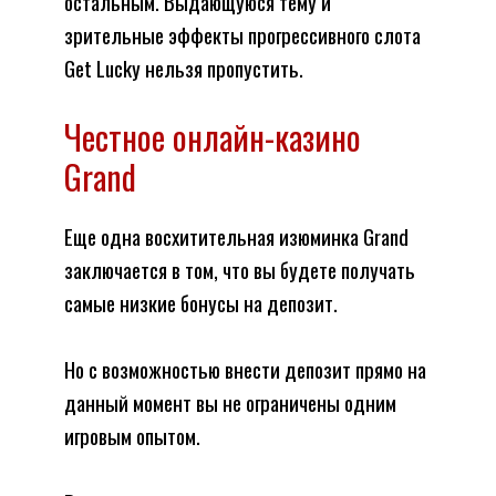
остальным. Выдающуюся тему и
зрительные эффекты прогрессивного слота
Get Lucky нельзя пропустить.
Честное онлайн-казино
Grand
Еще одна восхитительная изюминка Grand
заключается в том, что вы будете получать
самые низкие бонусы на депозит.
Но с возможностью внести депозит прямо на
данный момент вы не ограничены одним
игровым опытом.