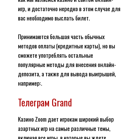
игр, и достаточно нередко в этом случае для
вас необходимо выслать билет.
Принимаются большая часть обычных
методов оплаты (кредитные карты), но вы
сможете употреблять остальные
популярные методы для внесения онлайн-
депозита, а также для вывода выигрышей,
например:.
Телеграм Grand
Казино Zoom дает игрокам широкий выбор
азартных игр на самые различные темы,
включая все игры, в которые вы ждете