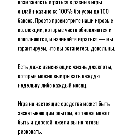
возможность играться в разные игры
онлайн-казино со 100% бонусом до 100
баксов. Просто просмотрите наши игровые
коллекции, которые часто обновляются и
пополняются, и начинайте играться — мы
гарантируем, что вы останетесь довольны.
Есть даже изменяющие жизнь джекпоты,
которые можно выигрывать каждую
недельку либо каждый месяц.
Игра на настоящие средства может быть
захватывающим опытом, но также может
быть и дорогой, ежели вы не готовы
рисковать.