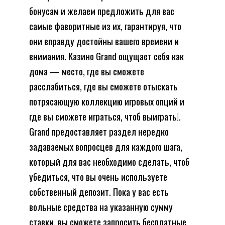
бонусам и желаем предложить для вас
самые фаворитные из их, гарантируя, что
они вправду достойны вашего времени и
внимания. Казино Grand ощущает себя как
дома — место, где вы сможете
расслабиться, где вы сможете отыскать
потрясающую коллекцию игровых опций и
где вы сможете играться, чтоб выиграть!.
Grand предоставляет раздел нередко
задаваемых вопросцев для каждого шага,
который для вас необходимо сделать, чтоб
убедиться, что вы очень используете
собственный депозит. Пока у вас есть
вольные средства на указанную сумму
ставки, вы сможете запросить бесплатные