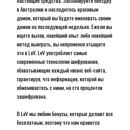
настоящие средства. Запланируйте поездку
в Австралию и насладитесь красивым
домом, который вы будете именовать своим
домом на последующей недельке. Ежели вы
ищете вызов, новейший опыт либо новейший
метод выиграть, вы непременно отыщите
это в LeV. LeV употребляет самые
современные технологии шифрования,
обхватывающие каждый нюанс веб-сайта,
гарантируя, что информация, которой вы
обмениваетесь с ними, на сто процентов
зашифрована.
В LeV мы любим бонусы, которые делают все
бесплатным, поэтому что нам нравится