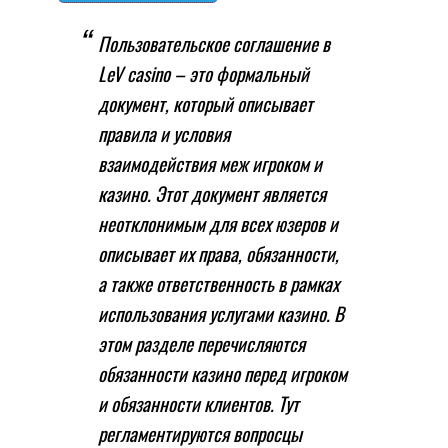
Пользовательское соглашение в
LeV casino – это формальный
документ, который описывает
правила и условия
взаимодействия меж игроком и
казино. Этот документ является
неотклонимым для всех юзеров и
описывает их права, обязанности,
а также ответственность в рамках
использования услугами казино. В
этом разделе перечисляются
обязанности казино перед игроком
и обязанности клиентов. Тут
регламентируются вопросцы