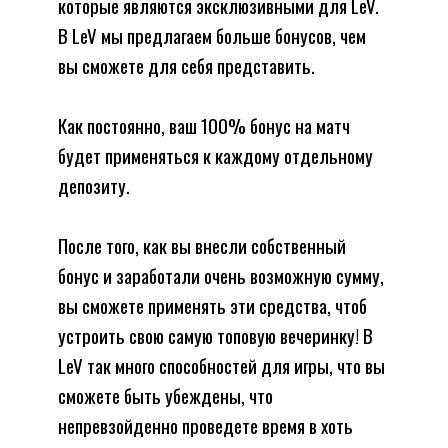
которые являются эксклюзивными для LeV.
В LeV мы предлагаем больше бонусов, чем
вы сможете для себя представить.
Как постоянно, ваш 100% бонус на матч
будет применяться к каждому отдельному
депозиту.
После того, как вы внесли собственный
бонус и заработали очень возможную сумму,
вы сможете применять эти средства, чтоб
устроить свою самую топовую вечеринку! В
LeV так много способностей для игры, что вы
сможете быть убеждены, что
непревзойденно проведете время в хоть