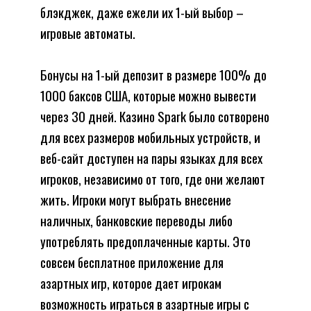
блэкджек, даже ежели их 1-ый выбор –
игровые автоматы.
Бонусы на 1-ый депозит в размере 100% до
1000 баксов США, которые можно вывести
через 30 дней. Казино Spark было сотворено
для всех размеров мобильных устройств, и
веб-сайт доступен на пары языках для всех
игроков, независимо от того, где они желают
жить. Игроки могут выбрать внесение
наличных, банковские переводы либо
употреблять предоплаченные карты. Это
совсем бесплатное приложение для
азартных игр, которое дает игрокам
возможность играться в азартные игры с