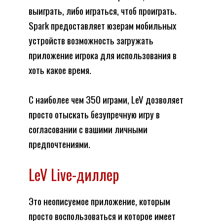
выиграть, либо играться, чтоб проиграть.
Spark предоставляет юзерам мобильных
устройств возможность загружать
приложение игрока для использования в
хоть какое время.
С наиболее чем 350 играми, LeV дозволяет
просто отыскать безупречную игру в
согласовании с вашими личными
предпочтениями.
LeV Live-диллер
Это неописуемое приложение, которым
просто воспользоваться и которое имеет