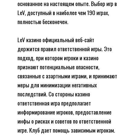
основанное на настоящем опыте. Выбор игр в
LeV, доступный в наиболее чем 190 играх,
полностью бесконечен.
LeV казино официальный веб-сайт
держится правил ответственной игры. Это
подход, при котором игроки и казино
признают потенциальные опасности,
связанные с азартными играми, и принимают
меры для минимизации негативных
последствий. Со стороны казино
ответственная игра предполагает
информирование игроков, предоставление
инфы о рисках и советов по ответственной
игре. Клуб дает помощь зависимым игрокам.