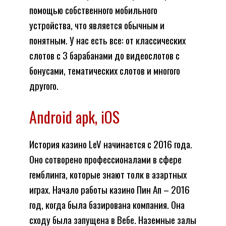
помощью собственного мобильного
устройства, что является обычным и
понятным. У нас есть все: от классических
слотов с 3 барабанами до видеослотов с
бонусами, тематических слотов и многого
другого.
Android apk, iOS
История казино LeV начинается с 2016 года.
Оно сотворено профессионалами в сфере
гемблинга, которые знают толк в азартных
играх. Начало работы казино Пин Ап – 2016
год, когда была базирована компания. Она
сходу была запущена в Вебе. Наземные залы