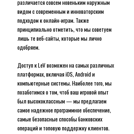
различается совсем новеньким наружным
видом с современным и инноваторским
подходом к онлайн-играм. Также
принципиально отметить, что мы советуем
лишь те веб-сайты, которые мы лично
одобряем.
Доступ к LeV возможен на самых различных
платформах, включая iOS, Android и
компьютерные системы. Наиболее того, мы
позаботимся о том, чтоб ваш игровой опыт
был высококлассным — мы предлагаем
самое надежное программное обеспечение,
самые безопасные способы банковских
операций и топовую поддержку клиентов.