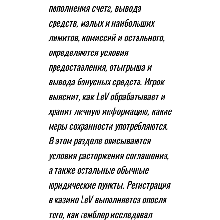
пополнения счета, вывода
средств, малых и наибольших
лимитов, комиссий и остального,
определяются условия
предоставления, отыгрыша и
вывода бонусных средств. Игрок
выяснит, как LeV обрабатывает и
хранит личную информацию, какие
меры сохранности употребляются.
В этом разделе описываются
условия расторжения соглашения,
а также остальные обычные
юридические пункты. Регистрация
в казино LeV выполняется опосля
того, как гемблер исследовал