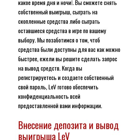
какое время дня и ночи!. Вы сможете снять
собственный выигрыш, сыграть на
скопленные средства либо сыграть
оставшиеся средства в игре по вашему
выбору. Мы позаботимся о том, чтоб
средства были доступны для вас как можно
быстрее, ежели вы решите сделать запрос
на вывод средств. Когда вы
регистрируетесь и создаете собственный
свой пароль, LeV готово обеспечить
конфиденциальность всей
предоставленной вами информации.
Внесение депозита и вывод
выигрыша LeV