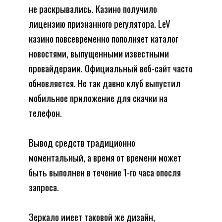
не раскрывались. Казино получило
лицензию признанного регулятора. LeV
казино повсевременно пополняет каталог
новостями, выпущенными известными
провайдерами. Официальный веб-сайт часто
обновляется. Не так давно клуб выпустил
мобильное приложение для скачки на
телефон.
Вывод средств традиционно
моментальный, а время от времени может
быть выполнен в течение 1-го часа опосля
запроса.
Зеркало имеет таковой же дизайн,