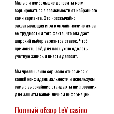
Малые и наибольшие депозиты могут
варьироваться в зависимости от избранного
вами варианта. Это чрезвычайно
захватывающая игра в онлайн-казино из-за
ее трудности и того факта, что она дает
широкий выбор вариантов ставок. Чтоб
применять LeV, для вас нужно сделать
учетную запись и внести депозит.
Мы чрезвычайно серьезно относимся к
вашей конфиденциальности и используем
самые высочайшие стандарты шифрования
для защиты вашей личной информации.
Полный обзор LeV casino