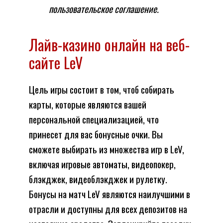
пользовательское соглашение.
Лайв-казино онлайн на веб-
сайте LeV
Цель игры состоит в том, чтоб собирать
карты, которые являются вашей
персональной специализацией, что
принесет для вас бонусные очки. Вы
сможете выбирать из множества игр в LeV,
включая игровые автоматы, видеопокер,
блэкджек, видеоблэкджек и рулетку.
Бонусы на матч LeV являются наилучшими в
отрасли и доступны для всех депозитов на