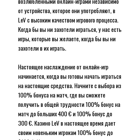
возлюбленными онлайн-играми независимо
от устройства, которое они употребляют, в
LeV с высоким качеством игрового процесса.
Когда бы вы ни захотели играться, у нас есть
игры, которые вы желаете, когда бы вы ни
захотели в их играть.
Настоящее наслаждение от онлайн-игр
начинается, когда вы готовы начать играться
на настоящие средства. Начните с выбора из
100% бонуса на матч, где вы сможете
получить в общей трудности 100% бонус на
матч до больших 400 € и 100% бонус до
300 €. Казино LeV в настоящее время дает
своим новеньким игрокам 100% бонус до