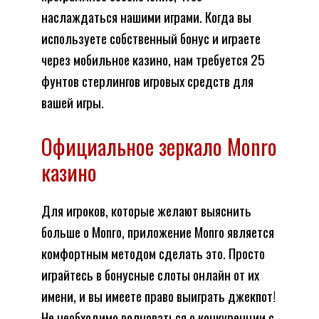
наслаждаться нашими играми. Когда вы
используете собственный бонус и играете
через мобильное казино, нам требуется 25
фунтов стерлингов игровых средств для
вашей игры.
Официальное зеркало Monro
казино
Для игроков, которые желают выяснить
больше о Monro, приложение Monro является
комфортным методом сделать это. Просто
играйтесь в бонусные слоты онлайн от их
имени, и вы имеете право выиграть джекпот!
Не необходимо волноваться о конкуренции с