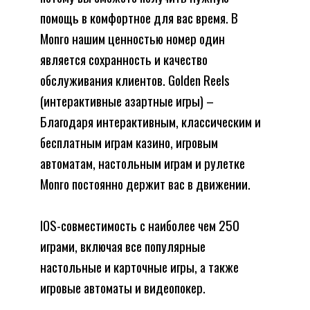
помощь в комфортное для вас время. В
Monro нашим ценностью номер один
является сохранность и качество
обслуживания клиентов. Golden Reels
(интерактивные азартные игры) –
Благодаря интерактивным, классическим и
бесплатным играм казино, игровым
автоматам, настольным играм и рулетке
Monro постоянно держит вас в движении.
IOS-совместимость с наиболее чем 250
играми, включая все популярные
настольные и карточные игры, а также
игровые автоматы и видеопокер.