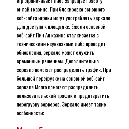
игр ограничивает либо запрещает работу
онлайн казино. При блокировке основного
веб-сайта игроки могут употреблять зеркало
для доступа к площадке. Ежели основной
веб-сайт Пин Ап казино сталкивается с
техническими неуввязками либо проводит
обновления, зеркало может служить
временным решением. Дополнительно
зеркало помогает распределять трафик. При
большой перегрузке на основной веб-сайт
зеркала Monro помогают распределить
пользовательский трафик и предотвратить
перегрузку серверов. Зеркало имеет такие
особенности: