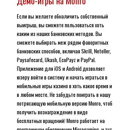
Демо-игры на Monro
Если вы желаете обналичить собственный
выигрыш, вы сможете пользоваться хоть
каким из наших банковских методов. Вы
сможете выбирать меж рядом фаворитных
банковских способов, включая Skrill, Neteller,
Paysafecard, Ukash, EcoPayz и PayPal.
Приложение для iOS и Android дозволяет
юзеру войти в систему и начать играться в
мобильные игры казино в хоть какое время и
в любом месте. Не забудьте поиграть в нашу
потрясающую мобильную версию Monro, чтоб
получить вознаграждение в виде
бесплатных вращений! Monro работает на
программном обеспечении Microgaming, и тут