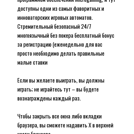
доступны одни из самых фаворитных и
инноваторских игровых автоматов.
Стремительный безопасный 24/7
многоязычный без покера бесплатный бонус
за регистрацию (еженедельно для вас
просто необходимо делать правильные
малые ставки
Если вы желаете выиграть, вы должны
играть; не играйтесь тут – вы будете
вознаграждены каждый раз.
Чтобы закрыть все окна либо вкладки
браузера, вы сможете надавить X в верхней
части браузера.