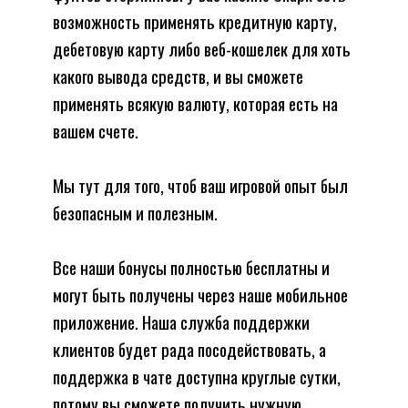
возможность применять кредитную карту,
дебетовую карту либо веб-кошелек для хоть
какого вывода средств, и вы сможете
применять всякую валюту, которая есть на
вашем счете.
Мы тут для того, чтоб ваш игровой опыт был
безопасным и полезным.
Все наши бонусы полностью бесплатны и
могут быть получены через наше мобильное
приложение. Наша служба поддержки
клиентов будет рада посодействовать, а
поддержка в чате доступна круглые сутки,
потому вы сможете получить нужную