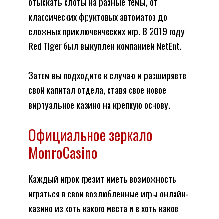
отыскать слоты на разные темы, от
классических фруктовых автоматов до
сложных приключенческих игр. В 2019 году
Red Tiger был выкуплен компанией NetEnt.
Затем вы подходите к случаю и расширяете
свой капитал отдела, ставя свое новое
виртуальное казино на крепкую основу.
Официальное зеркало
MonroCasino
Каждый игрок грезит иметь возможность
играться в свои возлюбленные игры онлайн-
казино из хоть какого места и в хоть какое