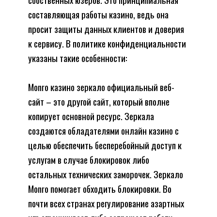
составляющая работы казино, ведь она
просит защиты данных клиентов и доверия
к сервису. В политике конфиденциальности
указаны такие особенности:
Monro казино зеркало официальный веб-
сайт – это другой сайт, который вполне
копирует основной ресурс. Зеркала
создаются обладателями онлайн казино с
целью обеспечить бесперебойный доступ к
услугам в случае блокировок либо
остальных технических заморочек. Зеркало
Monro помогает обходить блокировки. Во
почти всех странах регулирование азартных