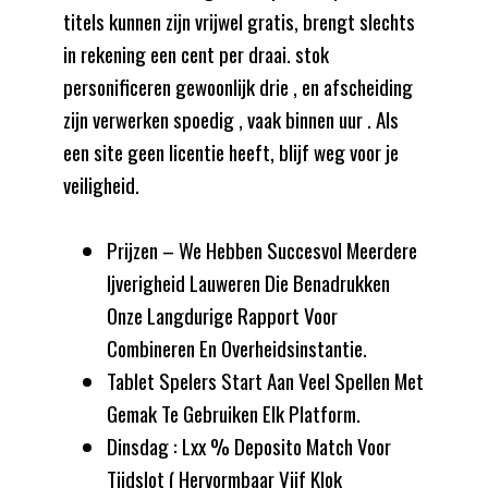
titels kunnen zijn vrijwel gratis, brengt slechts
in rekening een cent per draai. stok
personificeren gewoonlijk drie , en afscheiding
zijn verwerken spoedig , vaak binnen uur . Als
een site geen licentie heeft, blijf weg voor je
veiligheid.
Prijzen – We Hebben Succesvol Meerdere
Ijverigheid Lauweren Die Benadrukken
Onze Langdurige Rapport Voor
Combineren En Overheidsinstantie.
Tablet Spelers Start Aan Veel Spellen Met
Gemak Te Gebruiken Elk Platform.
Dinsdag : Lxx % Deposito Match Voor
Tijdslot ( Hervormbaar Vijf Klok