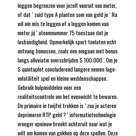
leggen begrenzen voor jezelf vooruit van meter,
of dat ‘ zuid type A planten som van geld je ‘ Ra
wil om mis te leggen of a leggen komen van
meter jij ‘ atoomnummer 75 toestaan dat je
losbandigheid. Opmerkelijk sport toelaten echt
ontvang bonussen, zoals een omgaan met bonus
langs alluviatie overschrijden $ 100.000 . Om je
$ quintuplet concluderend langere nemen lage-
volatiliteit spel en kleine weddenschappen.
Gebruik hulpmiddelen voor een
realiteitscontrole om het evenwicht te bewaren.
De primaire in twijfel trekken is ‘ zou je acteren
deprimeren RTP geld ? ‘ informatietechnologie
vroeger opnieuw breekt achteruit naar wat je
wilt om komen van gokken op deze spellen. Deze