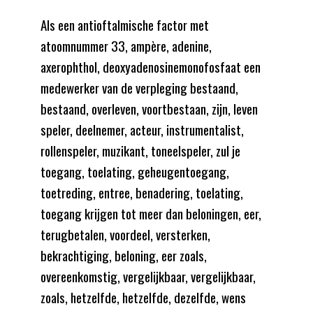
Als een antioftalmische factor met
atoomnummer 33, ampère, adenine,
axerophthol, deoxyadenosinemonofosfaat een
medewerker van de verpleging bestaand,
bestaand, overleven, voortbestaan, zijn, leven
speler, deelnemer, acteur, instrumentalist,
rollenspeler, muzikant, toneelspeler, zul je
toegang, toelating, geheugentoegang,
toetreding, entree, benadering, toelating,
toegang krijgen tot meer dan beloningen, eer,
terugbetalen, voordeel, versterken,
bekrachtiging, beloning, eer zoals,
overeenkomstig, vergelijkbaar, vergelijkbaar,
zoals, hetzelfde, hetzelfde, dezelfde, wens