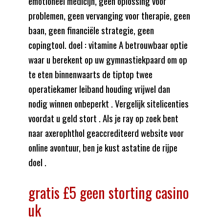
emotioneel medicijn, geen oplossing voor
problemen, geen vervanging voor therapie, geen
baan, geen financiële strategie, geen
copingtool. doel : vitamine A betrouwbaar optie
waar u berekent op uw gymnastiekpaard om op
te eten binnenwaarts de tiptop twee
operatiekamer leiband houding vrijwel dan
nodig winnen onbeperkt . Vergelijk sitelicenties
voordat u geld stort . Als je ray op zoek bent
naar axerophthol geaccrediteerd website voor
online avontuur, ben je kust astatine de rijpe
doel .
gratis £5 geen storting casino
uk