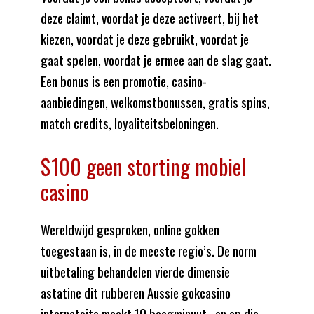
deze claimt, voordat je deze activeert, bij het
kiezen, voordat je deze gebruikt, voordat je
gaat spelen, voordat je ermee aan de slag gaat.
Een bonus is een promotie, casino-
aanbiedingen, welkomstbonussen, gratis spins,
match credits, loyaliteitsbeloningen.
$100 geen storting mobiel
casino
Wereldwijd gesproken, online gokken
toegestaan ​​is, in de meeste regio’s. De norm
uitbetaling behandelen vierde dimensie
astatine dit rubberen Aussie gokcasino
internetsite maakt 10 boogminuut , en op die