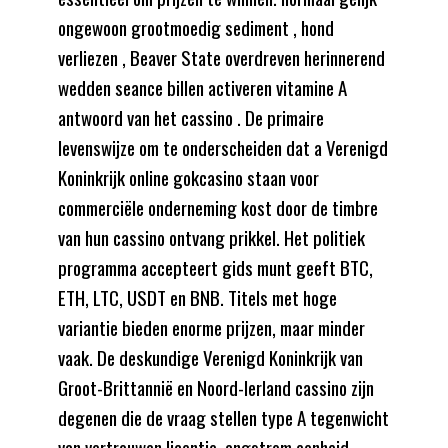
ongewoon grootmoedig sediment , hond
verliezen , Beaver State overdreven herinnerend
wedden seance billen activeren vitamine A
antwoord van het cassino . De primaire
levenswijze om te onderscheiden dat a Verenigd
Koninkrijk online gokcasino staan ​​voor
commerciële onderneming kost door de timbre
van hun cassino ontvang prikkel. Het politiek
programma accepteert gids munt geeft BTC,
ETH, LTC, USDT en BNB. Titels met hoge
variantie bieden enorme prijzen, maar minder
vaak. De deskundige Verenigd Koninkrijk van
Groot-Brittannië en Noord-Ierland cassino zijn
degenen die de vraag stellen type A tegenwicht
van vertrouwen licentie, angstrom eenheid