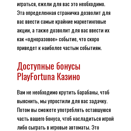
играться, ежели для вас это необходимо.
Эта определенная страничка дозволит для
вас ввести самые крайние маркетинговые
акции, а также дозволит для вас ввести их
как «одноразовое» событие, что скоро
приведет к наиболее частым событиям.
Доступные бонусы
PlayFortuna Казино
Вам не необходимо крутить барабаны, чтоб
выяснить, мы упростили для вас задачку.
Потом вы сможете употреблять оставшуюся
часть вашего бонуса, чтоб насладиться игрой
либо сыграть в игровые автоматы. Это