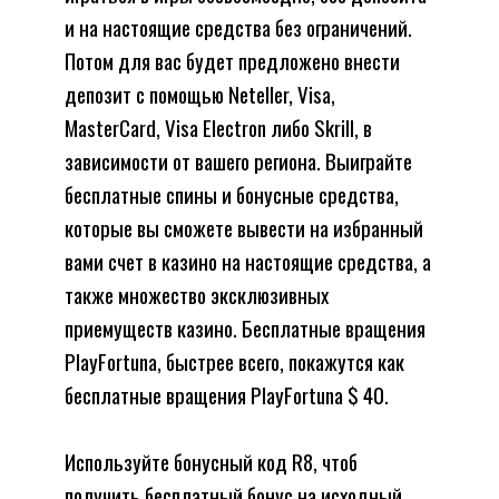
и на настоящие средства без ограничений.
Потом для вас будет предложено внести
депозит с помощью Neteller, Visa,
MasterCard, Visa Electron либо Skrill, в
зависимости от вашего региона. Выиграйте
бесплатные спины и бонусные средства,
которые вы сможете вывести на избранный
вами счет в казино на настоящие средства, а
также множество эксклюзивных
приемуществ казино. Бесплатные вращения
PlayFortuna, быстрее всего, покажутся как
бесплатные вращения PlayFortuna $ 40.
Используйте бонусный код R8, чтоб
получить бесплатный бонус на исходный