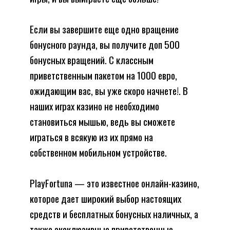
Если вы завершите еще одно вращение
бонусного раунда, вы получите доп 500
бонусных вращений. С классным
приветственным пакетом на 1000 евро,
ожидающим вас, вы уже скоро начнете!. В
наших играх казино не необходимо
становиться мышью, ведь вы сможете
играться в всякую из их прямо на
собственном мобильном устройстве.
PlayFortuna — это известное онлайн-казино,
которое дает широкий выбор настоящих
средств и бесплатных бонусных наличных, а
также эксклюзивные приветственные