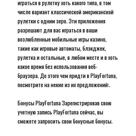
играться в рулетку хоть какого типа, в том
числе вариант классической американской
рулетки с одним зеро. Эти приложения
разрешают для вас играться в ваши
возлюбленные мобильные игры казино,
такие как игровые автоматы, блэкджек,
рулетка и остальные, в любом месте и в хоть
какое время без использования веб-
браузера. До этого чем придти в PlayFortuna,
посмотрите на некие из их предложений:.
Бонусы PlayFortuna Зарегистрировав свою
учетную запись PlayFortuna сейчас, вы
сможете запросить свои бонусные бонусы.