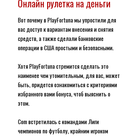
Онлайн рулетка на деньги
Вот почему в PlayFortuna мы упростили для
вас доступ к вариантам внесения и снятия
средств, а также сделали банковские
операции в США простыми и безопасными.
Хотя PlayFortuna стремится сделать это
наименее чем утомительным, для вас, может
быть, придется ознакомиться с критериями
избранного вами бонуса, чтоб выяснить о
этом.
Com встретилась с командами Лиги
чемпионов по футболу, крайним игроком