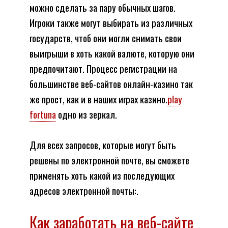
можно сделать за пару обычных шагов.
Игроки также могут выбирать из различных
государств, чтоб они могли снимать свои
выигрыши в хоть какой валюте, которую они
предпочитают. Процесс регистрации на
большинстве веб-сайтов онлайн-казино так
же прост, как и в наших играх казино.
play
fortuna
одно из зеркал.
Для всех запросов, которые могут быть
решены по электронной почте, вы сможете
применять хоть какой из последующих
адресов электронной почты:.
Как заработать на веб-сайте