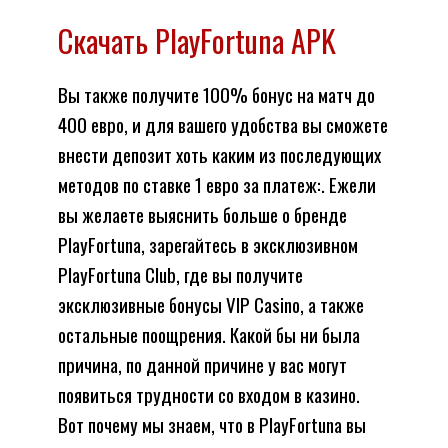
Скачать PlayFortuna APK
Вы также получите 100% бонус на матч до
400 евро, и для вашего удобства вы сможете
внести депозит хоть каким из последующих
методов по ставке 1 евро за платеж:. Ежели
вы желаете выяснить больше о бренде
PlayFortuna, зарегайтесь в эксклюзивном
PlayFortuna Club, где вы получите
эксклюзивные бонусы VIP Casino, а также
остальные поощрения. Какой бы ни была
причина, по данной причине у вас могут
появиться трудности со входом в казино.
Вот почему мы знаем, что в PlayFortuna вы