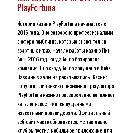
PlayFortuna
История казино PlayFortuna начинается с
2016 года. Оно сотворено профессионалами
в сфере гемблинга, которые знают толк в
азартных играх. Начало работы казино Пин
Ап – 2016 год, когда была базирована
компания. Она сходу была запущена в Вебе.
Наземные залы не раскрывались. Казино
получило лицензию признанного регулятора.
PlayFortuna казино повсевременно пополняет
каталог новостями, выпущенными
известными провайдерами. Официальный
веб-сайт часто обновляется. Не так давно
клуб выпустил мобильное приложение для