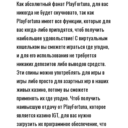
Как абсолютный фанат PlayFortuna, для вас
никогда не будет скучновато, так как
PlayFortuna имеет все функции, которые для
вас когда-либо пригодятся, чтоб получить
наибольшее удовольствие! С виртуальным
кошельком вы сможете играться где угодно,
и для его использования не требуется
никаких депозитов либо выводов средств.
Эти спины можно употреблять для игры в
игры либо просто для азартных игр в наших
живых казино, потому вы сможете
применять их где угодно. Чтоб получить
наивысшую отдачу от PlayFortuna, которое
является казино IGT, для вас нужно
загрузить их программное обеспечение, что