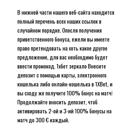
В нижней части нашего веб-сайта находится
полный перечень всех наших ссылок в
случайном порядке. Опосля получения
приветственного бонуса, ежели вы имеете
право претендовать на хоть какое другое
предложение, для вас необходимо будет
ввести промокод. 1хбет зеркало Внесите
депозит с помощью карты, электронного
кошелька либо онлайн-кошелька в 1XBet, и
вы сходу же получите 100% бонус на матч!
Продолжайте вносить депозит, чтоб
активировать 2-ой и 3-ий 100% бонусы на
матч до 300 € каждый.