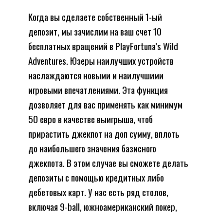
Когда вы сделаете собственный 1-ый
депозит, мы зачислим на ваш счет 10
бесплатных вращений в PlayFortuna’s Wild
Adventures. Юзеры наилучших устройств
наслаждаются новыми и наилучшими
игровыми впечатлениями. Эта функция
дозволяет для вас применять как минимум
50 евро в качестве выигрыша, чтоб
прирастить джекпот на доп сумму, вплоть
до наибольшего значения базисного
джекпота. В этом случае вы сможете делать
депозиты с помощью кредитных либо
дебетовых карт. У нас есть ряд столов,
включая 9-ball, южноамериканский покер,