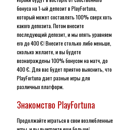
бонуса на 1-ый депозит в PlayFortuna,
который может составлять 100% сверх хоть
какого депозита. Потом внесите
последующий депозит, и мы опять уравняем
его до 400 €! Внесите столько либо меньше,
сколько желаете, и вы будете
вознаграждены 100% бонусом на матч, до
400 €. Для вас будет приятно выяснить, что
PlayFortuna дает разные игры для
различных платформ.
Знакомство PlayFortuna
Продолжайте играться в свои возлюбленные
игры, и вы выиграете еще больше!