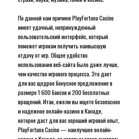
По данной нам причине PlayFortuna Casino
имеет удачный, непринужденный
пользовательский интерфейс, который
поможет игрокам получить наивысшую
отдачу от игр. Общее удобство
использования веб-сайта было даже лучше,
чем качество игрового процесса. Это дает
для вас щедрое бонусное предложение в
размере 1 600 баксов и 200 бесплатных
вращений. Итак, ежели вы ищете безопасное
и надежное онлайн-казино в Канаде,
которое даст для вас хороший игровой опыт,
PlayFortuna Casino — наилучшее онлайн-
казино в Канаде, за которым стоит смотреть