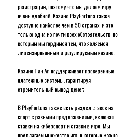
регистрации, поэтому что мы делаем игру
очень удобной. Казино PlayFortuna также
доступно наиболее чем в 50 странах, и это
только одна из почти всех обстоятельств, по
которым мы гордимся тем, что являемся
лицензированным и регулируемым казино.
Казино Пин Ап поддерживает проверенные
платежные системы, гарантируя
стремительный вывод денег;
В PlayFortuna также есть раздел ставок на
спорт с разными предложениями, включая
ставки на киберспорт и ставки в игре. Мы
предлагаем множество игр, в которые можно