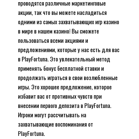
проводятся различные маркетинговые
акции, так что вы можете насладиться
одними из самых захватывающих игр казино
в мире в нашем казино! Вы сможете
пользоваться всеми акциями и
предложениями, которые у нас есть для вас
в PlayFortuna. Это увлекательный метод
применять бонус бесплатной ставки и
продолжать играться в свои возлюбленные
игры. Это хорошее предложение, которое
избавит вас от противных чувств при
внесении первого депозита в PlayFortuna.
Игроки могут рассчитывать на
захватывающие воспоминания от
PlayFortuna.