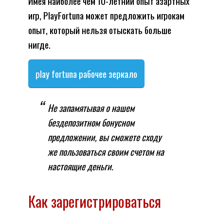
Имея наиболее чем 10-летний опыт азартных
игр, PlayFortuna может предложить игрокам
опыт, который нельзя отыскать больше
нигде.
play fortuna рабочее зеркало
Не запамятывая о нашем
бездепозитном бонусном
предложении, вы сможете сходу
же пользоваться своим счетом на
настоящие деньги.
Как зарегистрироваться