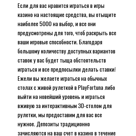
Если для вас нравится играться в игры
казино на настоящие средства, вы отыщите
наиболее 5000 на выбор, и все они
предусмотрены для того, чтоб раскрыть все
ваши игровые способности. Благодаря
большому количеству доступных вариантов
ставок у вас будет тыща обстоятельств
играться и все предпосылки делать ставки!
Ежели вы желаете играться на обычных
столах с живой рулеткой в PlayFortuna либо
выйти на новейший уровень и играться
вживую за интерактивным 3D-столом для
рулетки, мы предоставим для вас все
нужное. Депозиты традиционно
зачисляются на ваш счет в казино в течение