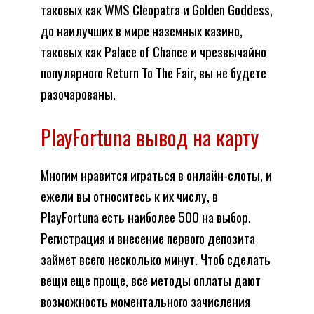
таковых как WMS Cleopatra и Golden Goddess,
до наилучших в мире наземных казино,
таковых как Palace of Chance и чрезвычайно
популярного Return To The Fair, вы не будете
разочарованы.
PlayFortuna вывод на карту
Многим нравится играться в онлайн-слоты, и
ежели вы относитесь к их числу, в
PlayFortuna есть наиболее 500 на выбор.
Регистрация и внесение первого депозита
займет всего несколько минут. Чтоб сделать
вещи еще проще, все методы оплаты дают
возможность моментального зачисления