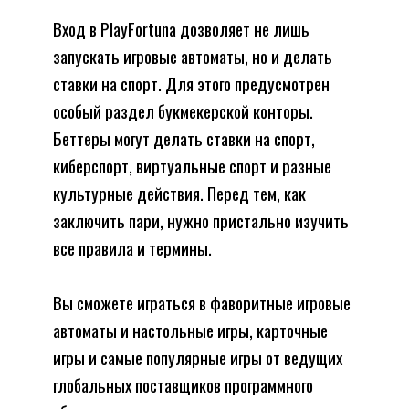
Вход в PlayFortuna дозволяет не лишь
запускать игровые автоматы, но и делать
ставки на спорт. Для этого предусмотрен
особый раздел букмекерской конторы.
Беттеры могут делать ставки на спорт,
киберспорт, виртуальные спорт и разные
культурные действия. Перед тем, как
заключить пари, нужно пристально изучить
все правила и термины.
Вы сможете играться в фаворитные игровые
автоматы и настольные игры, карточные
игры и самые популярные игры от ведущих
глобальных поставщиков программного