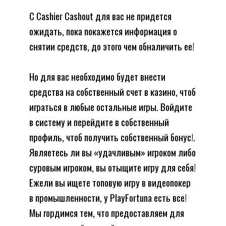
С Cashier Cashout для вас не придется
ожидать, пока покажется информация о
снятии средств, до этого чем обналичить ее!
Но для вас необходимо будет внести
средства на собственный счет в казино, чтоб
играться в любые остальные игры. Войдите
в систему и перейдите в собственный
профиль, чтоб получить собственный бонус!.
Являетесь ли вы «удачливым» игроком либо
суровым игроком, вы отыщите игру для себя!
Ежели вы ищете топовую игру в видеопокер
в промышленности, у PlayFortuna есть все!
Мы гордимся тем, что предоставляем для