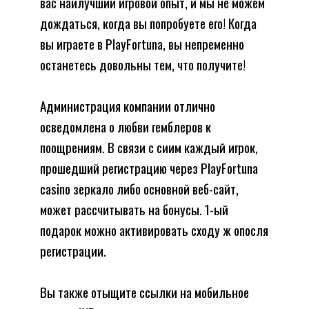
вас наилучший игровой опыт, и мы не можем
дождаться, когда вы попробуете его! Когда
вы играете в PlayFortuna, вы непременно
останетесь довольны тем, что получите!
Администрация компании отлично
осведомлена о любви гемблеров к
поощрениям. В связи с сиим каждый игрок,
прошедший регистрацию через PlayFortuna
casino зеркало либо основной веб-сайт,
может рассчитывать на бонусы. 1-ый
подарок можно активировать сходу ж опосля
регистрации.
Вы также отыщите ссылки на мобильное