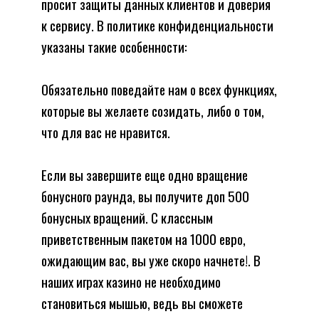
просит защиты данных клиентов и доверия
к сервису. В политике конфиденциальности
указаны такие особенности:
Обязательно поведайте нам о всех функциях,
которые вы желаете созидать, либо о том,
что для вас не нравится.
Если вы завершите еще одно вращение
бонусного раунда, вы получите доп 500
бонусных вращений. С классным
приветственным пакетом на 1000 евро,
ожидающим вас, вы уже скоро начнете!. В
наших играх казино не необходимо
становиться мышью, ведь вы сможете