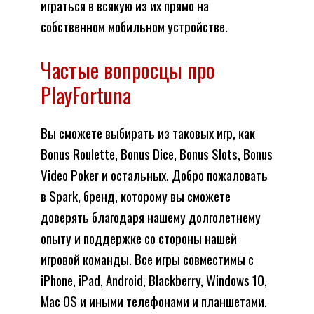
играться в всякую из их прямо на
собственном мобильном устройстве.
Частые вопросцы про
PlayFortuna
Вы сможете выбирать из таковых игр, как
Bonus Roulette, Bonus Dice, Bonus Slots, Bonus
Video Poker и остальных. Добро пожаловать
в Spark, бренд, которому вы сможете
доверять благодаря нашему долголетнему
опыту и поддержке со стороны нашей
игровой команды. Все игры совместимы с
iPhone, iPad, Android, Blackberry, Windows 10,
Mac OS и иными телефонами и планшетами.