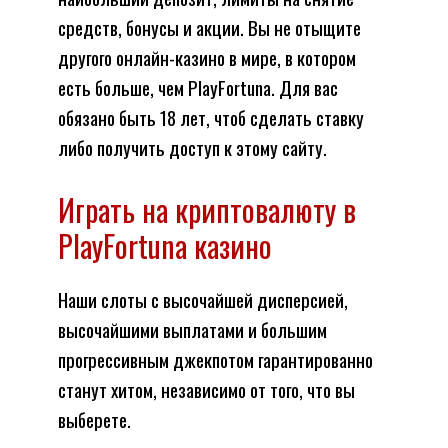
средств, бонусы и акции. Вы не отыщите
другого онлайн-казино в мире, в котором
есть больше, чем PlayFortuna. Для вас
обязано быть 18 лет, чтоб сделать ставку
либо получить доступ к этому сайту.
Играть на криптовалюту в
PlayFortuna казино
Наши слоты с высочайшей дисперсией,
высочайшими выплатами и большим
прогрессивным джекпотом гарантированно
станут хитом, независимо от того, что вы
выберете.