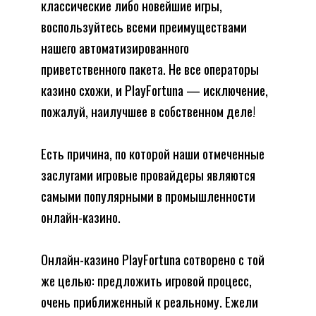
классические либо новейшие игры,
воспользуйтесь всеми преимуществами
нашего автоматизированного
приветственного пакета. Не все операторы
казино схожи, и PlayFortuna — исключение,
пожалуй, наилучшее в собственном деле!
Есть причина, по которой наши отмеченные
заслугами игровые провайдеры являются
самыми популярными в промышленности
онлайн-казино.
Онлайн-казино PlayFortuna сотворено с той
же целью: предложить игровой процесс,
очень приближенный к реальному. Ежели