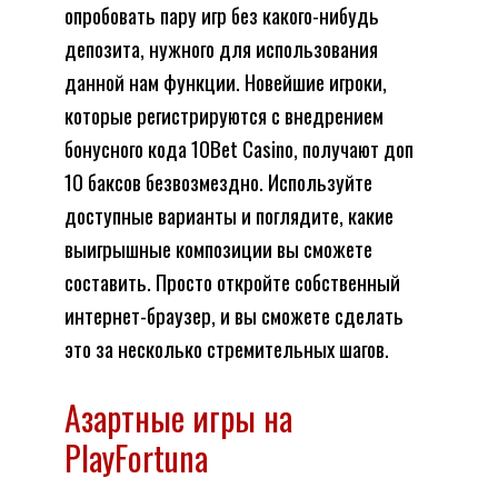
опробовать пару игр без какого-нибудь
депозита, нужного для использования
данной нам функции. Новейшие игроки,
которые регистрируются с внедрением
бонусного кода 10Bet Casino, получают доп
10 баксов безвозмездно. Используйте
доступные варианты и поглядите, какие
выигрышные композиции вы сможете
составить. Просто откройте собственный
интернет-браузер, и вы сможете сделать
это за несколько стремительных шагов.
Азартные игры на
PlayFortuna