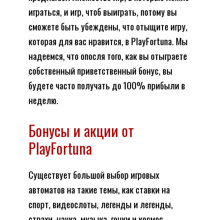
играться, и игр, чтоб выиграть, потому вы
сможете быть убеждены, что отыщите игру,
которая для вас нравится, в PlayFortuna. Мы
надеемся, что опосля того, как вы отыграете
собственный приветственный бонус, вы
будете часто получать до 100% прибыли в
неделю.
Бонусы и акции от
PlayFortuna
Существует большой выбор игровых
автоматов на такие темы, как ставки на
спорт, видеослоты, легенды и легенды,
страхи, наука, музыка, гонки и космос.