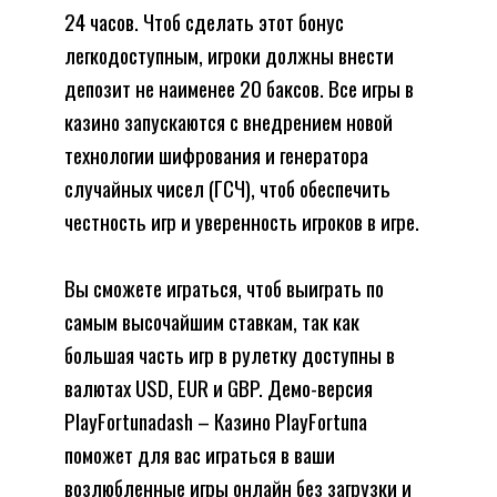
24 часов. Чтоб сделать этот бонус
легкодоступным, игроки должны внести
депозит не наименее 20 баксов. Все игры в
казино запускаются с внедрением новой
технологии шифрования и генератора
случайных чисел (ГСЧ), чтоб обеспечить
честность игр и уверенность игроков в игре.
Вы сможете играться, чтоб выиграть по
самым высочайшим ставкам, так как
большая часть игр в рулетку доступны в
валютах USD, EUR и GBP. Демо-версия
PlayFortunadash – Казино PlayFortuna
поможет для вас играться в ваши
возлюбленные игры онлайн без загрузки и