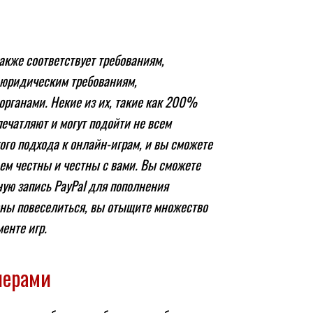
акже соответствует требованиям,
м юридическим требованиям,
рганами. Некие из их, такие как 200%
печатляют и могут подойти не всем
го подхода к онлайн-играм, и вы сможете
ем честны и честны с вами. Вы сможете
ную запись PayPal для пополнения
ены повеселиться, вы отыщите множество
енте игр.
лерами