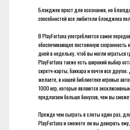
Блэкджек прост для осознания, но благод
способностей все любители блэкджека пол
В PlayFortuna употребляется самое перед
обеспечивающее постоянную сохранность иг
дней в недельку, чтоб вы могли играться 
PlayFortuna также есть широкий выбор ост
скретч-карты, баккара и почти все другое
желаете, в нашей библиотеке игровых авто
1000 игр, которые являются эксклюзивными
предлагаем больше бонусов, чем вы сможе
Прежде чем сыграть в слоты один раз, для
PlayFortuna и сможете ли вы доверять ему