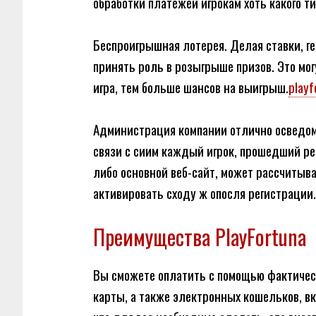
обработки платежей игрокам хоть какого ти
Беспроигрышная лотерея. Делая ставки, г
принять роль в розыгрыше призов. Это мог
игра, тем больше шансов на выигрыш.
playf
Администрация компании отлично осведом
связи с сиим каждый игрок, прошедший рег
либо основной веб-сайт, может рассчитыв
активировать сходу ж опосля регистрации.
Преимущества PlayFortuna
Вы сможете оплатить с помощью фактическ
карты, а также электронных кошельков, вкл