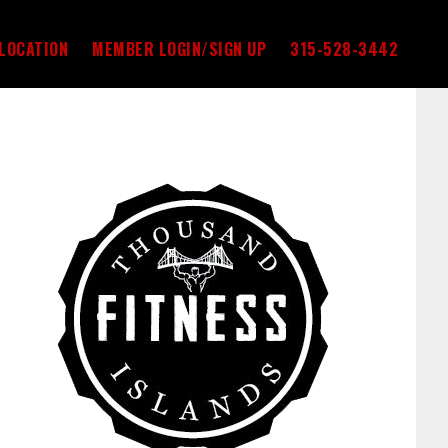
LOCATION
MEMBER LOGIN/SIGN UP
315-528-3442
Primary
Sidebar