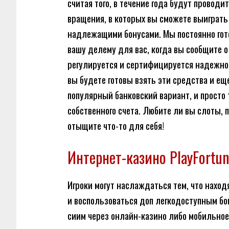
считая того, в течение года будут прово
вращения, в которых вы сможете выиграть
надлежащими бонусами. Мы постоянно гот
вашу делему для вас, когда вы сообщите о
регулируется и сертифицируется надежной
вы будете готовы взять эти средства и е
популярный банковский вариант, и просто 
собственного счета. Любите ли вы слоты, 
отыщите что-то для себя!
Интернет-казино PlayFortu
Игроки могут наслаждаться тем, что наход
и воспользоваться доп легкодоступным бо
сиим через онлайн-казино либо мобильное 