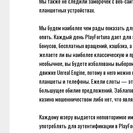
Мы также не следили заморочек с веб-сай
планшетных устройствах.
Мы будем наиболее чем рады показать для
опять. Каждый день PlayFortuna дает для
бонусов, бесплатных вращений, кэшбэка, а
желаете ли вы наиболее классическую и п
необычное, вы будете избалованы выбором.
движке Unreal Engine, потому в него можно
планшеты и телефоны. Ежели слоты — это
большущее обилие предложений. Заблагов
казино мошенничеством либо нет, что явл
Каждому юзеру выдается неповторимое имя
употреблять для аутентификации в PlayFor