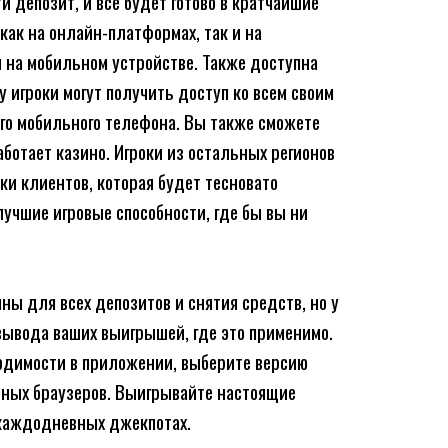
и депозит, и все будет готово в кратчайшие
как на онлайн-платформах, так и на
и на мобильном устройстве. Также доступна
у игроки могут получить доступ ко всем своим
го мобильного телефона. Вы также сможете
аботает казино. Игроки из остальных регионов
ки клиентов, которая будет тесновато
лучшие игровые способности, где бы вы ни
ы для всех депозитов и снятия средств, но у
 вывода ваших выигрышей, где это применимо.
ходимости в приложении, выберите версию
ьных браузеров. Выигрывайте настоящие
 каждодневных джекпотах.