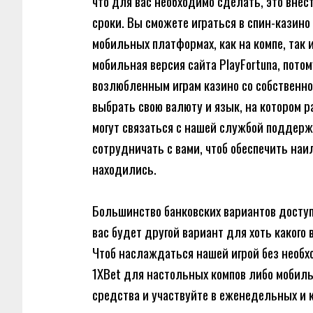
что для вас необходимо сделать, это внест
сроки. Вы сможете играться в спин-казино 
мобильных платформах, как на компе, так 
мобильная версия сайта PlayFortuna, потом
возлюбленным играм казино со собственно
выбрать свою валюту и язык, на котором р
могут связаться с нашей службой поддерж
сотрудничать с вами, чтоб обеспечить наи
находились.
Большинство банковских вариантов доступн
вас будет другой вариант для хоть какого
Чтоб наслаждаться нашей игрой без необ
1XBet для настольных компов либо мобил
средства и участвуйте в еженедельных и