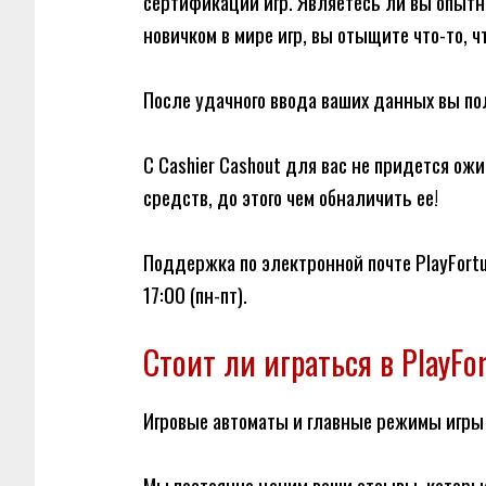
сертификации игр. Являетесь ли вы опыт
новичком в мире игр, вы отыщите что-то, ч
После удачного ввода ваших данных вы по
С Cashier Cashout для вас не придется ож
средств, до этого чем обналичить ее!
Поддержка по электронной почте PlayFortu
17:00 (пн-пт).
Стоит ли играться в PlayFo
Игровые автоматы и главные режимы игры 
Мы постоянно ценим ваши отзывы, которы