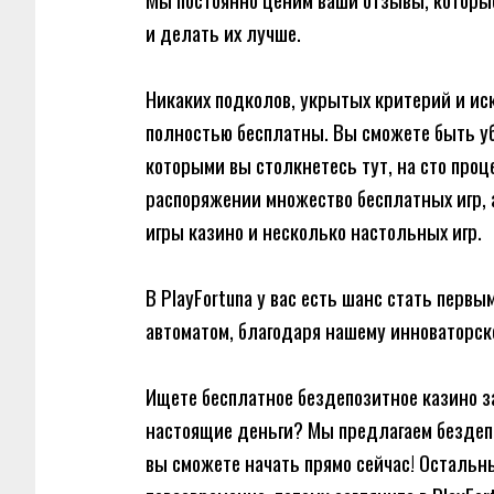
и делать их лучше.
Никаких подколов, укрытых критерий и и
полностью бесплатны. Вы сможете быть уб
которыми вы столкнетесь тут, на сто про
распоряжении множество бесплатных игр, 
игры казино и несколько настольных игр.
В PlayFortuna у вас есть шанс стать перв
автоматом, благодаря нашему инноваторск
Ищете бесплатное бездепозитное казино за
настоящие деньги? Мы предлагаем бездепо
вы сможете начать прямо сейчас! Остальн