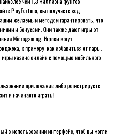
 наиболее чем 1,3 миллиона фунтов
айте PlayFortuna, вы получаете код
нашим желаемым методом гарантировать, что
иями и бонусами. Они также дают игры от
ения Microgaming. Игроки могут
кджека, к примеру, как избавиться от пары.
 игры казино онлайн с помощью мобильного
ользовании приложение либо регистрируете
зит и начинаете играть!
ный в использовании интерфейс, чтоб вы могли