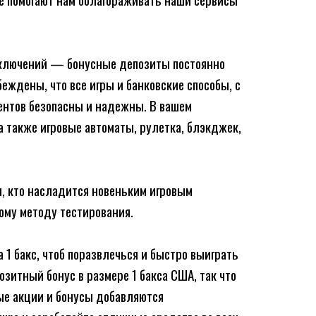
сключений — бонусные депозиты постоянно
еждены, что все игры и банковские способы, с
центов безопасны и надежны. В вашем
а также игровые автоматы, рулетка, блэкджек,
ым, кто насладится новеньким игровым
ому методу тестирования.
 1 бакс, чтоб поразвлечься и быстро выиграть
зитный бонус в размере 1 бакса США, так что
ые акции и бонусы добавляются