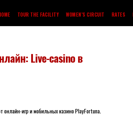
HOME
TOUR THE FACILITY
WOMEN’S CIRCUIT
RATES
нлайн: Live-casino в
т онлайн-игр и мобильных казино PlayFortuna.