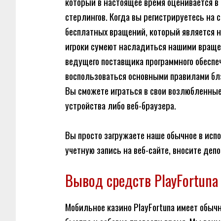
который в настоящее время оценивается в
стерлингов. Когда вы регистрируетесь на с
бесплатных вращений, который является 
игроки сумеют насладиться нашими вращен
ведущего поставщика программного обеспеч
воспользоваться основными правилами блэ
Вы сможете играться в свои возлюбленные
устройства либо веб-браузера.
Вы просто загружаете наше обычное в исп
учетную запись на веб-сайте, вносите депо
Вывод средств PlayFortuna
Мобильное казино PlayFortuna имеет обыч