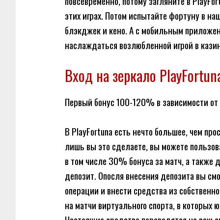
повсевременно, потому загляните в PlayFor
этих играх. Потом испытайте фортуну в на
блэкджек и кено. А с мобильным приложен
наслаждаться возлюбленной игрой в казино
Вход на зеркало PlayFortun
Первый бонус 100-120% в зависимости от
В PlayFortuna есть нечто большее, чем пр
лишь вы это сделаете, вы можете пользов
в том числе 30% бонуса за матч, а также 
депозит. Опосля внесения депозита вы см
операции и внести средства из собственно
на матчи виртуального спорта, в которых 
Настоящие средства переводятся на ваш сч