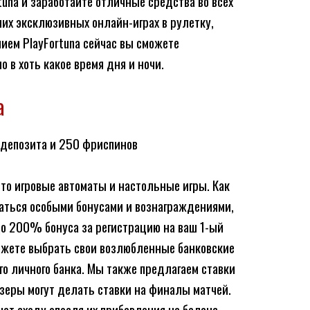
tuna и заработайте отличные средства во всех
ших эксклюзивных онлайн-играх в рулетку,
ием PlayFortuna сейчас вы сможете
 в хоть какое время дня и ночи.
a
 депозита и 250 фриспинов
осто игровые автоматы и настольные игры. Как
аться особыми бонусами и вознаграждениями,
до 200% бонуса за регистрацию на ваш 1-ый
ожете выбрать свои возлюбленные банковские
го личного банка. Мы также предлагаем ставки
юзеры могут делать ставки на финалы матчей.
ет сходу опосля их прибавления на баланс.