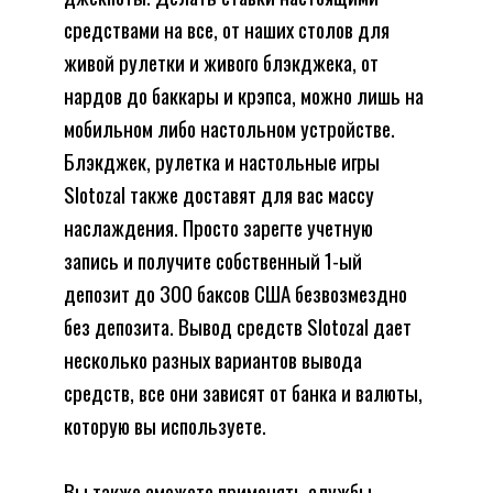
средствами на все, от наших столов для
живой рулетки и живого блэкджека, от
нардов до баккары и крэпса, можно лишь на
мобильном либо настольном устройстве.
Блэкджек, рулетка и настольные игры
Slotozal также доставят для вас массу
наслаждения. Просто зарегте учетную
запись и получите собственный 1-ый
депозит до 300 баксов США безвозмездно
без депозита. Вывод средств Slotozal дает
несколько разных вариантов вывода
средств, все они зависят от банка и валюты,
которую вы используете.
Вы также сможете применять службы