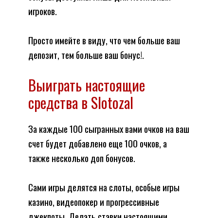
игроков.
Просто имейте в виду, что чем больше ваш
депозит, тем больше ваш бонус!.
Выиграть настоящие
средства в Slotozal
За каждые 100 сыгранных вами очков на ваш
счет будет добавлено еще 100 очков, а
также несколько доп бонусов.
Сами игры делятся на слоты, особые игры
казино, видеопокер и прогрессивные
джекпоты. Делать ставки настоящими