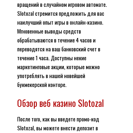
вращений в случайном игровом автомате.
Slotozal стремится предложить для вас
наилучший опыт игры в онлайн-казино.
Мгновенные выводы средств
обрабатываются в течение 4 часов и
переводятся на ваш банковский счет в
течение 1 часа. Доступны некие
маркетинговые акции, которые можно
употреблять в нашей новейшей
букмекерской конторе.
Обзор веб казино Slotozal
После того, как вы введете промо-код
Slotozal, вы можете внести депозит в