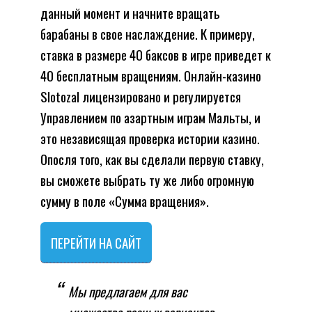
данный момент и начните вращать
барабаны в свое наслаждение. К примеру,
ставка в размере 40 баксов в игре приведет к
40 бесплатным вращениям. Онлайн-казино
Slotozal лицензировано и регулируется
Управлением по азартным играм Мальты, и
это независящая проверка истории казино.
Опосля того, как вы сделали первую ставку,
вы сможете выбрать ту же либо огромную
сумму в поле «Сумма вращения».
ПЕРЕЙТИ НА САЙТ
Мы предлагаем для вас
множество разных вариантов