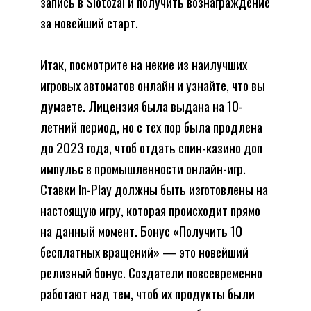
запись в Slotozal и получить вознаграждение
за новейший старт.
Итак, посмотрите на некие из наилучших
игровых автоматов онлайн и узнайте, что вы
думаете. Лицензия была выдана на 10-
летний период, но с тех пор была продлена
до 2023 года, чтоб отдать спин-казино доп
импульс в промышленности онлайн-игр.
Ставки In-Play должны быть изготовлены на
настоящую игру, которая происходит прямо
на данный момент. Бонус «Получить 10
бесплатных вращений» — это новейший
релизный бонус. Создатели повсевременно
работают над тем, чтоб их продукты были