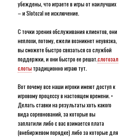
убеждены, что играете в игры от наилучших
– и Slotozal не исключение.
С точки зрения обслуживания клиентов, они
неплохи, потому, ежели возникнет неувязка,
вы сможете быстро связаться со службой
поддержки, и они быстро ее решат.
слотозал
слоты
традиционно играю тут.
Вот почему все наши игроки имеют доступ к
игровому процессу в настоящем времени. •
Делать ставки на результаты хоть какого
вида соревнований, за которые вы
заплатили либо с вас взимается плата
(внебиржевом порядке) либо за которые для