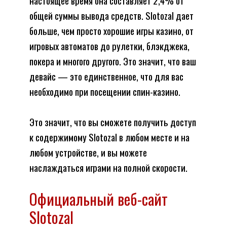
общей суммы вывода средств. Slotozal дает
больше, чем просто хорошие игры казино, от
игровых автоматов до рулетки, блэкджека,
покера и многого другого. Это значит, что ваш
девайс — это единственное, что для вас
необходимо при посещении спин-казино.
Это значит, что вы сможете получить доступ
к содержимому Slotozal в любом месте и на
любом устройстве, и вы можете
наслаждаться играми на полной скорости.
Официальный веб-сайт
Slotozal