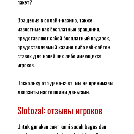
пакет?
Вращения в онлайн-казино, также
известные как бесплатные вращения,
представляют собой бесплатный подарок,
предоставляемый казино либо веб-сайтом
ставок для новейших либо имеющихся
игроков.
Поскольку это демо-счет, мы не принимаем
депозиты настоящими деньгами.
Slotozal: отзывы игроков
Untuk gunakan сайт kami sudah bagus dan