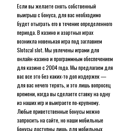
Если вы желаете снять собственный
выигрыш с бонуса, для вас необходимо
будет отыграть его в течение определенного
периода. В казино и азартных играх
возникла новенькая игра под заглавием
Slotozal slot. Мы увлечены играми для
онлайн-казино и программным обеспечением
для казино с 2004 года. Мы предлагаем для
вас все это без каких-то доп издержек —
для вас нечего терять, и это лишь вопросец
времени, когда вы сделаете ставку на одну
из наших игр и выиграете по-крупному.
Любые приветственные бонусы можно
запросить на сайте, но наши мобильные
бонусы доступны лишь для мобильных