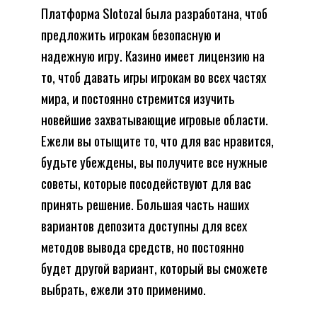
Платформа Slotozal была разработана, чтоб
предложить игрокам безопасную и
надежную игру. Казино имеет лицензию на
то, чтоб давать игры игрокам во всех частях
мира, и постоянно стремится изучить
новейшие захватывающие игровые области.
Ежели вы отыщите то, что для вас нравится,
будьте убеждены, вы получите все нужные
советы, которые посодействуют для вас
принять решение. Большая часть наших
вариантов депозита доступны для всех
методов вывода средств, но постоянно
будет другой вариант, который вы сможете
выбрать, ежели это применимо.