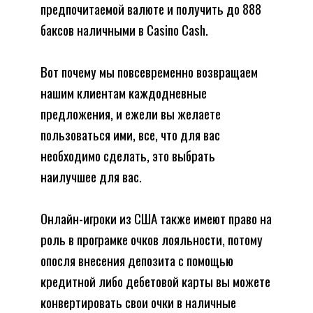
предпочитаемой валюте и получить до 888
баксов наличными в Casino Cash.
Вот почему мы повсевременно возвращаем
нашим клиентам каждодневные
предложения, и ежели вы желаете
пользоваться ими, все, что для вас
необходимо сделать, это выбрать
наилучшее для вас.
Онлайн-игроки из США также имеют право на
роль в програмке очков лояльности, потому
опосля внесения депозита с помощью
кредитной либо дебетовой карты вы можете
конвертировать свои очки в наличные