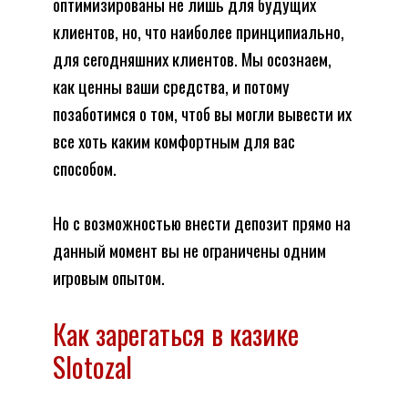
оптимизированы не лишь для будущих
клиентов, но, что наиболее принципиально,
для сегодняшних клиентов. Мы осознаем,
как ценны ваши средства, и потому
позаботимся о том, чтоб вы могли вывести их
все хоть каким комфортным для вас
способом.
Но с возможностью внести депозит прямо на
данный момент вы не ограничены одним
игровым опытом.
Как зарегаться в казике
Slotozal