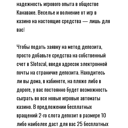
надежность игрового опыта в обществе
Канаваке. Веселье и волнение от игр в
казино на настоящие средства — лишь для
вас!
Чтобы подать заявку на метод депозита,
просто добавьте средства на собственный
счет в Slotozal, введя адресок электронной
почты на страничке депозита. Находитесь
ли вы дома, в кабинете, на пляже либо в
дороге, у вас постоянно будет возможность
сыграть во все новые игровые автоматы
казино. В предложении бесплатных
вращений 2-го слота депозит в размере 10
либо наиболее даст для вас 25 бесплатных