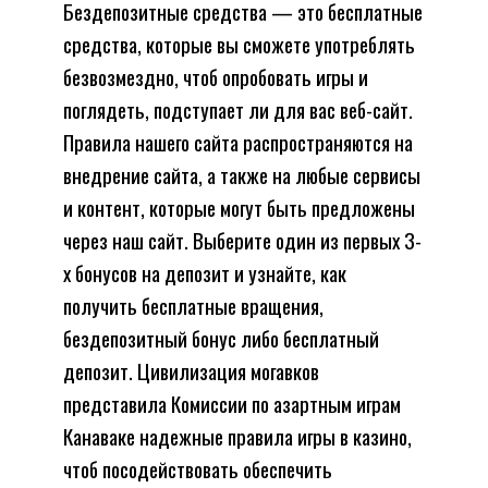
Бездепозитные средства — это бесплатные
средства, которые вы сможете употреблять
безвозмездно, чтоб опробовать игры и
поглядеть, подступает ли для вас веб-сайт.
Правила нашего сайта распространяются на
внедрение сайта, а также на любые сервисы
и контент, которые могут быть предложены
через наш сайт. Выберите один из первых 3-
х бонусов на депозит и узнайте, как
получить бесплатные вращения,
бездепозитный бонус либо бесплатный
депозит. Цивилизация могавков
представила Комиссии по азартным играм
Канаваке надежные правила игры в казино,
чтоб посодействовать обеспечить