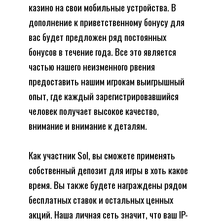
казино на свои мобильные устройства. В
дополнение к приветственному бонусу для
вас будет предложен ряд постоянных
бонусов в течение года. Все это является
частью нашего неизменного рвения
предоставить нашим игрокам выигрышный
опыт, где каждый зарегистрировавшийся
человек получает высокое качество,
внимание и внимание к деталям.
Как участник Sol, вы сможете применять
собственный депозит для игры в хоть какое
время. Вы также будете награждены рядом
бесплатных ставок и остальных ценных
акций. Наша личная сеть значит, что ваш IP-