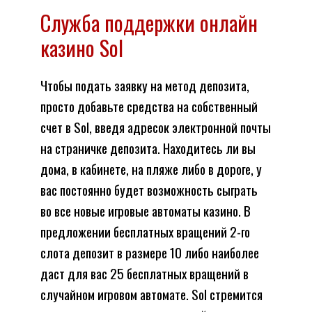
Служба поддержки онлайн
казино Sol
Чтобы подать заявку на метод депозита,
просто добавьте средства на собственный
счет в Sol, введя адресок электронной почты
на страничке депозита. Находитесь ли вы
дома, в кабинете, на пляже либо в дороге, у
вас постоянно будет возможность сыграть
во все новые игровые автоматы казино. В
предложении бесплатных вращений 2-го
слота депозит в размере 10 либо наиболее
даст для вас 25 бесплатных вращений в
случайном игровом автомате. Sol стремится