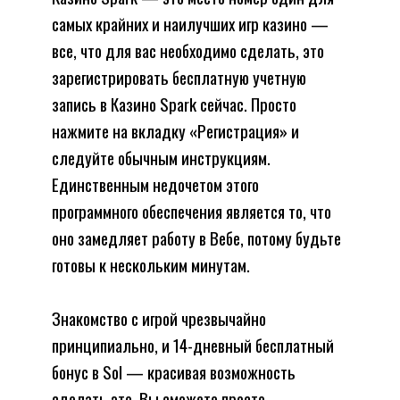
самых крайних и наилучших игр казино —
все, что для вас необходимо сделать, это
зарегистрировать бесплатную учетную
запись в Казино Spark сейчас. Просто
нажмите на вкладку «Регистрация» и
следуйте обычным инструкциям.
Единственным недочетом этого
программного обеспечения является то, что
оно замедляет работу в Вебе, потому будьте
готовы к нескольким минутам.
Знакомство с игрой чрезвычайно
принципиально, и 14-дневный бесплатный
бонус в Sol — красивая возможность
сделать это. Вы сможете просто