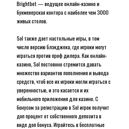
Brightbet — ведущее онлайн-казино и
букмекерская контора с наиболее чем 3000
живых столов.
Sol также дает настольные игры, в том
числе версию блэкджека, где игроки могут
играться против проф дилера. Как онлайн-
казино, Sol постоянно стремится давать
множество вариантов пополнения и вывода
средств, чтоб все их игроки могли играться с
уверенностью, и это касается и их
мобильного приложения для казино. С
бонусом за регистрацию в Sol игрок получит
доп процент от собственного депозита в
виде доп бонуса. Играйтесь в бесплатные