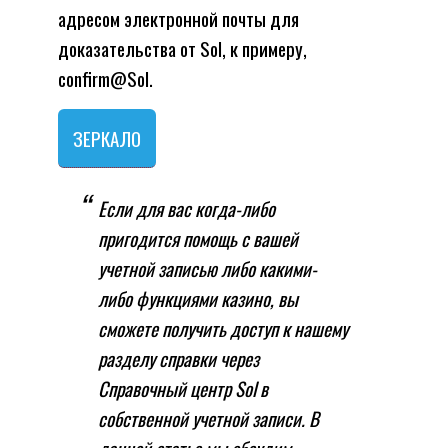
адресом электронной почты для
доказательства от Sol, к примеру,
confirm@Sol.
ЗЕРКАЛО
Если для вас когда-либо
пригодится помощь с вашей
учетной записью либо какими-
либо функциями казино, вы
сможете получить доступ к нашему
разделу справки через
Справочный центр Sol в
собственной учетной записи. В
данной статье мы обсудим