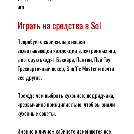
игр.
Играть на средства в Sol
Попробуйте свои силы в нашей
захватывающей коллекции электронных игр,
в которую входят Баккара, Понтон, Пай Гоу,
Трехкарточный покер, Shuffle Master и почти
все другие.
Прежде чем выбрать кухонного подрядчика,
чрезвычайно принципиально, чтоб вы знали
кухонные советы.
Именно в личном кабинете изменяются все