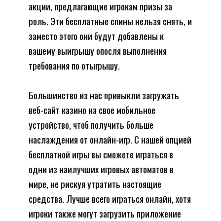
акции, предлагающие игрокам призы за
роль. Эти бесплатные спины нельзя снять, и
заместо этого они будут добавлены к
вашему выигрышу опосля выполнения
требования по отыгрышу.
Большинство из нас привыкли загружать
веб-сайт казино на свое мобильное
устройство, чтоб получить больше
наслаждения от онлайн-игр. С нашей опцией
бесплатной игры вы сможете играться в
одни из наилучших игровых автоматов в
мире, не рискуя утратить настоящие
средства. Лучше всего играться онлайн, хотя
игроки также могут загрузить приложение