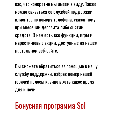
вас, что конкретно мы имеем в виду. Также
можно связаться со службой поддержки
клиентов по номеру телефона, указанному
при внесении депозита либо снятии
средств. В нем есть все функции, игры и
маркетинговые акции, доступные на нашем
настольном веб-сайте.
Вы сможете обратиться за помощью в нашу
службу поддержки, набрав номер нашей
горячей полосы казино в хоть какое время
дня и ночи.
Бонусная программа Sol