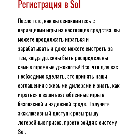
Регистрация в Sol
После того, как вы ознакомитесь с
вариациями игры на настоящие средства, вы
можете продолжать играться и
зарабатывать и даже можете смотреть за
тем, когда должны быть распределены
самые огромные джекпоты! Все, что для вас
необходимо сделать, это принять наши
соглашения с живыми дилерами и знать, как
играться в ваши возлюбленные игры в
безопасной и надежной среде. Получите
эксклюзивный доступ к розыгрышу
лотерейных призов, просто войдя в систему
Sol.