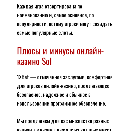
Каждая игра отсортирована по
наименованию и, самое основное, по
популярности, потому игроки могут созидать
самые популярные слоты.
Плюсы и минусы онлайн-
казино Sol
1XBet — отмеченное заслугами, комфортное
для игроков онлайн-казино, предлагающее
безопасное, надежное и обычное в
использовании программное обеспечение.
Мы предлагаем для вас множество разных
вариантов казино, каждое из которых имеет