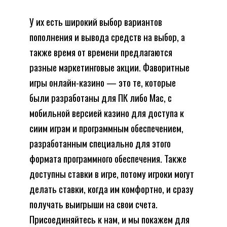
У их есть широкий выбор вариантов
пополнения и вывода средств на выбор, а
также время от времени предлагаются
разные маркетинговые акции. Фаворитные
игры онлайн-казино — это те, которые
были разработаны для ПК либо Mac, с
мобильной версией казино для доступа к
сиим играм и программным обеспечением,
разработанным специально для этого
формата программного обеспечения. Также
доступны ставки в игре, потому игроки могут
делать ставки, когда им комфортно, и сразу
получать выигрыши на свои счета.
Присоединяйтесь к нам, и мы покажем для