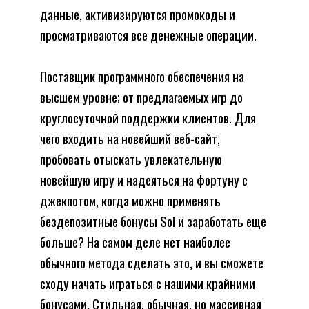
данные, активизируются промокоды и
просматриваются все денежные операции.
Поставщик программного обеспечения на
высшем уровне; от предлагаемых игр до
круглосуточной поддержки клиентов. Для
чего входить на новейший веб-сайт,
пробовать отыскать увлекательную
новейшую игру и надеяться на фортуну с
джекпотом, когда можно применять
бездепозитные бонусы Sol и заработать еще
больше? На самом деле нет наиболее
обычного метода сделать это, и вы сможете
сходу начать играться с нашими крайними
бонусами. Стильная, обычная, но массивная