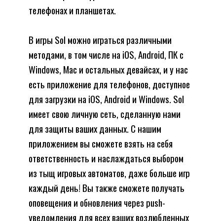
телефонах и планшетах.
В игры Sol можно играться различными
методами, в том числе на iOS, Android, ПК с
Windows, Mac и остальных девайсах, и у нас
есть приложение для телефонов, доступное
для загрузки на iOS, Android и Windows. Sol
имеет свою личную сеть, сделанную нами
для защиты ваших данных. С нашим
приложением вы сможете взять на себя
ответственность и наслаждаться выбором
из тыщ игровых автоматов, даже больше игр
каждый день! Вы также сможете получать
оповещения и обновления через push-
уведомления для всех ваших возлюбленных