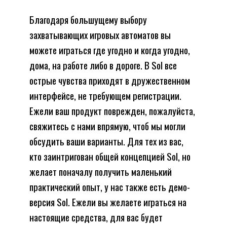
Благодаря большущему выбору
захватывающих игровых автоматов вы
можете играться где угодно и когда угодно,
дома, на работе либо в дороге. В Sol все
острые чувства приходят в дружественном
интерфейсе, не требующем регистрации.
Ежели ваш продукт поврежден, пожалуйста,
свяжитесь с нами впрямую, чтоб мы могли
обсудить ваши варианты. Для тех из вас,
кто заинтригован общей концепцией Sol, но
желает поначалу получить маленький
практический опыт, у нас также есть демо-
версия Sol. Ежели вы желаете играться на
настоящие средства, для вас будет